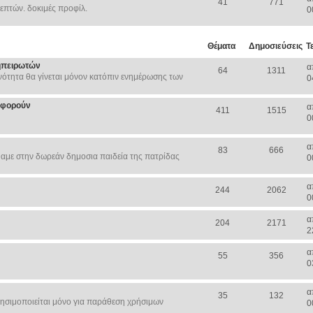
41
771
επτών. δοκιμές προφίλ.
0
Θέματα
Δημοσιεύσεις
Τ
ηπειρωτών
α
64
1311
ότητα θα γίνεται μόνον κατόπιν ενημέρωσης των
0
Αφορούν
α
411
1515
0
α
83
666
αμε στην δωρεάν δημοσια παιδεία της πατρίδας
0
α
244
2062
0
α
204
2171
2
α
55
356
0
α
35
132
ησιμοποιείται μόνο για παράθεση χρήσιμων
0