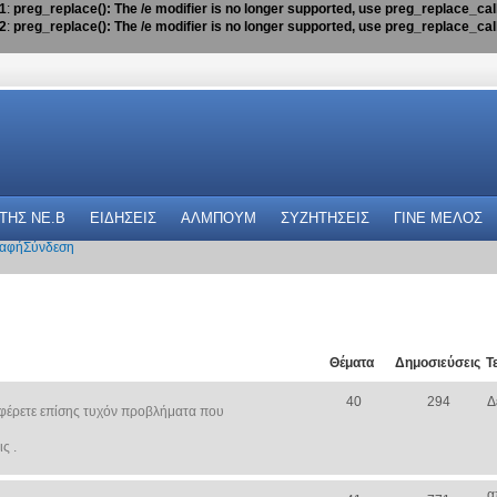
1
:
preg_replace(): The /e modifier is no longer supported, use preg_replace_ca
2
:
preg_replace(): The /e modifier is no longer supported, use preg_replace_ca
 THΣ NE.B
ΕΙΔΗΣΕΙΣ
ΑΛΜΠΟΥΜ
ΣΥΖΗΤΗΣΕΙΣ
ΓΙΝΕ ΜΕΛΟΣ
αφή
Σύνδεση
Θέματα
Δημοσιεύσεις
Τ
40
294
Δ
φέρετε επίσης τυχόν προβλήματα που
ς .
α