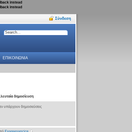
llback instead
llback instead
Σύνδεση
ΕΠΙΚΟΙΝΩΝΙΑ
ελευταία δημοσίευση
εν υπάρχουν δημοσιεύσεις
πό
Exareesancice