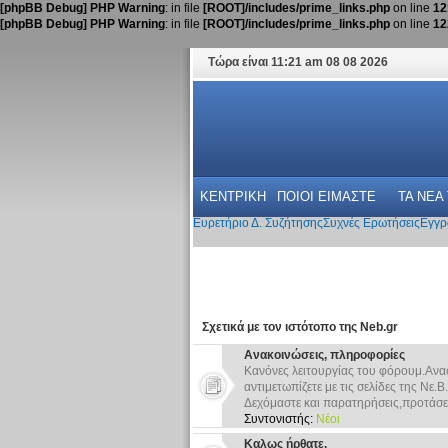
[phpBB Debug] PHP Warning
: in file
[ROOT]/includes/prime_links.php
on line
12
[phpBB Debug] PHP Warning
: in file
[ROOT]/includes/prime_links.php
on line
12
Τώρα είναι 11:21 am 08 08 2026
ΚΕΝΤΡΙΚΗ
ΠΟΙΟΙ ΕΙΜΑΣΤΕ
ΤΑ ΝΕΑ
Ευρετήριο Δ. Συζήτησης
Συχνές Ερωτήσεις
Εγγρ
Σχετικά με τον ιστότοπο της Neb.gr
Ανακοινώσεις, πληροφορίες
Κανόνες λειτουργίας του φόρουμ.Ανα
αντιμετωπίζετε με τις σελίδες της Νε.Β.
Δεχόμαστε και παρατηρήσεις,προτάσει
Συντονιστής:
Νέοι
Καλως ήρθατε.