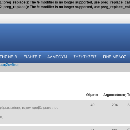
1
:
preg_replace(): The /e modifier is no longer supported, use preg_replace_ca
2
:
preg_replace(): The /e modifier is no longer supported, use preg_replace_ca
 THΣ NE.B
ΕΙΔΗΣΕΙΣ
ΑΛΜΠΟΥΜ
ΣΥΖΗΤΗΣΕΙΣ
ΓΙΝΕ ΜΕΛΟΣ
αφή
Σύνδεση
Θέματα
Δημοσιεύσεις
Τ
40
294
Δ
φέρετε επίσης τυχόν προβλήματα που
ς .
α