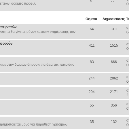
41
771
επτών. δοκιμές προφίλ.
0
Θέματα
Δημοσιεύσεις
Τ
ηπειρωτών
α
64
1311
ότητα θα γίνεται μόνον κατόπιν ενημέρωσης των
0
Αφορούν
α
411
1515
0
α
83
666
αμε στην δωρεάν δημοσια παιδεία της πατρίδας
0
α
244
2062
0
α
204
2171
2
α
55
356
0
α
35
132
ησιμοποιείται μόνο για παράθεση χρήσιμων
0