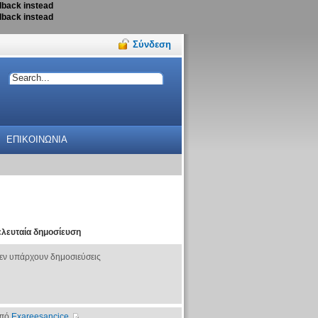
llback instead
llback instead
Σύνδεση
ΕΠΙΚΟΙΝΩΝΙΑ
ελευταία δημοσίευση
εν υπάρχουν δημοσιεύσεις
πό
Exareesancice