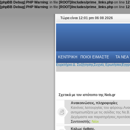
[phpBB Debug] PHP Warning
: in file
[ROOT]/includes/prime_links.php
on line
12
[phpBB Debug] PHP Warning
: in file
[ROOT]/includes/prime_links.php
on line
12
Τώρα είναι 12:01 pm 06 08 2026
ΚΕΝΤΡΙΚΗ
ΠΟΙΟΙ ΕΙΜΑΣΤΕ
ΤΑ ΝΕΑ
Ευρετήριο Δ. Συζήτησης
Συχνές Ερωτήσεις
Εγγρ
Σχετικά με τον ιστότοπο της Neb.gr
Ανακοινώσεις, πληροφορίες
Κανόνες λειτουργίας του φόρουμ.Ανα
αντιμετωπίζετε με τις σελίδες της Νε.Β.
Δεχόμαστε και παρατηρήσεις,προτάσει
Συντονιστής:
Νέοι
Καλως ήρθατε.