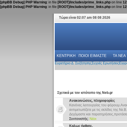
[phpBB Debug] PHP Warning
: in file
[ROOT]/includes/prime_links.php
on line
12
[phpBB Debug] PHP Warning
: in file
[ROOT]/includes/prime_links.php
on line
12
Τώρα είναι 02:07 am 08 08 2026
ΚΕΝΤΡΙΚΗ
ΠΟΙΟΙ ΕΙΜΑΣΤΕ
ΤΑ ΝΕΑ
Ευρετήριο Δ. Συζήτησης
Συχνές Ερωτήσεις
Εγγρ
Σχετικά με τον ιστότοπο της Neb.gr
Ανακοινώσεις, πληροφορίες
Κανόνες λειτουργίας του φόρουμ.Ανα
αντιμετωπίζετε με τις σελίδες της Νε.Β.
Δεχόμαστε και παρατηρήσεις,προτάσει
Συντονιστής:
Νέοι
Καλως ήρθατε.