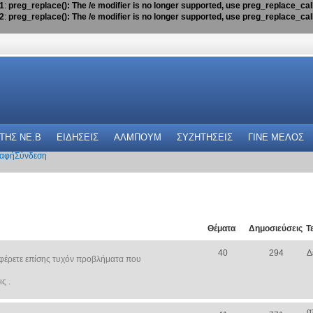
1
:
preg_replace(): The /e modifier is no longer supported, use preg_replace_ca
2
:
preg_replace(): The /e modifier is no longer supported, use preg_replace_ca
 THΣ NE.B
ΕΙΔΗΣΕΙΣ
ΑΛΜΠΟΥΜ
ΣΥΖΗΤΗΣΕΙΣ
ΓΙΝΕ ΜΕΛΟΣ
αφή
Σύνδεση
Θέματα
Δημοσιεύσεις
Τ
40
294
Δ
φέρετε επίσης τυχόν προβλήματα που
ς .
α