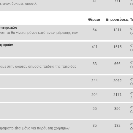
41
771
επτών. δοκιμές προφίλ.
0
Θέματα
Δημοσιεύσεις
Τ
ηπειρωτών
α
64
1311
ότητα θα γίνεται μόνον κατόπιν ενημέρωσης των
0
Αφορούν
α
411
1515
0
α
83
666
αμε στην δωρεάν δημοσια παιδεία της πατρίδας
0
α
244
2062
0
α
204
2171
2
α
55
356
0
α
35
132
ησιμοποιείται μόνο για παράθεση χρήσιμων
0