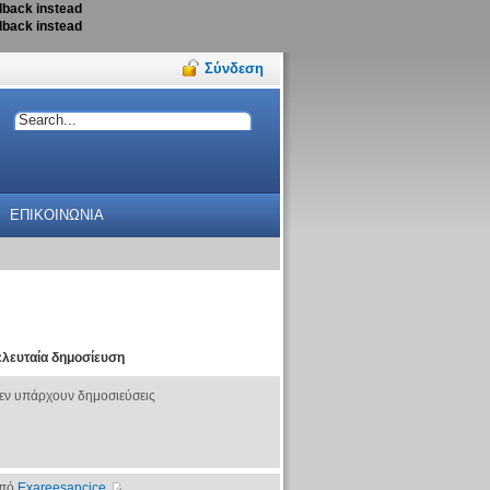
llback instead
llback instead
Σύνδεση
ΕΠΙΚΟΙΝΩΝΙΑ
ελευταία δημοσίευση
εν υπάρχουν δημοσιεύσεις
πό
Exareesancice