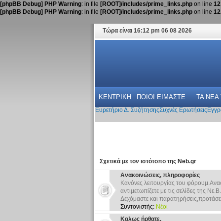
[phpBB Debug] PHP Warning
: in file
[ROOT]/includes/prime_links.php
on line
12
[phpBB Debug] PHP Warning
: in file
[ROOT]/includes/prime_links.php
on line
12
Τώρα είναι 16:12 pm 06 08 2026
ΚΕΝΤΡΙΚΗ
ΠΟΙΟΙ ΕΙΜΑΣΤΕ
ΤΑ ΝΕΑ
Ευρετήριο Δ. Συζήτησης
Συχνές Ερωτήσεις
Εγγρ
Σχετικά με τον ιστότοπο της Neb.gr
Ανακοινώσεις, πληροφορίες
Κανόνες λειτουργίας του φόρουμ.Ανα
αντιμετωπίζετε με τις σελίδες της Νε.Β.
Δεχόμαστε και παρατηρήσεις,προτάσει
Συντονιστής:
Νέοι
Καλως ήρθατε.