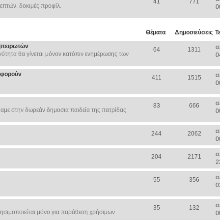
41
771
επτών. δοκιμές προφίλ.
0
Θέματα
Δημοσιεύσεις
Τ
ηπειρωτών
α
64
1311
ότητα θα γίνεται μόνον κατόπιν ενημέρωσης των
0
Αφορούν
α
411
1515
0
α
83
666
αμε στην δωρεάν δημοσια παιδεία της πατρίδας
0
α
244
2062
0
α
204
2171
2
α
55
356
0
α
35
132
ησιμοποιείται μόνο για παράθεση χρήσιμων
0