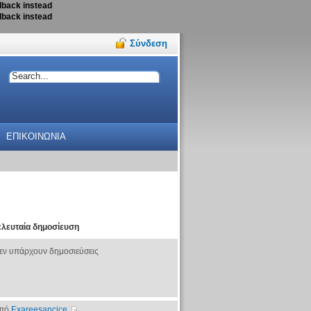
llback instead
llback instead
Σύνδεση
ΕΠΙΚΟΙΝΩΝΙΑ
ελευταία δημοσίευση
εν υπάρχουν δημοσιεύσεις
πό
Exareesancice