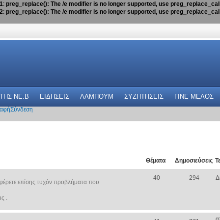
1
:
preg_replace(): The /e modifier is no longer supported, use preg_replace_ca
2
:
preg_replace(): The /e modifier is no longer supported, use preg_replace_ca
 THΣ NE.B
ΕΙΔΗΣΕΙΣ
ΑΛΜΠΟΥΜ
ΣΥΖΗΤΗΣΕΙΣ
ΓΙΝΕ ΜΕΛΟΣ
αφή
Σύνδεση
Θέματα
Δημοσιεύσεις
Τ
40
294
Δ
φέρετε επίσης τυχόν προβλήματα που
ς .
α