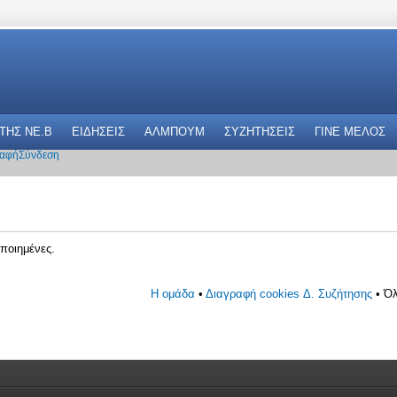
 THΣ NE.B
ΕΙΔΗΣΕΙΣ
ΑΛΜΠΟΥΜ
ΣΥΖΗΤΗΣΕΙΣ
ΓΙΝΕ ΜΕΛΟΣ
αφή
Σύνδεση
ποιημένες.
Η ομάδα
•
Διαγραφή cookies Δ. Συζήτησης
• Όλ