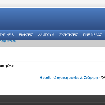
 THΣ NE.B
ΕΙΔΗΣΕΙΣ
ΑΛΜΠΟΥΜ
ΣΥΖΗΤΗΣΕΙΣ
ΓΙΝΕ ΜΕΛΟΣ
αφή
Σύνδεση
ποιημένες.
Η ομάδα
•
Διαγραφή cookies Δ. Συζήτησης
• Όλ