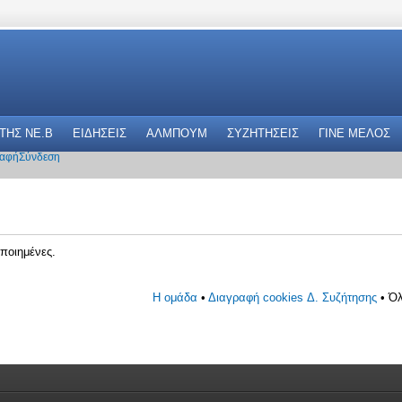
 THΣ NE.B
ΕΙΔΗΣΕΙΣ
ΑΛΜΠΟΥΜ
ΣΥΖΗΤΗΣΕΙΣ
ΓΙΝΕ ΜΕΛΟΣ
αφή
Σύνδεση
ποιημένες.
Η ομάδα
•
Διαγραφή cookies Δ. Συζήτησης
• Όλ