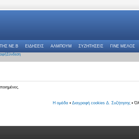
 THΣ NE.B
ΕΙΔΗΣΕΙΣ
ΑΛΜΠΟΥΜ
ΣΥΖΗΤΗΣΕΙΣ
ΓΙΝΕ ΜΕΛΟΣ
αφή
Σύνδεση
ποιημένες.
Η ομάδα
•
Διαγραφή cookies Δ. Συζήτησης
• Όλ