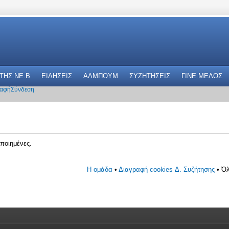
 THΣ NE.B
ΕΙΔΗΣΕΙΣ
ΑΛΜΠΟΥΜ
ΣΥΖΗΤΗΣΕΙΣ
ΓΙΝΕ ΜΕΛΟΣ
αφή
Σύνδεση
ποιημένες.
Η ομάδα
•
Διαγραφή cookies Δ. Συζήτησης
• Όλ