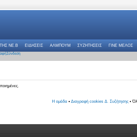
 THΣ NE.B
ΕΙΔΗΣΕΙΣ
ΑΛΜΠΟΥΜ
ΣΥΖΗΤΗΣΕΙΣ
ΓΙΝΕ ΜΕΛΟΣ
αφή
Σύνδεση
ποιημένες.
Η ομάδα
•
Διαγραφή cookies Δ. Συζήτησης
• Όλ