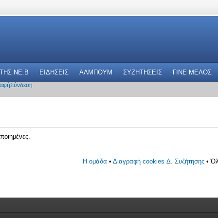
 THΣ NE.B
ΕΙΔΗΣΕΙΣ
ΑΛΜΠΟΥΜ
ΣΥΖΗΤΗΣΕΙΣ
ΓΙΝΕ ΜΕΛΟΣ
αφή
Σύνδεση
ποιημένες.
Η ομάδα
•
Διαγραφή cookies Δ. Συζήτησης
• Όλ