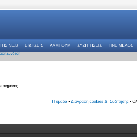
 THΣ NE.B
ΕΙΔΗΣΕΙΣ
ΑΛΜΠΟΥΜ
ΣΥΖΗΤΗΣΕΙΣ
ΓΙΝΕ ΜΕΛΟΣ
αφή
Σύνδεση
ποιημένες.
Η ομάδα
•
Διαγραφή cookies Δ. Συζήτησης
• Όλ