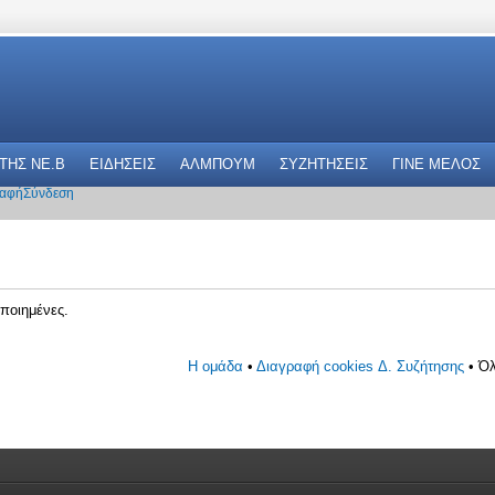
 THΣ NE.B
ΕΙΔΗΣΕΙΣ
ΑΛΜΠΟΥΜ
ΣΥΖΗΤΗΣΕΙΣ
ΓΙΝΕ ΜΕΛΟΣ
αφή
Σύνδεση
ποιημένες.
Η ομάδα
•
Διαγραφή cookies Δ. Συζήτησης
• Όλ