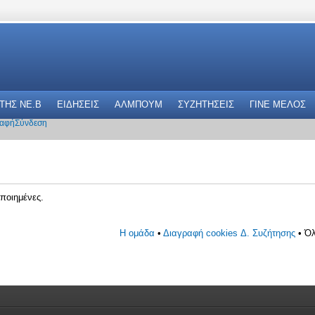
 THΣ NE.B
ΕΙΔΗΣΕΙΣ
ΑΛΜΠΟΥΜ
ΣΥΖΗΤΗΣΕΙΣ
ΓΙΝΕ ΜΕΛΟΣ
αφή
Σύνδεση
ποιημένες.
Η ομάδα
•
Διαγραφή cookies Δ. Συζήτησης
• Όλ