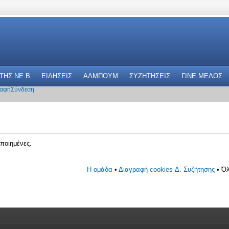
 THΣ NE.B
ΕΙΔΗΣΕΙΣ
ΑΛΜΠΟΥΜ
ΣΥΖΗΤΗΣΕΙΣ
ΓΙΝΕ ΜΕΛΟΣ
αφή
Σύνδεση
ποιημένες.
Η ομάδα
•
Διαγραφή cookies Δ. Συζήτησης
• Όλ