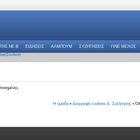
 THΣ NE.B
ΕΙΔΗΣΕΙΣ
ΑΛΜΠΟΥΜ
ΣΥΖΗΤΗΣΕΙΣ
ΓΙΝΕ ΜΕΛΟΣ
αφή
Σύνδεση
ποιημένες.
Η ομάδα
•
Διαγραφή cookies Δ. Συζήτησης
• Όλ