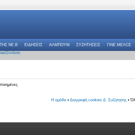
 THΣ NE.B
ΕΙΔΗΣΕΙΣ
ΑΛΜΠΟΥΜ
ΣΥΖΗΤΗΣΕΙΣ
ΓΙΝΕ ΜΕΛΟΣ
αφή
Σύνδεση
ποιημένες.
Η ομάδα
•
Διαγραφή cookies Δ. Συζήτησης
• Όλ