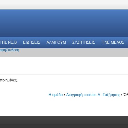
 THΣ NE.B
ΕΙΔΗΣΕΙΣ
ΑΛΜΠΟΥΜ
ΣΥΖΗΤΗΣΕΙΣ
ΓΙΝΕ ΜΕΛΟΣ
αφή
Σύνδεση
ποιημένες.
Η ομάδα
•
Διαγραφή cookies Δ. Συζήτησης
• Όλ