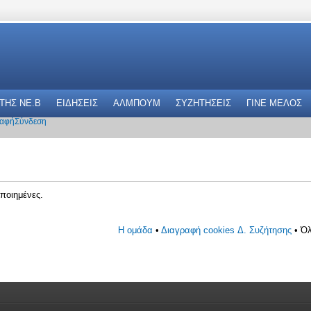
 THΣ NE.B
ΕΙΔΗΣΕΙΣ
ΑΛΜΠΟΥΜ
ΣΥΖΗΤΗΣΕΙΣ
ΓΙΝΕ ΜΕΛΟΣ
αφή
Σύνδεση
ποιημένες.
Η ομάδα
•
Διαγραφή cookies Δ. Συζήτησης
• Όλ