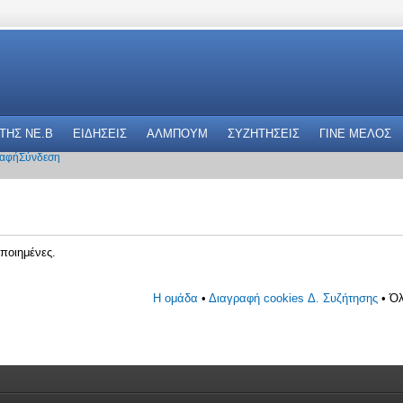
 THΣ NE.B
ΕΙΔΗΣΕΙΣ
ΑΛΜΠΟΥΜ
ΣΥΖΗΤΗΣΕΙΣ
ΓΙΝΕ ΜΕΛΟΣ
αφή
Σύνδεση
ποιημένες.
Η ομάδα
•
Διαγραφή cookies Δ. Συζήτησης
• Όλ