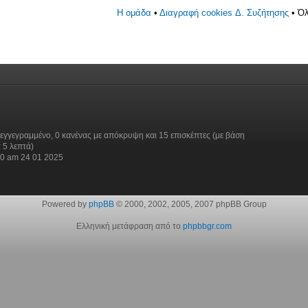
Η ομάδα
•
Διαγραφή cookies Δ. Συζήτησης
• Όλ
εγγεγραμμένο, 0 κανένας με απόκρυψη και 15 επισκέπτες (με βάση
 5 λεπτά)
30 am 24 01 2025
Powered by
phpBB
© 2000, 2002, 2005, 2007 phpBB Group
Ελληνική μετάφραση από το
phpbbgr.com