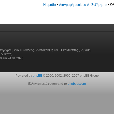
Η ομάδα
•
Διαγραφή cookies Δ. Συζήτησης
• Όλ
εγγεγραμμένο, 0 κανένας με απόκρυψη και 31 επισκέπτες (με βάση
 5 λεπτά)
30 am 24 01 2025
Powered by
phpBB
© 2000, 2002, 2005, 2007 phpBB Group
Ελληνική μετάφραση από το
phpbbgr.com