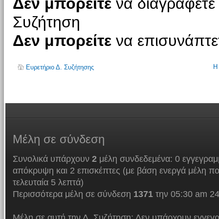
Δεν μπορείτε
να διαγράφετε 
Συζήτηση
Δεν μπορείτε
να επισυνάπτετ
Η
Ευρετήριο Δ. Συζήτησης
Μέλη
σε σύνδεση
Συνολικά υπάρχουν
2
μέλη συνδεδεμένα: 0 εγγεγραμμ
απόκρυψη και 2 επισκέπτες (με βάση ενεργά μέλη πο
τελευταία 5 λεπτά)
Περισσότερα μέλη σε σύνδεση
1371
την 05:30 am 24
Μέλη σε αυτή την Δ. Συζήτηση: Δεν υπάρχουν εγγεγρ