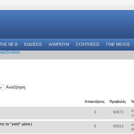
 THΣ NE.B
ΕΙΔΗΣΕΙΣ
ΑΛΜΠΟΥΜ
ΣΥΖΗΤΗΣΕΙΣ
ΓΙΝΕ ΜΕΛΟΣ
αφή
Σύνδεση
Απαντήσεις
Προβολές
Τ
α
0
80973
1
 το ''γιατί'' μέσα )
α
6
95813
0