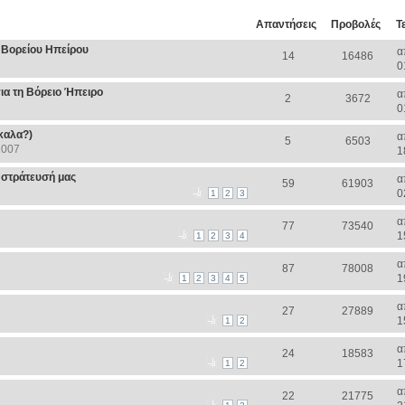
Απαντήσεις
Προβολές
Τ
 Βορείου Ηπείρου
α
14
16486
0
α τη Βόρειο Ήπειρο
α
2
3672
0
καλα?)
α
5
6503
2007
1
 στράτευσή μας
α
59
61903
0
1
2
3
α
77
73540
1
1
2
3
4
α
87
78008
1
1
2
3
4
5
α
27
27889
1
1
2
α
24
18583
1
1
2
α
22
21775