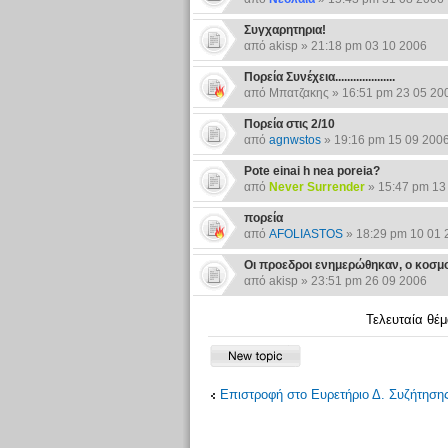
Συγχαρητηρια!
από akisp » 21:18 pm 03 10 2006
Πορεία Συνέχεια....................
από Μπατζακης » 16:51 pm 23 05 20
Πορεία στις 2/10
από
agnwstos
» 19:16 pm 15 09 200
Pote einai h nea poreia?
από
Never Surrender
» 15:47 pm 13
πορεία
από
AFOLIASTOS
» 18:29 pm 10 01 
Οι προεδροι ενημερώθηκαν, ο κοσμ
από akisp » 23:51 pm 26 09 2006
Τελευταία θέ
Επιστροφή στο Ευρετήριο Δ. Συζήτηση