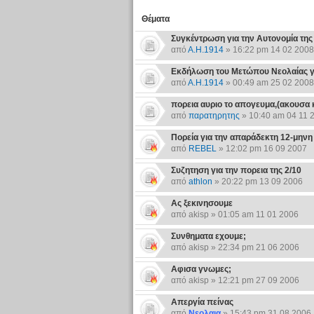
Θέματα
Συγκέντρωση για την Αυτονομία της
από
Α.Η.1914
» 16:22 pm 14 02 2008
Εκδήλωση του Μετώπου Νεολαίας γι
από
Α.Η.1914
» 00:49 am 25 02 2008
πορεια αυριο το απογευμα,(ακουσα 
από
παρατηρητης
» 10:40 am 04 11 
Πορεία για την απαράδεκτη 12-μηνη
από
REBEL
» 12:02 pm 16 09 2007
Συζητηση για την πορεια της 2/10
από
athlon
» 20:22 pm 13 09 2006
Ας ξεκινησουμε
από akisp » 01:05 am 11 01 2006
Συνθηματα εχουμε;
από akisp » 22:34 pm 21 06 2006
Αφισα γνωμες;
από akisp » 12:21 pm 27 09 2006
Απεργία πείνας
από
Νεολαια
» 15:43 pm 31 08 2006