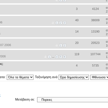
2
1
2
α
3
4124
2
α
40
38009
06
1
1
2
3
α
14
13190
6
2
α
20
20523
 07 2006
1
1
2
α
119
107744
2006
...
1
1
4
5
6
ος;
α
4
5735
0
ματα:
Ταξινόμηση ανά
ς
Μετάβαση σε: