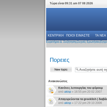
Τώρα είναι 09:31 am 07 08 2026
ΚΕΝΤΡΙΚΗ
ΠΟΙΟΙ ΕΙΜΑΣΤΕ
ΤΑ ΝΕΑ
Ευρετήριο Δ. Συζήτησης
Συχνές Ερωτήσεις
Εγγρ
Πoρειες
Ανακοινώσεις
Κανόνες λειτουργίας του φόρουμ
από
akisp
» 16:55 pm 20 02 2007
Απαγορεύονται τα greeklish ( διαβάστε
από
akisp
» 17:22 pm 29 10 2006