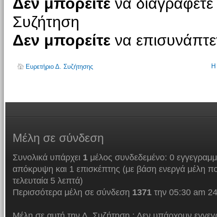
Δεν μπορείτε
να διαγράφετε 
Συζήτηση
Δεν μπορείτε
να επισυνάπτετ
Η
Ευρετήριο Δ. Συζήτησης
Μέλη
σε σύνδεση
Συνολικά υπάρχει
1
μέλος συνδεδεμένο: 0 εγγεγραμμ
απόκρυψη και 1 επισκέπτης (με βάση ενεργά μέλη πο
τελευταία 5 λεπτά)
Περισσότερα μέλη σε σύνδεση
1371
την 05:30 am 24
Μέλη σε αυτή την Δ. Συζήτηση : Δεν υπάρχουν εγγεγ