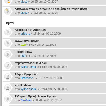
από
akisp
» 16:55 pm 20 02 2007
Απαγορεύονται τα greeklish ( διαβάστε το ''γιατί'' μέσα )
από
akisp
» 17:22 pm 29 10 2006
Θέματα
Αριστερα στη Δροπολη
από
aristera
» 18:24 pm 06 12 2009
www.dervitsani.gr
από
aZu
» 19:59 pm 16 12 2008
ΕΦΗΜΕΡΙΔΑ
από
251
» 14:05 pm 15 12 2006
http://www.asprilexi.com
από
xylino spathi
» 14:18 pm 26 09 2008
Αθηνά Κρεμμύδα
από
Θεοτόκης
» 20:39 pm 29 09 2009
epipllo dekor
από
xylino spathi
» 22:44 pm 05 08 2009
Ελληνική Πρεσβεία στα Τίρανα
από
Νεολαια
» 18:28 pm 05 08 2006