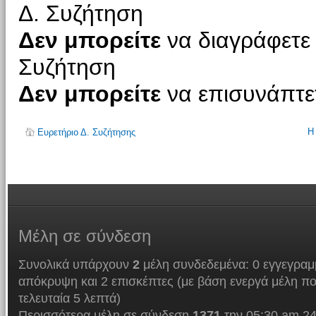
Δ. Συζήτηση
Δεν μπορείτε
να διαγράφετε 
Συζήτηση
Δεν μπορείτε
να επισυνάπτετ
Η
Ευρετήριο Δ. Συζήτησης
Μέλη
σε σύνδεση
Συνολικά υπάρχουν
2
μέλη συνδεδεμένα: 0 εγγεγραμμ
απόκρυψη και 2 επισκέπτες (με βάση ενεργά μέλη πο
τελευταία 5 λεπτά)
Περισσότερα μέλη σε σύνδεση
1371
την 05:30 am 24