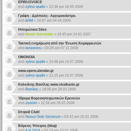
EPIRUSVOICE
από
xylino spathi
» 22:36 pm 28 05 2009
Γράψη - Δρόπολη - Αργυροκάστρο.
από
ΔΗΜ
» 10:07 am 04 04 2009
Ηπειρώτικα Sites
από
Never Surrender
» 16:45 pm 24 01 2007
Τακτική ενημέρωση από την Ένωση Χειμαρριωτών
από
keravnios
» 00:29 am 07 11 2008
ΟΜΟΝΟΙΑ
από
xylino spathi
» 14:48 pm 19 07 2008
www.opencalendar.gr
από
xylino spathi
» 21:15 pm 15 07 2008
Καλκάνης Βασίλης www.vkalkanis.gr
από
Βασίλης
» 18:00 pm 28 03 2008
Ίδρυμα Βορειοηπειρωτικών Ερευνών
από
zoomm
» 11:56 am 26 03 2008
Dropoli Club!
από
Novus Ordo Seclorum
» 03:42 am 20 01 2008
Βόρειος Ήπειρος (blog)
από
Α.Η.1914
» 03:19 am 10 01 2008