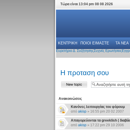
Τώρα είναι 13:04 pm 08 08 2026
ΚΕΝΤΡΙΚΗ
ΠΟΙΟΙ ΕΙΜΑΣΤΕ
ΤΑ ΝΕΑ
Ευρετήριο Δ. Συζήτησης
Συχνές Ερωτήσεις
Εγγρ
Η προταση σου
Ανακοινώσεις
Κανόνες λειτουργίας του φόρουμ
από
akisp
» 16:55 pm 20 02 2007
Απαγορεύονται τα greeklish ( διαβάστε
από
akisp
» 17:22 pm 29 10 2006