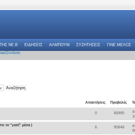
 THΣ NE.B
ΕΙΔΗΣΕΙΣ
ΑΛΜΠΟΥΜ
ΣΥΖΗΤΗΣΕΙΣ
ΓΙΝΕ ΜΕΛΟΣ
αφή
Σύνδεση
Απαντήσεις
Προβολές
Τ
α
0
80995
1
 το ''γιατί'' μέσα )
α
6
95846
0