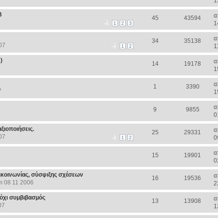
1
Β
α
45
43594
1
1
2
3
α
34
35138
07
1
1
2
)
α
14
19178
1
α
1
3390
7
1
α
9
9855
0
ξιοποιήσεις.
α
25
29331
07
0
1
2
α
15
19901
0
κοινωνίας, σύσφιξης σχέσεων
α
16
19536
m 08 11 2006
2
όχι συμβιβασμός
α
13
13908
07
1