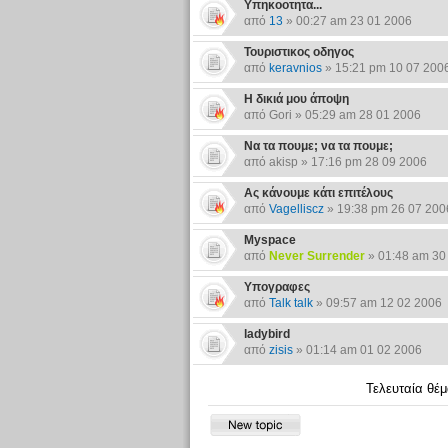
Υπηκοοτητα...
από
13
» 00:27 am 23 01 2006
Τουριστικος οδηγος
από
keravnios
» 15:21 pm 10 07 200
Η δικιά μου άποψη
από Gori » 05:29 am 28 01 2006
Να τα πουμε; να τα πουμε;
από akisp » 17:16 pm 28 09 2006
Ας κάνουμε κάτι επιτέλους
από
Vagelliscz
» 19:38 pm 26 07 200
Myspace
από
Never Surrender
» 01:48 am 30
Υπογραφες
από
Talk talk
» 09:57 am 12 02 2006
ladybird
από
zisis
» 01:14 am 01 02 2006
Τελευταία θέ