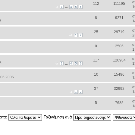
α
112
111195
...
1
1
4
5
6
α
8
9271
6
1
α
25
29719
2
1
2
α
0
2506
1
α
117
120984
6
...
1
1
4
5
6
α
10
15496
 06 2006
1
α
37
32992
1
1
2
α
5
7685
1
ματα:
Ταξινόμηση ανά