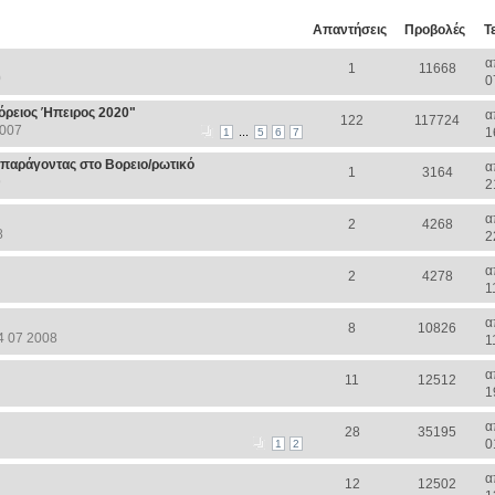
Απαντήσεις
Προβολές
Τ
α
1
11668
0
0
Βόρειος Ήπειρος 2020"
α
122
117724
2007
...
1
1
5
6
7
παράγοντας στο Βορειο/ρωτικό
α
1
3164
9
2
α
2
4268
8
2
α
2
4278
1
α
8
10826
4 07 2008
1
α
11
12512
1
α
28
35195
0
1
2
α
12
12502