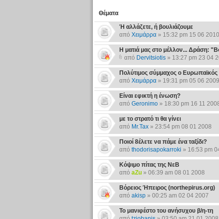
Θέματα
Ή αλλάζετε, ή βουλιάζουμε
από
Χειμάρρα
» 15:32 pm 15 06 201
Η ματιά μας στο μέλλον... Δράση: "
από
Dervitsiotis
» 13:27 pm 23 04 
Πολύτιμος σύμμαχος ο Ευρωπαϊκός 
από
Χειμάρρα
» 19:31 pm 05 06 200
Είναι εφικτή η ένωση?
από
Geronimo
» 18:30 pm 16 11 200
με το στρατό τι θα γίνει
από
Mr.Tax
» 23:54 pm 08 01 2008
Ποιοί 8έλετε να πάμε ένα ταξίδι?
από
thodorisapokarroki
» 16:53 pm 0
Κόψιμο πίτας της ΝεΒ
από
aZu
» 06:39 am 08 01 2008
Βόρειος Ήπειρος (northepirus.org)
από
akisp
» 00:25 am 02 04 2007
Το μανιφέστο του ανήσυχου β/η-τη
από
tziobanis
» 03:50 am 21 01 2008