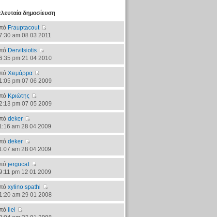
ελευταία δημοσίευση
πό
Frauptacout
7:30 am 08 03 2011
πό
Dervitsiotis
6:35 pm 21 04 2010
πό
Χειμάρρα
1:05 pm 07 06 2009
πό
Κριώτης
2:13 pm 07 05 2009
πό
deker
1:16 am 28 04 2009
πό
deker
1:07 am 28 04 2009
πό
jergucat
9:11 pm 12 01 2009
πό
xylino spathi
1:20 am 29 01 2008
πό
ilei