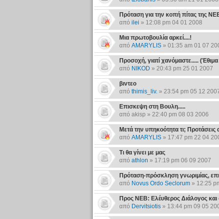
Πρόταση για την κοπή πίτας της ΝΕ
από
ilei
» 12:08 pm 04 01 2008
Μια πρωτοβουλία αρκεί....!
από
AMARYLIS
» 01:35 am 01 07 20
Προσοχή, γιατί χανόμαστε..... (Έθιμα 
από
NIKOD
» 20:43 pm 25 01 2007
βιντεο
από
thimis_liv.
» 23:54 pm 05 12 200
Επισκεψη στη Βουλη.....
από akisp » 22:40 pm 08 03 2006
Μετά την υπηκοότητα τι; Προτάσεις α
από
AMARYLIS
» 17:47 pm 22 04 20
Τι θα γίνει με μας
από
athlon
» 17:19 pm 06 09 2007
Πρόταση-πρόσκληση γνωριμίας, επι
από
Novus Ordo Seclorum
» 12:25 p
Προς ΝΕΒ: Ελέυθερος Διάλογος και 
από
Dervitsiotis
» 13:44 pm 09 05 20