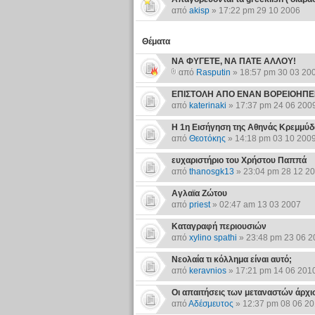
από
akisp
» 17:22 pm 29 10 2006
Θέματα
ΝΑ ΦΥΓΕΤΕ, ΝΑ ΠΑΤΕ ΑΛΛΟΥ!
από
Rasputin
» 18:57 pm 30 03 20
ΕΠΙΣΤΟΛΗ ΑΠΟ ΕΝΑΝ ΒΟΡΕΙΟΗΠΕ
από
katerinaki
» 17:37 pm 24 06 200
Η 1η Εισήγηση της Αθηνάς Κρεμμύδα
από
Θεοτόκης
» 14:18 pm 03 10 200
ευχαριστήριο του Χρήστου Παππά
από
thanosgk13
» 23:04 pm 28 12 2
Αγλαϊα Ζώτου
από
priest
» 02:47 am 13 03 2007
Καταγραφή περιουσιών
από
xylino spathi
» 23:48 pm 23 06 2
Νεολαία τι κόλλημα είναι αυτό;
από
keravnios
» 17:21 pm 14 06 201
Οι απαιτήσεις των μεταναστών άρχ
από
Αδέσμευτος
» 12:37 pm 08 06 2