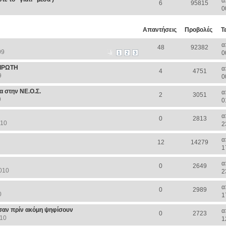
α
6
95815
0
Απαντήσεις
Προβολές
Τ
α
48
92382
09
0
1
2
3
ΙΡΩΤΗ
α
4
4751
9
0
 στην ΝΕ.Ο.Σ.
α
2
3051
9
0
α
0
2813
010
2
α
12
14279
1
α
0
2649
010
2
α
0
2989
0
1
ισαν πρίν ακόμη ψηφίσουν
α
0
2723
010
1