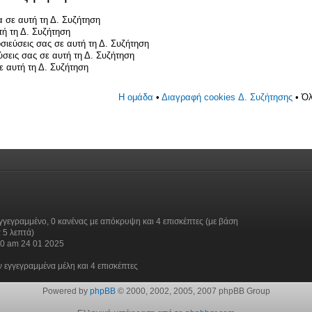
 σε αυτή τη Δ. Συζήτηση
ή τη Δ. Συζήτηση
σιεύσεις σας σε αυτή τη Δ. Συζήτηση
ύσεις σας σε αυτή τη Δ. Συζήτηση
 αυτή τη Δ. Συζήτηση
Η ομάδα
•
Διαγραφή cookies Δ. Συζήτησης
• Όλ
γγεγραμμένο, 0 κανένας με απόκρυψη και 4 επισκέπτες (με βάση
 5 λεπτά)
30 am 24 01 2025
 εγγεγραμμένα μέλη και 4 επισκέπτες
Powered by
phpBB
© 2000, 2002, 2005, 2007 phpBB Group