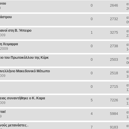
όνου
α
0
2646
9
2
κάστρου
α
0
2732
0
ανοί στη Β. Ήπειρο
α
1
3275
2009
2
τη Χειμαρρα
α
0
2738
 2009
1
ειο του Πρωτοκόλλου της Κέρκ
α
0
2503
0
Πανελλήνιο Μακεδονικό Μέτωπο
α
0
2518
2009
1
α
0
2715
1
ειας συναντήθηκε ο Κ. Καρα
α
5
7226
2009
1
ται!
α
4
5984
9
1
ούς μετανάστες .
α
7
9183