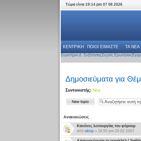
Τώρα είναι 19:14 pm 07 08 2026
ΚΕΝΤΡΙΚΗ
ΠΟΙΟΙ ΕΙΜΑΣΤΕ
ΤΑ ΝΕΑ
Ευρετήριο Δ. Συζήτησης
Συχνές Ερωτήσεις
Εγγρ
Δημοσιεύματα για Θέ
Συντονιστής:
Νέοι
Ανακοινώσεις
Κανόνες λειτουργίας του φόρουμ
από
akisp
» 16:55 pm 20 02 2007
Απαγορεύονται τα greeklish ( διαβάστε