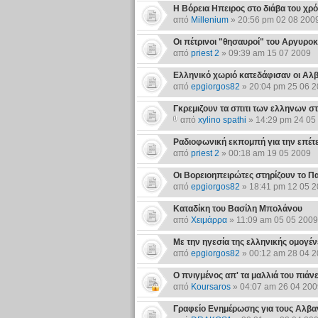
Η Βόρεια Ηπειρος στο διάβα του χρ
από
Millenium
» 20:56 pm 02 08 200
Οι πέτρινοι "θησαυροί" του Αργυρο
από
priest 2
» 09:39 am 15 07 2009
Ελληνικό χωριό κατεδάφισαν οι Αλβ
από
epgiorgos82
» 20:04 pm 25 06 
Γκρεμιζουν τα σπιτι των ελληνων σ
από
xylino spathi
» 14:29 pm 24 05
Ραδιοφωνική εκπομπή για την επέτ
από
priest 2
» 00:18 am 19 05 2009
Οι Βορειοηπειρώτες στηρίζουν το 
από
epgiorgos82
» 18:41 pm 12 05 
Καταδίκη του Βασίλη Μπολάνου
από
Χειμάρρα
» 11:09 am 05 05 2009
Με την ηγεσία της ελληνικής ομογέν
από
epgiorgos82
» 00:12 am 28 04 
Ο πνιγμένος απ' τα μαλλιά του πιάνε
από
Koursaros
» 04:07 am 26 04 200
Γραφείο Ενημέρωσης για τους Αλβαν