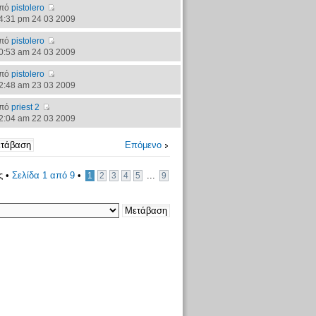
πό
pistolero
4:31 pm 24 03 2009
πό
pistolero
0:53 am 24 03 2009
πό
pistolero
2:48 am 23 03 2009
πό
priest 2
2:04 am 22 03 2009
Επόμενο
ς •
Σελίδα
1
από
9
•
...
1
2
3
4
5
9