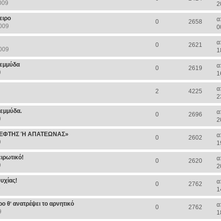
009
2
ειρο
α
0
2658
009
0
α
0
2621
009
1
ρεμμύδα
α
0
2619
9
1
α
2
4225
2
εμμύδα.
α
0
2696
9
2
ΛΕΦΤΗΣ Ή ΑΠΑΤΕΩΝΑΣ»
α
0
2602
9
1
ιρωτικό!
α
0
2620
9
2
υχίας!
α
0
2762
9
1
ο θʼ ανατρέψει το αρνητικό
α
0
2762
9
1