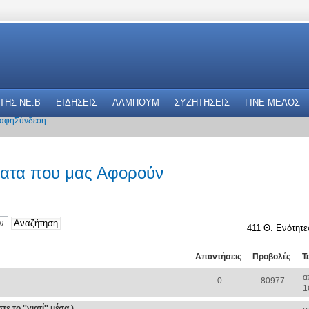
 THΣ NE.B
ΕΙΔΗΣΕΙΣ
ΑΛΜΠΟΥΜ
ΣΥΖΗΤΗΣΕΙΣ
ΓΙΝΕ ΜΕΛΟΣ
αφή
Σύνδεση
ματα που μας Αφορούν
411 Θ. Ενότητε
Απαντήσεις
Προβολές
Τ
α
0
80977
1
 το ''γιατί'' μέσα )