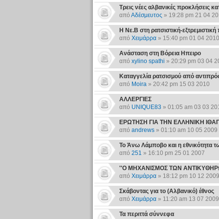
Τρεις νέες αλβανικές προκλήσεις κ
από
Αδέσμευτος
» 19:28 pm 21 04 2
Η Νε.Β στη ρατσιστική-εξτρεμιστική
από
Χειμάρρα
» 15:40 pm 01 04 201
Ανάσταση στη Βόρεια Ηπειρο
από
xylino spathi
» 20:29 pm 03 04 2
Καταγγελία ρατσισμού από αντιπρό
από
Moira
» 20:42 pm 15 03 2010
ΑΛΛΕΡΓΙΕΣ
από
UNIQUE83
» 01:05 am 03 03 20
ΕΡΩΤΗΣΗ ΓΙΑ ΤΗΝ ΕΛΛΗΝΙΚΗ ΙΘΑ
από
andrews
» 01:10 am 10 05 2009
Το Άνω Λάμποβο και η εθνικότητα τ
από
251
» 16:10 pm 25 01 2007
''Ο ΜΗΧΑΝΙΣΜΟΣ ΤΩΝ ΑΝΤΙΚΥΘΗΡΩΝ'
από
Χειμάρρα
» 18:12 pm 10 12 200
Σκάβοντας για το (Αλβανικό) έθνος
από
Χειμάρρα
» 11:20 am 13 07 2009
Τα περιττά σύννεφα