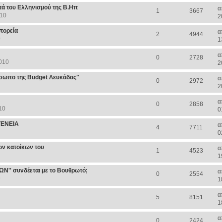
ατά του Ελληνισμού της Β.Ηπ
α
1
3667
010
2
 πορεία
α
2
4944
0
1
α
0
2728
010
2
σωπο της Budget Λευκάδας"
α
0
2972
2
α
0
2858
10
0
ΓΕΝΕΙΑ
α
4
7711
0
ων κατοίκων του
α
1
4523
1
' συνδέεται με το Βουθρωτό;
α
0
2554
9
1
α
5
8151
1
α
0
2424