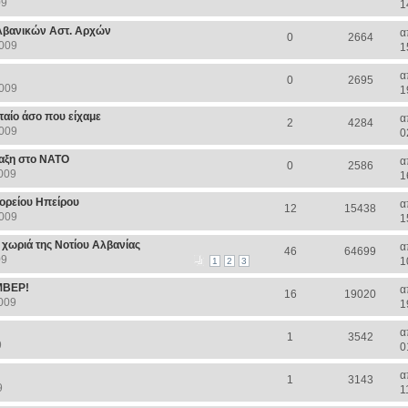
09
1
Αλβανικών Αστ. Αρχών
α
0
2664
2009
1
α
0
2695
2009
1
ταίο άσο που είχαμε
α
2
4284
2009
0
ταξη στο ΝΑΤΟ
α
0
2586
009
1
Βορείου Ηπείρου
α
12
15438
2009
1
 χωριά της Νοτίου Αλβανίας
α
46
64699
09
1
1
2
3
ΜΒΕΡ!
α
16
19020
009
1
α
1
3542
9
0
α
1
3143
9
1