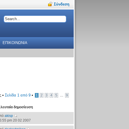
Σύνδεση
ΕΠΙΚΟΙΝΩΝΙΑ
ς •
Σελίδα
1
από
9
•
...
1
2
3
4
5
9
ελευταία δημοσίευση
πό
akisp
6:55 pm 20 02 2007