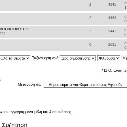
α
2
4345
1
α
2
4463
0
ΡΕΙΟΗΠΕΙΡΩΤΕΣ!
α
5
9441
2009
0
α
0
2631
0
Ταξινόμηση ανά
411 Θ. Ενότητε
ς
Μετάβαση σε:
ρχουν εγγεγραμμένα μέλη και 4 επισκέπτες
. Συζήτηση