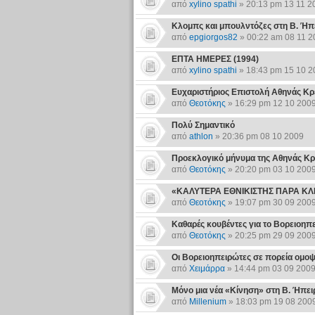
από
xylino spathi
» 20:13 pm 13 11 2
Κλομπς και μπουλντόζες στη Β. Ήπ
από
epgiorgos82
» 00:22 am 08 11 2
ΕΠΤΑ ΗΜΕΡΕΣ (1994)
από
xylino spathi
» 18:43 pm 15 10 2
Ευχαριστήριος Επιστολή Αθηνάς Κ
από
Θεοτόκης
» 16:29 pm 12 10 200
Πολύ Σημαντικό
από
athlon
» 20:36 pm 08 10 2009
Προεκλογικό μήνυμα της Αθηνάς Κρ
από
Θεοτόκης
» 20:20 pm 03 10 200
«ΚΑΛΥΤΕΡΑ ΕΘΝΙΚΙΣΤΗΣ ΠΑΡΑ Κ
από
Θεοτόκης
» 19:07 pm 30 09 200
Καθαρές κουβέντες για το Βορειοηπε
από
Θεοτόκης
» 20:25 pm 29 09 200
Οι Βορειοηπειρώτες σε πορεία ομοψ
από
Χειμάρρα
» 14:44 pm 03 09 200
Μόνο μια νέα «Κίνηση» στη Β. Ήπειρ
από
Millenium
» 18:03 pm 19 08 200