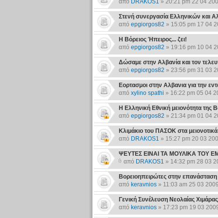
από
DRAKOS1
» 20:21 pm 22 04 20
Στενή συνεργασία Ελληνικών και 
από
epgiorgos82
» 15:05 pm 17 04 
Η Βόρειος Ήπειρος... ζει!
από
epgiorgos82
» 19:16 pm 10 04 
Δώσαμε στην Αλβανία και τον τελευ
από
epgiorgos82
» 23:56 pm 31 03 
Εορτασμοι στην Αλβανια για την εν
από
xylino spathi
» 16:22 pm 05 04 2
Η Ελληνική Εθνική μειονότητα της 
από
epgiorgos82
» 21:34 pm 01 04 
Κλιμάκιο του ΠΑΣΟΚ στα μειονοτικά
από
DRAKOS1
» 15:27 pm 20 03 20
ΨΕΥΤΕΣ ΕΙΝΑΙ ΤΑ ΜΟΥΛΙΚΑ ΤΟΥ Ε
από
DRAKOS1
» 14:32 pm 28 03 2
Βορειοηπειρώτες στην επανάσταση
από
keravnios
» 11:03 am 25 03 200
Γενική Συνέλευση Νεολαίας Χιμάρας
από
keravnios
» 17:23 pm 19 03 200