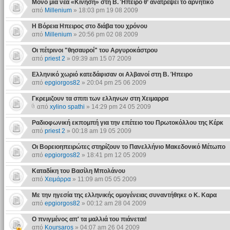
Μόνο μια νέα «Κίνηση» στη Β. Ήπειρο θʼ ανατρέψει το αρνητικό
από
Millenium
» 18:03 pm 19 08 2009
Η Βόρεια Ηπειρος στο διάβα του χρόνου
από
Millenium
» 20:56 pm 02 08 2009
Οι πέτρινοι "θησαυροί" του Αργυροκάστρου
από
priest 2
» 09:39 am 15 07 2009
Ελληνικό χωριό κατεδάφισαν οι Αλβανοί στη Β. Ήπειρο
από
epgiorgos82
» 20:04 pm 25 06 2009
Γκρεμιζουν τα σπιτι των ελληνων στη Χειμαρρα
από
xylino spathi
» 14:29 pm 24 05 2009
Ραδιοφωνική εκπομπή για την επέτειο του Πρωτοκόλλου της Κέρκ
από
priest 2
» 00:18 am 19 05 2009
Οι Βορειοηπειρώτες στηρίζουν το Πανελλήνιο Μακεδονικό Μέτωπο
από
epgiorgos82
» 18:41 pm 12 05 2009
Καταδίκη του Βασίλη Μπολάνου
από
Χειμάρρα
» 11:09 am 05 05 2009
Με την ηγεσία της ελληνικής ομογένειας συναντήθηκε ο Κ. Καρα
από
epgiorgos82
» 00:12 am 28 04 2009
Ο πνιγμένος απ' τα μαλλιά του πιάνεται!
από
Koursaros
» 04:07 am 26 04 2009