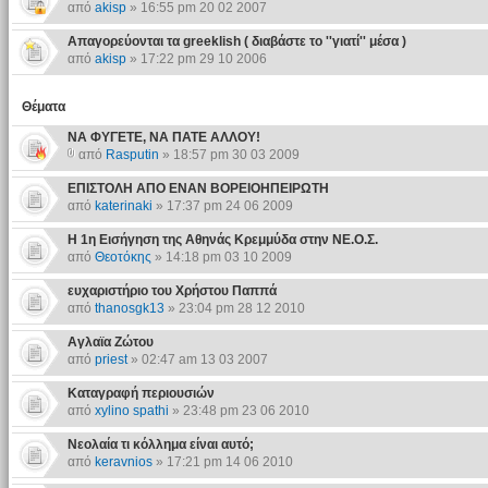
από
akisp
» 16:55 pm 20 02 2007
Απαγορεύονται τα greeklish ( διαβάστε το ''γιατί'' μέσα )
από
akisp
» 17:22 pm 29 10 2006
Θέματα
ΝΑ ΦΥΓΕΤΕ, ΝΑ ΠΑΤΕ ΑΛΛΟΥ!
από
Rasputin
» 18:57 pm 30 03 2009
ΕΠΙΣΤΟΛΗ ΑΠΟ ΕΝΑΝ ΒΟΡΕΙΟΗΠΕΙΡΩΤΗ
από
katerinaki
» 17:37 pm 24 06 2009
Η 1η Εισήγηση της Αθηνάς Κρεμμύδα στην ΝΕ.Ο.Σ.
από
Θεοτόκης
» 14:18 pm 03 10 2009
ευχαριστήριο του Χρήστου Παππά
από
thanosgk13
» 23:04 pm 28 12 2010
Αγλαϊα Ζώτου
από
priest
» 02:47 am 13 03 2007
Καταγραφή περιουσιών
από
xylino spathi
» 23:48 pm 23 06 2010
Νεολαία τι κόλλημα είναι αυτό;
από
keravnios
» 17:21 pm 14 06 2010