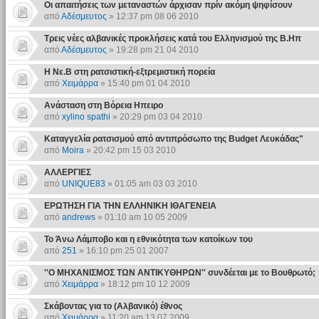
Οι απαιτήσεις των μεταναστών άρχισαν πρίν ακόμη ψηφίσουν
από
Αδέσμευτος
» 12:37 pm 08 06 2010
Τρεις νέες αλβανικές προκλήσεις κατά του Ελληνισμού της Β.Ηπ
από
Αδέσμευτος
» 19:28 pm 21 04 2010
Η Νε.Β στη ρατσιστική-εξτρεμιστική πορεία
από
Χειμάρρα
» 15:40 pm 01 04 2010
Ανάσταση στη Βόρεια Ηπειρο
από
xylino spathi
» 20:29 pm 03 04 2010
Καταγγελία ρατσισμού από αντιπρόσωπο της Budget Λευκάδας"
από
Moira
» 20:42 pm 15 03 2010
ΑΛΛΕΡΓΙΕΣ
από
UNIQUE83
» 01:05 am 03 03 2010
ΕΡΩΤΗΣΗ ΓΙΑ ΤΗΝ ΕΛΛΗΝΙΚΗ ΙΘΑΓΕΝΕΙΑ
από
andrews
» 01:10 am 10 05 2009
Το Άνω Λάμποβο και η εθνικότητα των κατοίκων του
από
251
» 16:10 pm 25 01 2007
''Ο ΜΗΧΑΝΙΣΜΟΣ ΤΩΝ ΑΝΤΙΚΥΘΗΡΩΝ'' συνδέεται με το Βουθρωτό;
από
Χειμάρρα
» 18:12 pm 10 12 2009
Σκάβοντας για το (Αλβανικό) έθνος
από
Χειμάρρα
» 11:20 am 13 07 2009