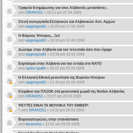
Γραφείο Ενημέρωσης για τους Αλβανούς μετανάστες .
από
DRAKOS1
» 20:21 pm 22 04 2009
Στενή συνεργασία Ελληνικών και Αλβανικών Αστ. Αρχών
από
epgiorgos82
» 15:05 pm 17 04 2009
Η Βόρειος Ήπειρος... ζει!
από
epgiorgos82
» 19:16 pm 10 04 2009
Δώσαμε στην Αλβανία και τον τελευταίο άσο που είχαμε
από
epgiorgos82
» 23:56 pm 31 03 2009
Εορτασμοι στην Αλβανια για την ενταξη στο ΝΑΤΟ
από
xylino spathi
» 16:22 pm 05 04 2009
Η Ελληνική Εθνική μειονότητα της Βορείου Ηπείρου
από
epgiorgos82
» 21:34 pm 01 04 2009
Κλιμάκιο του ΠΑΣΟΚ στα μειονοτικά χωριά της Νοτίου Αλβανίας
από
DRAKOS1
» 15:27 pm 20 03 2009
ΨΕΥΤΕΣ ΕΙΝΑΙ ΤΑ ΜΟΥΛΙΚΑ ΤΟΥ ΕΜΒΕΡ!
από
DRAKOS1
» 14:32 pm 28 03 2009
Βορειοηπειρώτες στην επανάσταση
από
keravnios
» 11:03 am 25 03 2009