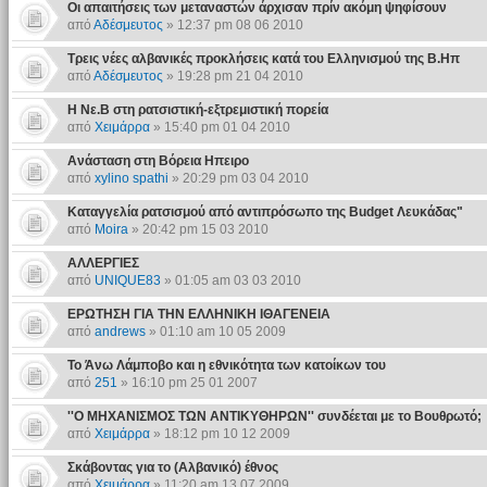
Οι απαιτήσεις των μεταναστών άρχισαν πρίν ακόμη ψηφίσουν
από
Αδέσμευτος
» 12:37 pm 08 06 2010
Τρεις νέες αλβανικές προκλήσεις κατά του Ελληνισμού της Β.Ηπ
από
Αδέσμευτος
» 19:28 pm 21 04 2010
Η Νε.Β στη ρατσιστική-εξτρεμιστική πορεία
από
Χειμάρρα
» 15:40 pm 01 04 2010
Ανάσταση στη Βόρεια Ηπειρο
από
xylino spathi
» 20:29 pm 03 04 2010
Καταγγελία ρατσισμού από αντιπρόσωπο της Budget Λευκάδας"
από
Moira
» 20:42 pm 15 03 2010
ΑΛΛΕΡΓΙΕΣ
από
UNIQUE83
» 01:05 am 03 03 2010
ΕΡΩΤΗΣΗ ΓΙΑ ΤΗΝ ΕΛΛΗΝΙΚΗ ΙΘΑΓΕΝΕΙΑ
από
andrews
» 01:10 am 10 05 2009
Το Άνω Λάμποβο και η εθνικότητα των κατοίκων του
από
251
» 16:10 pm 25 01 2007
''Ο ΜΗΧΑΝΙΣΜΟΣ ΤΩΝ ΑΝΤΙΚΥΘΗΡΩΝ'' συνδέεται με το Βουθρωτό;
από
Χειμάρρα
» 18:12 pm 10 12 2009
Σκάβοντας για το (Αλβανικό) έθνος
από
Χειμάρρα
» 11:20 am 13 07 2009