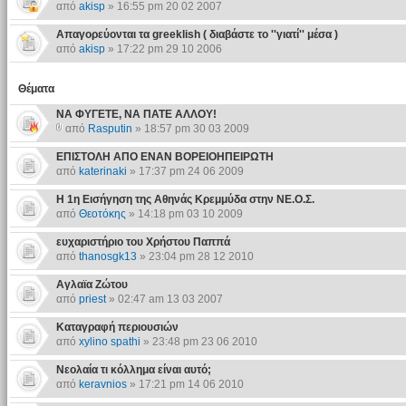
από
akisp
» 16:55 pm 20 02 2007
Απαγορεύονται τα greeklish ( διαβάστε το ''γιατί'' μέσα )
από
akisp
» 17:22 pm 29 10 2006
Θέματα
ΝΑ ΦΥΓΕΤΕ, ΝΑ ΠΑΤΕ ΑΛΛΟΥ!
από
Rasputin
» 18:57 pm 30 03 2009
ΕΠΙΣΤΟΛΗ ΑΠΟ ΕΝΑΝ ΒΟΡΕΙΟΗΠΕΙΡΩΤΗ
από
katerinaki
» 17:37 pm 24 06 2009
Η 1η Εισήγηση της Αθηνάς Κρεμμύδα στην ΝΕ.Ο.Σ.
από
Θεοτόκης
» 14:18 pm 03 10 2009
ευχαριστήριο του Χρήστου Παππά
από
thanosgk13
» 23:04 pm 28 12 2010
Αγλαϊα Ζώτου
από
priest
» 02:47 am 13 03 2007
Καταγραφή περιουσιών
από
xylino spathi
» 23:48 pm 23 06 2010
Νεολαία τι κόλλημα είναι αυτό;
από
keravnios
» 17:21 pm 14 06 2010