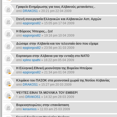
Γραφείο Ενημέρωσης για τους Αλβανούς μετανάστες .
από
DRAKOS1
» 20:21 pm 22 04 2009
Στενή συνεργασία Ελληνικών και Αλβανικών Αστ. Αρχών
από
epgiorgos82
» 15:05 pm 17 04 2009
Η Βόρειος Ήπειρος... ζει!
από
epgiorgos82
» 19:16 pm 10 04 2009
Δώσαμε στην Αλβανία και τον τελευταίο άσο που είχαμε
από
epgiorgos82
» 23:56 pm 31 03 2009
Εορτασμοι στην Αλβανια για την ενταξη στο ΝΑΤΟ
από
xylino spathi
» 16:22 pm 05 04 2009
Η Ελληνική Εθνική μειονότητα της Βορείου Ηπείρου
από
epgiorgos82
» 21:34 pm 01 04 2009
Κλιμάκιο του ΠΑΣΟΚ στα μειονοτικά χωριά της Νοτίου Αλβανίας
από
DRAKOS1
» 15:27 pm 20 03 2009
ΨΕΥΤΕΣ ΕΙΝΑΙ ΤΑ ΜΟΥΛΙΚΑ ΤΟΥ ΕΜΒΕΡ!
από
DRAKOS1
» 14:32 pm 28 03 2009
Βορειοηπειρώτες στην επανάσταση
από
keravnios
» 11:03 am 25 03 2009