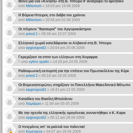
Μόνο μια νέα «Κίνηση» στη Β. Ήπειρο θʼ ανατρέψει το αρνητικό
από
Millenium
» 18:03 pm 19 08 2009
Η Βόρεια Ηπειρος στο διάβα του χρόνου
από
Millenium
» 20:56 pm 02 08 2009
Οι πέτρινοι "θησαυροί" του Αργυροκάστρου
από
priest 2
» 09:39 am 15 07 2009
Ελληνικό χωριό κατεδάφισαν οι Αλβανοί στη Β. Ήπειρο
από
epgiorgos82
» 20:04 pm 25 06 2009
Γκρεμιζουν τα σπιτι των ελληνων στη Χειμαρρα
από
xylino spathi
» 14:29 pm 24 05 2009
Ραδιοφωνική εκπομπή για την επέτειο του Πρωτοκόλλου της Κέρκ
από
priest 2
» 00:18 am 19 05 2009
Οι Βορειοηπειρώτες στηρίζουν το Πανελλήνιο Μακεδονικό Μέτωπο
από
epgiorgos82
» 18:41 pm 12 05 2009
Καταδίκη του Βασίλη Μπολάνου
από
Χειμάρρα
» 11:09 am 05 05 2009
Με την ηγεσία της ελληνικής ομογένειας συναντήθηκε ο Κ. Καρα
από
epgiorgos82
» 00:12 am 28 04 2009
Ο πνιγμένος απ' τα μαλλιά του πιάνεται!
από
Koursaros
» 04:07 am 26 04 2009