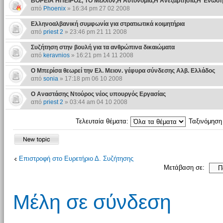
ΒΟΡΕΙΑ ΗΠΕΙΡΟΣ, ΤΟ Μέλλον,Η Αυτονομία,Η Ανεξαρτησία,Η Ένωσ
από
Phoenix
» 16:34 pm 27 02 2008
Ελληνοαλβανική συμφωνία για στρατιωτικά κοιμητήρια
από
priest 2
» 23:46 pm 21 11 2008
Συζήτηση στην βουλή για τα ανθρώπινα δικαιώματα
από
keravnios
» 16:21 pm 14 11 2008
Ο Μπερίσα θεωρεί την Ελ. Μειον. γέφυρα σύνδεσης Αλβ. Ελλάδος
από
sonia
» 17:18 pm 06 10 2008
Ο Αναστάσης Ντούρος νέος υπουργός Εργασίας
από
priest 2
» 03:44 am 04 10 2008
Τελευταία θέματα:
Ταξινόμησ
Επιστροφή στο Ευρετήριο Δ. Συζήτησης
Μετάβαση σε:
Μέλη σε σύνδεση