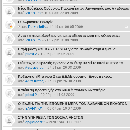
Νέος Πρόεδρος Ομόνοιας, Παραρτήματος Αργυροκάστου. Αντιδράσε
από
Millenium
» 10:07 am 23 09 2009
Οι Αλβανικές εκλογές
από
Dervitsiotis
» 14:19 pm 06 05 2009
Ανάγκη πρωτοβουλιών για επαναδιοργάνωση της «Ομόνοιας»
από
Millenium
» 21:57 pm 10 09 2009
Παρέμβαση ΣΦΕΒΑ - ΠΑΣΥΒΑ για τις εκλογές στην Αλβανία
από
priest 2
» 13:05 pm 16 06 2009
Ο έπαρχος Λειβαδιάς Ηρώδης Δαλιάνης καλεί το Ντούλε προς τα
από
Αδέσμευτος
» 17:14 pm 26 08 2009
Κυβέρνηση Μπερίσα 2 και Ε.Ε.Μειονότητα: Εντός ή εκτός;
από
Αδέσμευτος
» 17:13 pm 26 08 2009
Κατάθεση προσφυγής στο διεθνές ποινικό δικαστήριο
από
priest 2
» 20:20 pm 14 03 2009
ΟΙ ΕΛ.ΒΗ. ΓΙΑ ΤΗΝ ΕΠΟΜΕΝΗ ΜΕΡΑ ΤΩΝ ΑΛΒΑΝΙΚΩΝ ΕΚΛΟΓΩΝ
από
ΕΛΛΗΝΙΟΝ
» 01:07 am 10 07 2009
ΣΤΗΝ ΥΠΗΡΕΣΙΑ ΤΩΝ ΣΟΣΙΑΛ-ΛΗΣΤΩΝ
από
epgiorgos82
» 20:07 pm 11 06 2009