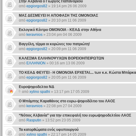
Στην Αλβανία ο Γιώργος Παπανδρέου
από
epgiorgos82
» 19:14 pm 26 06 2009
ΜΑΣ ΔΕΣΜΕΥΕΙ Η ΑΠΟΦΑΣΗ ΤΗΣ ΟΜΟΝΟΙΑΣ
από
epgiorgos82
» 20:10 pm 11 06 2009
Εκλογικό Κέντρο ΟΜΟΝΟΙΑ - ΚΕΑΔ στην Αθήνα
από
keravnios
» 23:04 pm 04 06 2009
Βαγγέλη, τέρμα οι κορώνες του πατριώτη!
από
epgiorgos82
» 20:09 pm 11 06 2009
ΚΑΛΕΣΜΑ ΕΛΛΗΝΟΨΥΧΩΝ ΒΟΡΕΙΟΗΠΕΙΡΩΤΩΝ
από
ΕΛΛΗΝΙΟΝ
» 00:16 am 13 06 2009
ΤΟ ΚΕΑΔ ΦΕΥΓΕΙ - Η ΟΜΟΝΟΙΑ ΕΡΧΕΤΑΙ.... των κ.κ. Κώστα Μπάρκα
από
epgiorgos82
» 20:05 pm 11 06 2009
Ευροψηφοδελτιο ΝΔ
από
xylino spathi
» 13:17 pm 17 05 2009
Ο Μπάμπης Καραθάνος στο ευρω-ψηφοδέλτιο του ΛΑΟΣ
από
keravnios
» 22:08 pm 27 04 2009
“Νότιος Αλβανία” για την επικεφαλή του ευρωψηφοδελτίου ΛΑΟΣ
από
Rasputin
» 13:52 pm 23 05 2009
Τα κατορθώματα ενός υφυπουργού
από
xylino spathi
» 22:17 pm 14 05 2009