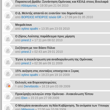
Παρασκευή βράδυ: Συνάντηση Ομόνοιας και ΚΕΑΔ στους Βουλιαρά
από
Αδέσμευτος
» 19:30 pm 21 04 2010
Ο Δ. Μεϊντής απαντά σε εναντίον του δημοσίευμα
από
ΒΟΡΕΙΟΣ ΗΠΕΙΡΟΣ τελεία GR
» 17:09 pm 01 05 2010
Megalicious
από
xylino spathi
» 13:35 pm 23 03 2010
Ο Ζήσος Λούτσης παράδειγμα προς μίμηση
από
priest 2
» 17:11 pm 08 02 2010
Συζήτηση με τον Βάσο Πόλιο
από
priest 2
» 02:43 am 29 01 2010
Έγινε η συγκέντρωση για αναδιοργάνωση της Ομόνοιας
από
priest 2
» 02:36 am 09 11 2009
15% αυξηση στις συνταξεις υποσχεται ο Ξερας
από
xylino spathi
» 19:23 pm 19 10 2009
Εκλογές και Βορειοηπειρώτες
από
Dervitsiotis
» 16:19 pm 03 09 2009
Προκύρηξη εκλογών στην Ομόνοια - Ανακοίνωση Τύπου
από
Elen
» 15:15 pm 27 09 2009
Ο Μπερίσα ανακοίνωσε τη Νέα Κυβέρνηση. Τα ονόματα των Υπουργ
από
Millenium
» 22:00 pm 10 09 2009