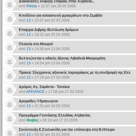
Διαδικασίες έναρξης εταιρίας στην Αλβανία...
από
Rikela
» 11:57 am 29 05 2006
Κονδύλιο για κατασκευή φραγμάτων στο Ζερβάτι
από
13
» 22:07 pm 02 05 2006
Επαρχια Διβρης-Βελτίωση δρόμων
από
13
» 10:32 am 25 04 2006
Πλατεία στο Μουρσί
από
13
» 14:59 pm 13 04 2006
Βελτειώνεται ο οδικός άξονας Λιβαδειά-Μαυρομάτη
από
13
» 14:54 pm 13 04 2006
Τίρανα: Σύγχρονος αξονικός τομογράφος με τη συνδρομή της Ελλ
από
13
» 17:29 pm 27 03 2006
Δρόμος Αγ. Σαράντα - Τσούκα
από
ΑΡΕΙΑΝΟΣ
» 17:06 pm 27 03 2006
Δρυμαδες-Υδραγωγειο
από
13
» 21:51 pm 18 03 2006
Προγράμμα Γειτνίασης Ελλάδας-Αλβανίας
από
Φοιβος
» 00:19 am 17 03 2006
Συνέντευξη Ε.Στυλιανίδη για την επίσκεψη στη Β.Ηπειρο
από
13
» 03:42 am 16 03 2006