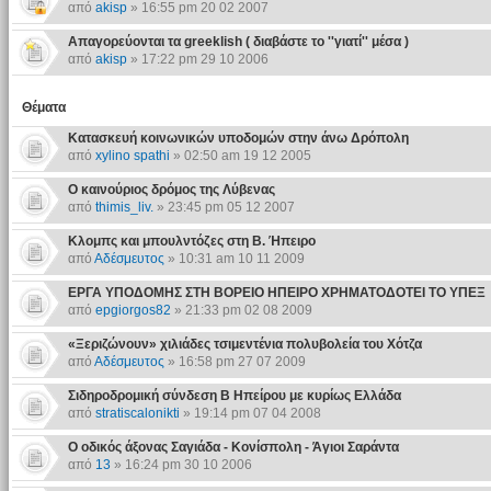
από
akisp
» 16:55 pm 20 02 2007
Απαγορεύονται τα greeklish ( διαβάστε το ''γιατί'' μέσα )
από
akisp
» 17:22 pm 29 10 2006
Θέματα
Κατασκευή κοινωνικών υποδομών στην άνω Δρόπολη
από
xylino spathi
» 02:50 am 19 12 2005
Ο καινούριος δρόμος της Λύβενας
από
thimis_liv.
» 23:45 pm 05 12 2007
Κλομπς και μπουλντόζες στη Β. Ήπειρο
από
Αδέσμευτος
» 10:31 am 10 11 2009
ΕΡΓΑ ΥΠΟΔΟΜΗΣ ΣΤΗ ΒΟΡΕΙΟ ΗΠΕΙΡΟ ΧΡΗΜΑΤΟΔΟΤΕΙ ΤΟ ΥΠΕΞ
από
epgiorgos82
» 21:33 pm 02 08 2009
«Ξεριζώνουν» χιλιάδες τσιμεντένια πολυβολεία του Χότζα
από
Αδέσμευτος
» 16:58 pm 27 07 2009
Σιδηροδρομική σύνδεση Β Ηπείρου με κυρίως Ελλάδα
από
stratiscalonikti
» 19:14 pm 07 04 2008
Ο οδικός άξονας Σαγιάδα - Κονίσπολη - Άγιοι Σαράντα
από
13
» 16:24 pm 30 10 2006