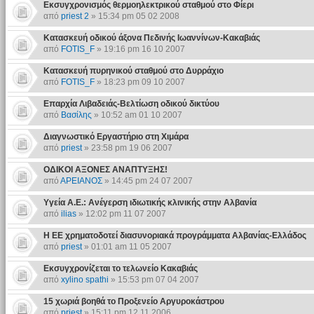
Εκσυγχρονισμός θερμοηλεκτρικού σταθμού στο Φίερι
από
priest 2
» 15:34 pm 05 02 2008
Κατασκευή οδικού άξονα Πεδινής Ιωαννίνων-Κακαβιάς
από
FOTIS_F
» 19:16 pm 16 10 2007
Κατασκευή πυρηνικού σταθμού στο Δυρράχιο
από
FOTIS_F
» 18:23 pm 09 10 2007
Επαρχία Λιβαδειάς-Βελτίωση οδικού δικτύου
από
Βασίλης
» 10:52 am 01 10 2007
Διαγνωστικό Εργαστήριο στη Χιμάρα
από
priest
» 23:58 pm 19 06 2007
OΔΙΚOΙ ΑΞOΝΕΣ ΑΝΑΠΤΥΞΗΣ!
από
ΑΡΕΙΑΝΟΣ
» 14:45 pm 24 07 2007
Υγεία Α.Ε.: Ανέγερση ιδιωτικής κλινικής στην Αλβανία
από
ilias
» 12:02 pm 11 07 2007
Η ΕΕ χρηματοδοτεί διασυνοριακά προγράμματα Αλβανίας-Ελλάδος
από
priest
» 01:01 am 11 05 2007
Εκσυγχρονίζεται το τελωνείο Κακαβιάς
από
xylino spathi
» 15:53 pm 07 04 2007
15 χωριά βοηθά το Προξενείο Αργυροκάστρου
από
priest
» 15:11 pm 12 11 2006