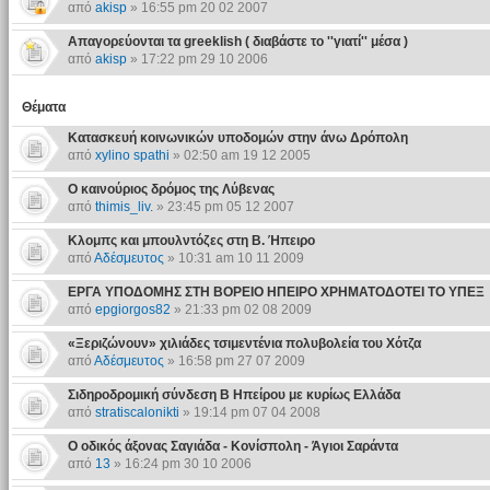
από
akisp
» 16:55 pm 20 02 2007
Απαγορεύονται τα greeklish ( διαβάστε το ''γιατί'' μέσα )
από
akisp
» 17:22 pm 29 10 2006
Θέματα
Κατασκευή κοινωνικών υποδομών στην άνω Δρόπολη
από
xylino spathi
» 02:50 am 19 12 2005
Ο καινούριος δρόμος της Λύβενας
από
thimis_liv.
» 23:45 pm 05 12 2007
Κλομπς και μπουλντόζες στη Β. Ήπειρο
από
Αδέσμευτος
» 10:31 am 10 11 2009
ΕΡΓΑ ΥΠΟΔΟΜΗΣ ΣΤΗ ΒΟΡΕΙΟ ΗΠΕΙΡΟ ΧΡΗΜΑΤΟΔΟΤΕΙ ΤΟ ΥΠΕΞ
από
epgiorgos82
» 21:33 pm 02 08 2009
«Ξεριζώνουν» χιλιάδες τσιμεντένια πολυβολεία του Χότζα
από
Αδέσμευτος
» 16:58 pm 27 07 2009
Σιδηροδρομική σύνδεση Β Ηπείρου με κυρίως Ελλάδα
από
stratiscalonikti
» 19:14 pm 07 04 2008
Ο οδικός άξονας Σαγιάδα - Κονίσπολη - Άγιοι Σαράντα
από
13
» 16:24 pm 30 10 2006