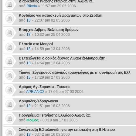
Διαδικασίες έναρξης εταιρίας στην Αλβανία...
από
Rikela
» 11:57 am 29 05 2006
Κονδύλιο για κατασκευή φραγμάτων στο Ζερβάτι
από
13
» 22:07 pm 02 05 2006
Επαρχια Διβρης-Βελτίωση δρόμων
από
13
» 10:32 am 25 04 2006
Πλατεία στο Μουρσί
από
13
» 14:59 pm 13 04 2006
Βελτειώνεται ο οδικός άξονας Λιβαδειά-Μαυρομάτη
από
13
» 14:54 pm 13 04 2006
Τίρανα: Σύγχρονος αξονικός τομογράφος με τη συνδρομή της Ελλ
από
13
» 17:29 pm 27 03 2006
Δρόμος Αγ. Σαράντα - Τσούκα
από
ΑΡΕΙΑΝΟΣ
» 17:06 pm 27 03 2006
Δρυμαδες-Υδραγωγειο
από
13
» 21:51 pm 18 03 2006
Προγράμμα Γειτνίασης Ελλάδας-Αλβανίας
από
Φοιβος
» 00:19 am 17 03 2006
Συνέντευξη Ε.Στυλιανίδη για την επίσκεψη στη Β.Ηπειρο
από
13
» 03:42 am 16 03 2006