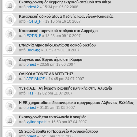
Εκσυγχρονισμός θερμοηλεκτρικού σταθμού στο Φίερι
από
priest 2
» 15:34 pm 05 02 2008
Κατασκευή οδικού άξονα Πεδινής Ιωαννίνων-Κακαβιάς
από
FOTIS_F
» 19:16 pm 16 10 2007
Κατασκευή πυρηνικού σταθμού στο Δυρράχιο
από
FOTIS_F
» 18:23 pm 09 10 2007
Επαρχία Λιβαδειάς-Βελτίωση οδικού δικτύου
από
Βασίλης
» 10:52 am 01 10 2007
Διαγνωστικό Εργαστήριο στη Χιμάρα
από
priest
» 23:58 pm 19 06 2007
OΔΙΚOΙ ΑΞOΝΕΣ ΑΝΑΠΤΥΞΗΣ!
από
ΑΡΕΙΑΝΟΣ
» 14:45 pm 24 07 2007
Υγεία Α.Ε.: Ανέγερση ιδιωτικής κλινικής στην Αλβανία
από
ilias
» 12:02 pm 11 07 2007
Η ΕΕ χρηματοδοτεί διασυνοριακά προγράμματα Αλβανίας-Ελλάδος
από
priest
» 01:01 am 11 05 2007
Εκσυγχρονίζεται το τελωνείο Κακαβιάς
από
xylino spathi
» 15:53 pm 07 04 2007
15 χωριά βοηθά το Προξενείο Αργυροκάστρου
από
priest
» 15:11 pm 12 11 2006