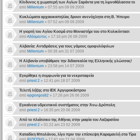
Κίνδυνος η χωματερή των Αγίων Σαράντα για τη λιμνοθάλασσα το
από
Millenium
» 07:55 am 09 09 2009
Κυκλώματα αρχαιοκαπηλίας δρουν ανενόχλητα στη Β. Ήπειρο
από
Millenium
» 07:52 am 09 09 2009
Η γιορτή του Αγίου Κοσμά στο Μοναστήρι του στο Κολικόντασι
από
Αδέσμευτος
» 17:16 pm 26 08 2009
Αλβανία: Αντιδράσεις για τους γάμους ομοφυλόφιλων
από
Millenium
» 00:38 am 31 07 2009
Η Αλβανία υποβάθμισε την διδασκαλία της Ελληνικής γλώσσας!
από
Millenium
» 23:58 pm 14 07 2009
Εγκρίθηκε η συμφωνία για τα νεκροταφεία
από
priest 2
» 12:41 pm 18 07 2009
Τελετή λήξης στο ΙΕΚ Αργυροκάστρου
από
epgiorgos82
» 17:26 pm 26 06 2009
Εγκαίνεια υδρευτικού συστήματος στην Άνω Δρόπολη
από
priest 2
» 16:35 pm 20 06 2009
Από το πλιάτσικο της Αθήνας στην μαφία του Λαζαρατίου
από
priest 2
» 01:22 am 23 02 2009
Καταδίκη Μπολάνου, λίγο πριν την επίσκεψη Καραμανλή στα Τίρα
από
RIZIOTHS
» 17:41 pm 21 04 2009