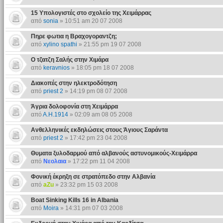
15 Υπολογιστές στο σχολείο της Χειμάρρας
από
sonia
» 10:51 am 20 07 2008
Πηρε φωτια η Βραχογοραντζη;
από
xylino spathi
» 21:55 pm 19 07 2008
Ο τζατζη Σαλής στην Χιμάρα
από
keravnios
» 18:05 pm 18 07 2008
Διακοπές στην ηλεκτροδότηση
από
priest 2
» 14:19 pm 08 07 2008
Άγρια δολοφονία στη Χειμάρρα
από
Α.Η.1914
» 02:09 am 08 05 2008
Ανθελληνικές εκδηλώσεις στους Άγιους Σαράντα
από
priest 2
» 17:42 pm 23 04 2008
Θυματα ξυλοδαρμού από αλβανούς αστυνομικούς-Χειμάρρα
από
Νεολαια
» 17:22 pm 11 04 2008
Φονική έκρηξη σε στρατόπεδο στην Αλβανία
από
aZu
» 23:32 pm 15 03 2008
Boat Sinking Kills 16 in Albania
από
Moira
» 14:31 pm 07 03 2008