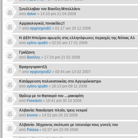
Συνέλλαβαν τον Βασίλη Μπολλάνο
από
deker
» 14:10 pm 21 04 2009
Αρχαιολογικές πινακίδες!!
από
epgiorgos82
» 01:17 am 29 12 2008
Η ΔΕΗ Ηπείρου αρωγός στις ελληνόφωνες περιοχές της Νότιας Αλ
από
xylino spathi
» 02:02 am 17 01 2009
Γριάζανη
από
Βασίλης
» 17:24 pm 21 02 2008
Βραχογοραντζή
από
epgiorgos82
» 00:44 am 14 02 2007
Κατάρρευση πολυκατοικίας στο Αργυρόκαστρο
από
xylino spathi
» 16:13 pm 09 11 2008
Θρίλερ με το θησαυρό του …μακαρίτη
από
Freedom
» 16:41 pm 30 10 2008
Αλβανία: Ναυάγησε πλοίο, τρεις νεκροί
από
knonis
» 14:52 pm 20 10 2008
Αλβανία- 36χρονος σκότωσε με τσεκούρι τους γονείς του
από
Palasa
» 01:07 am 25 09 2008