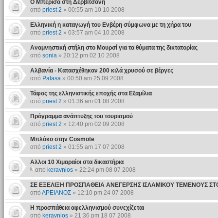
Ο Μπερίσα στη Δερβιτσάνη
από
priest 2
» 00:55 am 10 10 2008
Ελληνική η καταγωγή του Ενβέρη σύμφωνα με τη χήρα του
από
priest 2
» 03:57 am 04 10 2008
Αναμνηστική στήλη στο Μουρσί για τα θύματα της δικτατορίας
από
sonia
» 20:12 pm 02 10 2008
Αλβανία - Κατασχέθηκαν 200 κιλά χρυσού σε βέργες
από
Palasa
» 00:50 am 25 09 2008
Τάφος της ελληνιστικής εποχής στα Εξαμίλια
από
priest 2
» 01:36 am 01 08 2008
Πρόγραμμα ανάπτυξης του τουρισμού
από
priest 2
» 12:40 pm 02 09 2008
Μπλόκο στην Cosmote
από
priest 2
» 01:55 am 17 07 2008
Αλλοι 10 Χιμαραίοι στα δικαστήρια
από
keravnios
» 22:24 pm 08 07 2008
ΣΕ ΕΞΕΛΙΞΗ ΠΡΟΣΠΑΘΕΙΑ ΑΝΕΓΕΡΣΗΣ ΙΣΛΑΜΙΚΟΥ ΤΕΜΕΝΟΥΣ Σ
από
ΑΡΕΙΑΝΟΣ
» 12:10 pm 24 07 2008
Η προσπάθεια αφελληνισμού συνεχίζεται
από
keravnios
» 21:36 pm 18 07 2008