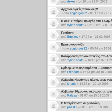
από
deker
» 14:10 pm 21 04 2009
Αρχαιολογικές πινακίδες!!
από
epgiorgos82
» 01:17 am 29 12
Η ΔΕΗ Ηπείρου αρωγός στις ελληνό
από
xylino spathi
» 02:02 am 17 01 2
Γριάζανη
από
Βασίλης
» 17:24 pm 21 02 2008
Βραχογοραντζή
από
epgiorgos82
» 00:44 am 14 02
Κατάρρευση πολυκατοικίας στο Αρ
από
xylino spathi
» 16:13 pm 09 11 2
Θρίλερ με το θησαυρό του …μακαρίτ
από
Freedom
» 16:41 pm 30 10 2008
Αλβανία: Ναυάγησε πλοίο, τρεις νεκ
από
knonis
» 14:52 pm 20 10 2008
Αλβανία- 36χρονος σκότωσε με τσεκ
από
Palasa
» 01:07 am 25 09 2008
Ο Μπερίσα στη Δερβιτσάνη
από
priest 2
» 00:55 am 10 10 2008