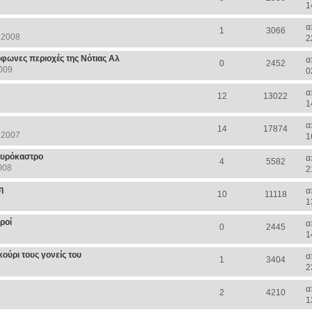
1
α
1
3066
 2008
2
φωνες περιοχές της Νότιας Αλ
α
0
2452
009
0
α
12
13022
1
α
14
17874
 2007
1
γυρόκαστρο
α
4
5582
008
2
η
α
10
11118
1
ροί
α
0
2445
1
ούρι τους γονείς του
α
1
3404
2
α
2
4210
1