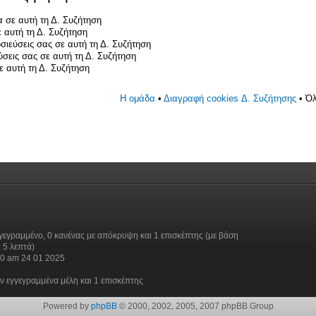
 σε αυτή τη Δ. Συζήτηση
 αυτή τη Δ. Συζήτηση
σιεύσεις σας σε αυτή τη Δ. Συζήτηση
ύσεις σας σε αυτή τη Δ. Συζήτηση
 αυτή τη Δ. Συζήτηση
Η ομάδα
•
Διαγραφή cookies Δ. Συζήτησης
• Όλ
γεγραμμένο, 0 κανένας με απόκρυψη και 1 επισκέπτης (με βάση
 5 λεπτά)
30 am 24 01 2025
ν εγγεγραμμένα μέλη και 1 επισκέπτης
Powered by
phpBB
© 2000, 2002, 2005, 2007 phpBB Group