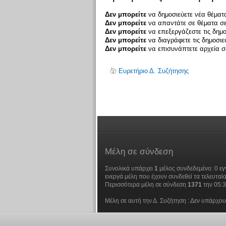
Δεν μπορείτε
να δημοσιεύετε νέα θέματα
Δεν μπορείτε
να απαντάτε σε θέματα σε
Δεν μπορείτε
να επεξεργάζεστε τις δημο
Δεν μπορείτε
να διαγράφετε τις δημοσιε
Δεν μπορείτε
να επισυνάπτετε αρχεία σε
Ευρετήριο Δ. Συζήτησης
Μέλη
σε σύνδεση
Συνολικά υπάρχει
1
μέλος συνδεδεμένο: 0 εγ
ενεργά μέλη που έχουν συνδεθεί τα τελευταία
Περισσότερα μέλη σε σύνδεση
1371
την 05:
Μέλη σε αυτή την Δ. Συζήτηση : Δεν υπάρχου