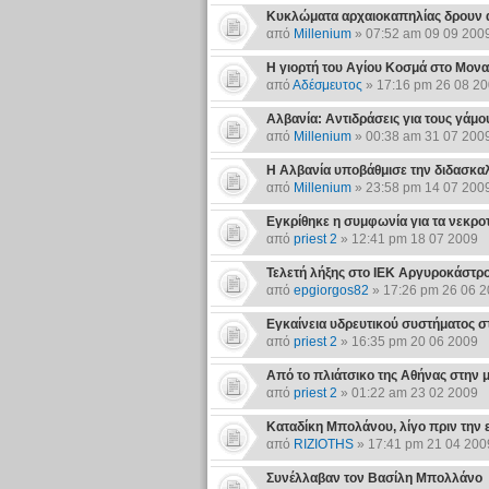
Κυκλώματα αρχαιοκαπηλίας δρουν 
από
Millenium
» 07:52 am 09 09 200
Η γιορτή του Αγίου Κοσμά στο Μονα
από
Αδέσμευτος
» 17:16 pm 26 08 2
Αλβανία: Αντιδράσεις για τους γά
από
Millenium
» 00:38 am 31 07 200
Η Αλβανία υποβάθμισε την διδασκα
από
Millenium
» 23:58 pm 14 07 200
Εγκρίθηκε η συμφωνία για τα νεκρο
από
priest 2
» 12:41 pm 18 07 2009
Τελετή λήξης στο ΙΕΚ Αργυροκάστρ
από
epgiorgos82
» 17:26 pm 26 06 
Εγκαίνεια υδρευτικού συστήματος 
από
priest 2
» 16:35 pm 20 06 2009
Από το πλιάτσικο της Αθήνας στην 
από
priest 2
» 01:22 am 23 02 2009
Καταδίκη Μπολάνου, λίγο πριν την
από
RIZIOTHS
» 17:41 pm 21 04 200
Συνέλλαβαν τον Βασίλη Μπολλάνο