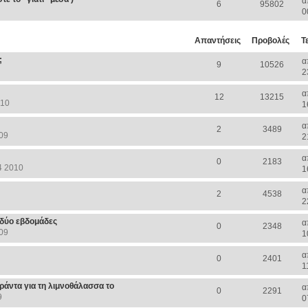
α
6
95802
0
Απαντήσεις
Προβολές
Τ
;
α
9
10526
2
α
12
13215
010
1
α
2
3489
09
2
α
0
2183
4 2010
1
α
2
4538
2
ς δύο εβδομάδες
α
0
2348
09
1
α
0
2401
1
άντα για τη λιμνοθάλασσα το
α
0
2291
9
0