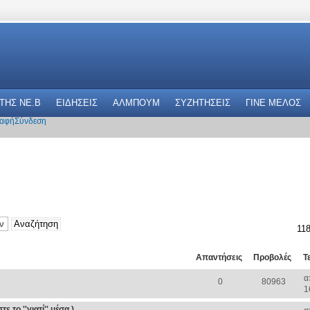
 THΣ NE.B
ΕΙΔΗΣΕΙΣ
ΑΛΜΠΟΥΜ
ΣΥΖΗΤΗΣΕΙΣ
ΓΙΝΕ ΜΕΛΟΣ
αφή
Σύνδεση
118
Απαντήσεις
Προβολές
Τ
α
0
80963
1
 το ''γιατί'' μέσα )