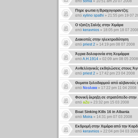
από
sonia
» 10:51 am 20 07 2008
Πηρε φωτια η Βραχογοραντζη;
από
xylino spathi
» 21:55 pm 19 07 2
Ο τζατζη Σαλής στην Χιμάρα
από
keravnios
» 18:05 pm 18 07 200
Διακοπές στην ηλεκτροδότηση
από
priest 2
» 14:19 pm 08 07 2008
Άγρια δολοφονία στη Χειμάρρα
από
Α.Η.1914
» 02:09 am 08 05 2008
Ανθελληνικές εκδηλώσεις στους Άγ
από
priest 2
» 17:42 pm 23 04 2008
Θυματα ξυλοδαρμού από αλβανούς 
από
Νεολαια
» 17:22 pm 11 04 2008
Φονική έκρηξη σε στρατόπεδο στην
από
aZu
» 23:32 pm 15 03 2008
Boat Sinking Kills 16 in Albania
από
Moira
» 14:31 pm 07 03 2008
Εκδρομή στην Χιμάρα από την Καρδ
από
keravnios
» 22:04 pm 04 03 200