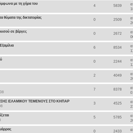
ύμφωνα με τη χήρα του
α
4
5839
1
α θύματα της δικτατορίας
α
0
2509
2
ρυσού σε βέργες
α
0
2672
0
Εξαμίλια
α
6
8534
1
ού
α
0
2244
1
α
2
4049
2
α
7
8378
008
0
ΣΗΣ ΙΣΛΑΜΙΚΟΥ ΤΕΜΕΝΟΥΣ ΣΤΟ ΚΗΠΑΡ
α
3
4525
08
2
ζεται
α
5
5785
8
2
ιμάρρας
α
0
2433