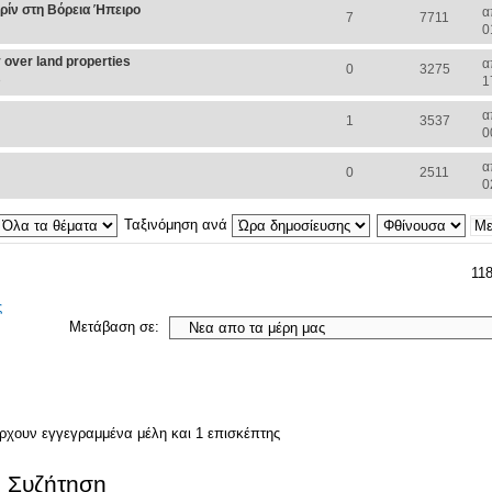
ιρίν στη Βόρεια Ήπειρο
α
7
7711
0
over land properties
α
0
3275
8
1
α
1
3537
0
α
0
2511
0
Ταξινόμηση ανά
118
ς
Μετάβαση σε:
άρχουν εγγεγραμμένα μέλη και 1 επισκέπτης
. Συζήτηση