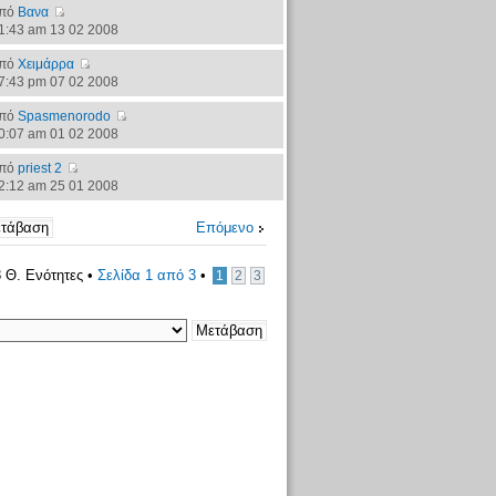
πό
Βανα
1:43 am 13 02 2008
πό
Χειμάρρα
7:43 pm 07 02 2008
πό
Spasmenorodo
0:07 am 01 02 2008
πό
priest 2
2:12 am 25 01 2008
Επόμενο
 Θ. Ενότητες •
Σελίδα
1
από
3
•
1
2
3