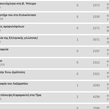
ανενόχλητα στη Β. Ήπειρο
α
0
2372
9
0
στήρι του στο Κολικόντασι
α
0
2335
009
1
μους ομοφυλόφιλων
α
0
2271
9
0
λία της Ελληνικής γλώσσας!
α
1
3071
9
2
ταφεία
α
0
2197
1
ου
α
0
2312
2009
1
στην Άνω Δρόπολη
α
0
2321
1
μαφία του Λαζαρατίου
α
1
3293
1
 επίσκεψη Καραμανλή στα Τίρα
α
2
4256
9
2
α
0
2586