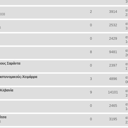
1
α
2
3914
008
2
α
0
2532
8
1
α
0
2429
1
α
8
9481
2
ιους Σαράντα
α
0
2397
1
αστυνομικούς-Χειμάρρα
α
3
4896
0
 Αλβανία
α
9
14101
1
α
0
2465
1
ίτσα
α
0
3195
8
2