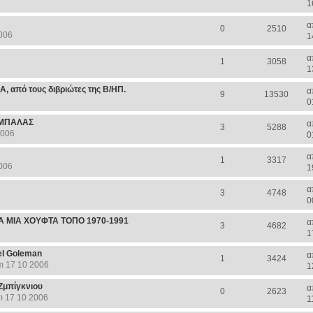
1
α
0
2510
006
1
α
1
3058
1
από τους διβριώτες της Β/ΗΠ.
α
9
13530
0
ΡΜΠΑΛΑΣ
α
3
5288
2006
0
α
1
3317
006
1
α
3
4748
0
Α ΜΙΑ ΧΟΥΦΤΑ ΤΟΠΟ 1970-1991
α
3
4682
1
el Goleman
α
1
3424
m 17 10 2006
1
Ζμπίγκνιου
α
0
2623
m 17 10 2006
1