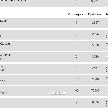
α
6
95812
0
Απαντήσεις
Προβολές
Τ
ΤΙΩΣΗ
α
0
2337
1
α
0
2306
009
2
 Κωτσια
α
3
5318
1
Αλβανία
α
1
3220
009
1
σσα
α
0
2654
2008
2
α
0
2546
2008
1
α
60
70901
 2007
1
1
2
3
4
α
7
8085
2