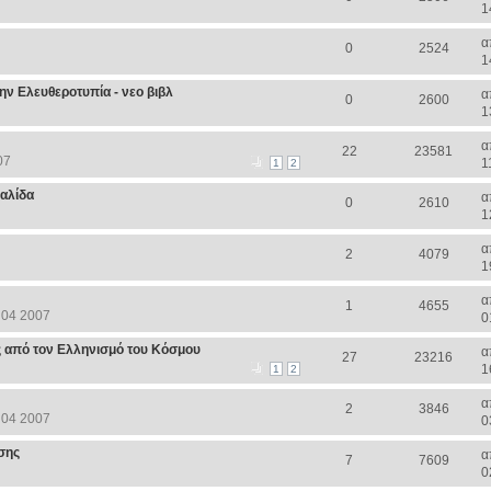
1
α
0
2524
1
ην Ελευθεροτυπία - νεο βιβλ
α
0
2600
1
α
22
23581
07
1
1
2
αλίδα
α
0
2610
1
α
2
4079
1
α
1
4655
 04 2007
0
από τον Ελληνισμό του Κόσμου
α
27
23216
1
1
2
α
2
3846
 04 2007
0
σης
α
7
7609
0