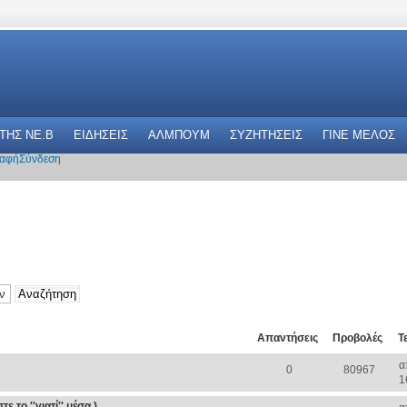
 THΣ NE.B
ΕΙΔΗΣΕΙΣ
ΑΛΜΠΟΥΜ
ΣΥΖΗΤΗΣΕΙΣ
ΓΙΝΕ ΜΕΛΟΣ
αφή
Σύνδεση
Απαντήσεις
Προβολές
Τ
α
0
80967
1
 το ''γιατί'' μέσα )