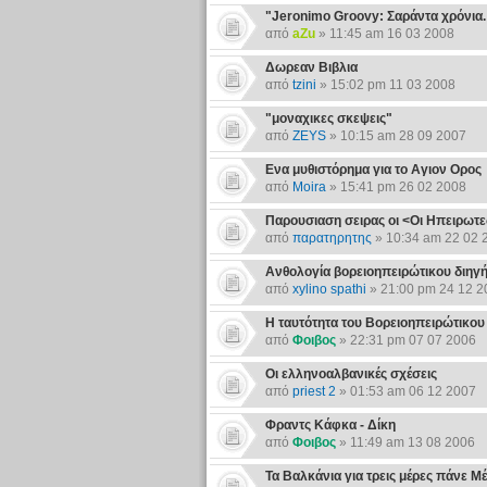
"Jeronimo Groovy: Σαράντα χρόνια. 
από
aZu
» 11:45 am 16 03 2008
Δωρεαν Βιβλια
από
tzini
» 15:02 pm 11 03 2008
"μοναχικες σκεψεις"
από
ZEYS
» 10:15 am 28 09 2007
Ενα μυθιστόρημα για το Αγιον Ορος
από
Moira
» 15:41 pm 26 02 2008
Παρουσιαση σειρας οι <Οι Ηπειρωτε
από
παρατηρητης
» 10:34 am 22 02 
Ανθολογία βορειοηπειρώτικου διηγ
από
xylino spathi
» 21:00 pm 24 12 2
Η ταυτότητα του Βορειοηπειρώτικου
από
Φοιβος
» 22:31 pm 07 07 2006
Οι ελληνοαλβανικές σχέσεις
από
priest 2
» 01:53 am 06 12 2007
Φραντς Κάφκα - Δίκη
από
Φοιβος
» 11:49 am 13 08 2006
Τα Βαλκάνια για τρεις μέρες πάνε Μ