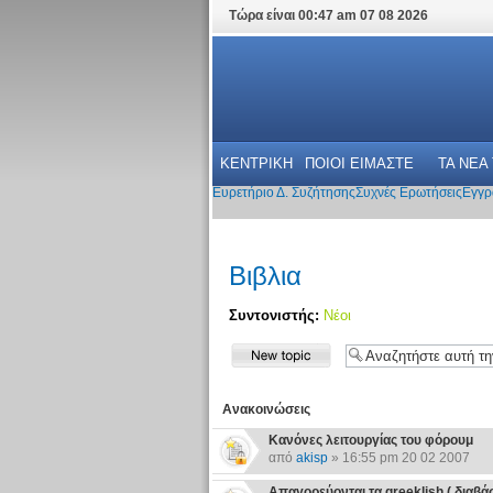
Τώρα είναι 00:47 am 07 08 2026
ΚΕΝΤΡΙΚΗ
ΠΟΙΟΙ ΕΙΜΑΣΤΕ
ΤΑ ΝΕΑ
Ευρετήριο Δ. Συζήτησης
Συχνές Ερωτήσεις
Εγγρ
Βιβλια
Συντονιστής:
Νέοι
Ανακοινώσεις
Κανόνες λειτουργίας του φόρουμ
από
akisp
» 16:55 pm 20 02 2007
Απαγορεύονται τα greeklish ( διαβάστε