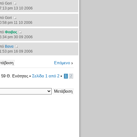
πό Gori
7:13 pm 13 10 2006
πό Gori
0:58 pm 11 10 2006
πό
Φοιβος
6:34 pm 30 09 2006
πό
Βανα
1:53 pm 16 09 2006
Επόμενο
59 Θ. Ενότητες •
Σελίδα
1
από
2
•
1
2