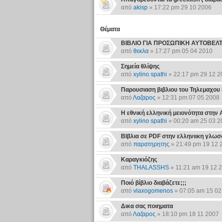
από
akisp
» 17:22 pm 29 10 2006
Θέματα
ΒΙΒΛΙΟ ΓΙΑ ΠΡΟΣΩΠΙΚΗ ΑΥΤΟΒΕΛ
από
θεκλα
» 17:27 pm 05 04 2010
Σημεία θλίψης
από
xylino spathi
» 22:17 pm 29 12 2
Παρουσιαση βιβλιου του Τηλεμαχου
από
Λαζαρος
» 12:31 pm 07 05 2008
Η εθνική ελληνική μειονότητα στην 
από
xylino spathi
» 00:20 am 25 03 2
ΒΙβλια σε PDF στην ελληνιικη γλω
από
παρατηρητης
» 21:49 pm 19 12 
Καραγκιόζης
από
THALASSHS
» 11:21 am 19 12 
Ποιό βίβλιο διαβάζετε;;;
από
vlaxogomenos
» 07:05 am 15 02
Δικα σας ποιηματα
από
Λαζαρος
» 18:10 pm 18 11 2007