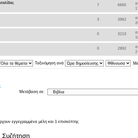
τσαλίδας
α
7
6665
1
α
3
3962
2
α
0
3210
1
α
0
2892
2
Ταξινόμηση ανά
ς
Μετάβαση σε:
άρχουν εγγεγραμμένα μέλη και 1 επισκέπτης
. Συζήτηση