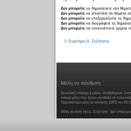
Δεν μπορείτε
να δημοσιεύετε νέα θέματα
Δεν μπορείτε
να απαντάτε σε θέματα σε
Δεν μπορείτε
να επεξεργάζεστε τις δημο
Δεν μπορείτε
να διαγράφετε τις δημοσιε
Δεν μπορείτε
να επισυνάπτετε αρχεία σε
Ευρετήριο Δ. Συζήτησης
Μέλη
σε σύνδεση
Συνολικά υπάρχει
1
μέλος συνδεδεμένο: 0 εγ
ενεργά μέλη που έχουν συνδεθεί τα τελευταία
Περισσότερα μέλη σε σύνδεση
1371
την 05:
Μέλη σε αυτή την Δ. Συζήτηση : Δεν υπάρχου