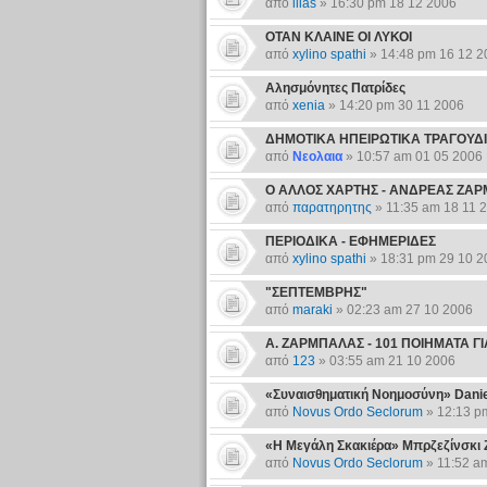
από
ilias
» 16:30 pm 18 12 2006
ΟΤΑΝ ΚΛΑΙΝΕ ΟΙ ΛΥΚΟΙ
από
xylino spathi
» 14:48 pm 16 12 2
Αλησμόνητες Πατρίδες
από
xenia
» 14:20 pm 30 11 2006
ΔΗΜΟΤΙΚΑ ΗΠΕΙΡΩΤΙΚΑ ΤΡΑΓΟΥΔΙΑ, 
από
Νεολαια
» 10:57 am 01 05 2006
Ο ΑΛΛΟΣ ΧΑΡΤΗΣ - ΑΝΔΡΕΑΣ ΖΑ
από
παρατηρητης
» 11:35 am 18 11 
ΠΕΡΙΟΔΙΚΑ - ΕΦΗΜΕΡΙΔΕΣ
από
xylino spathi
» 18:31 pm 29 10 2
"ΣΕΠΤΕΜΒΡΗΣ"
από
maraki
» 02:23 am 27 10 2006
Α. ΖΑΡΜΠΑΛΑΣ - 101 ΠΟΙΗΜΑΤΑ ΓΙ
από
123
» 03:55 am 21 10 2006
«Συναισθηματική Νοημοσύνη» Dani
από
Novus Ordo Seclorum
» 12:13 p
«Η Μεγάλη Σκακιέρα» Μπρζεζίνσκι 
από
Novus Ordo Seclorum
» 11:52 a