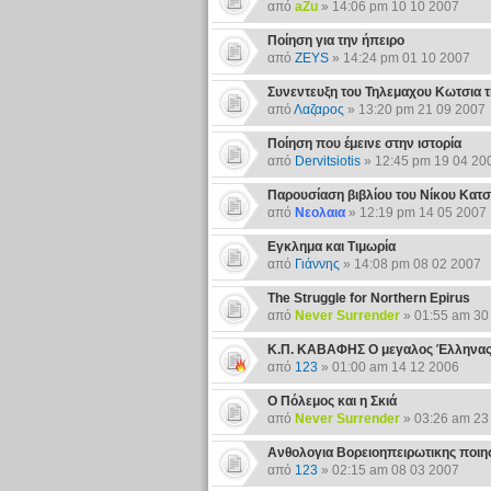
από
aZu
» 14:06 pm 10 10 2007
Ποίηση για την ήπειρο
από
ZEYS
» 14:24 pm 01 10 2007
Συνεντευξη του Τηλεμαχου Κωτσια τ
από
Λαζαρος
» 13:20 pm 21 09 2007
Ποίηση που έμεινε στην ιστορία
από
Dervitsiotis
» 12:45 pm 19 04 20
Παρουσίαση βιβλίου του Νίκου Κατσ
από
Νεολαια
» 12:19 pm 14 05 2007
Εγκλημα και Τιμωρία
από
Γιάννης
» 14:08 pm 08 02 2007
The Struggle for Northern Epirus
από
Never Surrender
» 01:55 am 30
Κ.Π. ΚΑΒΑΦΗΣ Ο μεγαλος Έλληνας 
από
123
» 01:00 am 14 12 2006
Ο Πόλεμος και η Σκιά
από
Never Surrender
» 03:26 am 23
Ανθολογια Βορειοηπειρωτικης ποιη
από
123
» 02:15 am 08 03 2007