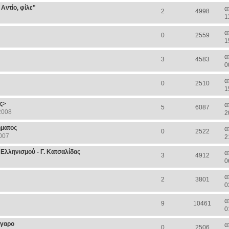
Αντίο, φίλε"
α
2
4998
1
α
0
2559
1
α
3
4583
0
α
0
2510
1
ς>
α
5
6087
2008
2
ήματος
α
0
2522
007
2
 Ελληνισμού - Γ. Κατσαλίδας
α
3
4912
0
α
2
3801
0
α
9
10461
0
έγαρο
α
0
2506