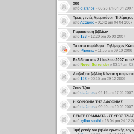
300
από
diafanos
» 00:26 am 04 04 2007
Τρεις γενιές Αμερικάνοι - Τηλέμαχο
από
Λαζαρος
» 01:42 am 04 04 2007
Παρουσιαση βιβλίων
από
123
» 12:20 pm 05 03 2007
Τα επτά παράθυρα - Τηλέμαχος Κώτσ
από
Phoenix
» 11:55 am 09 10 2006
Eκδίδεται στις 21 Ιουλίου 2007 το τε
από
Never Surrender
» 03:17 am 02
Διαβαζετε βιβλία; Κάνετε ή παίρνετε
από
123
» 00:15 am 29 12 2006
Σουν Τζου
από
diafanos
» 02:16 am 27 01 2007
Η ΚΟΙΝΩΝΙΑ ΤΗΣ ΑΦΘΟΝΙΑΣ
από
diafanos
» 00:40 am 20 01 2007
ΠΕΝΤΕ ΓΡΑΜΜΑΤΑ - ΣΠΥΡΟΣ ΤΖΙΑΣ
από
xylino spathi
» 18:04 pm 24 12 2
Τιμή ρεκόρ για βιβλία ερωτικής λογο