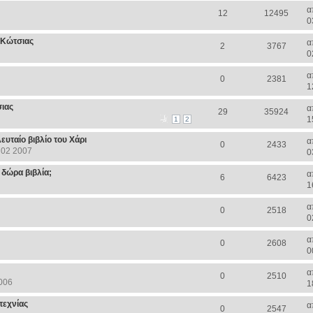
α
12
12495
0
ς Κώτσιας
α
2
3767
0
α
0
2381
1
ιας
α
29
35924
1
1
2
λευταίο βιβλίο του Χάρι
α
0
2433
 02 2007
0
 δώρα βιβλία;
α
6
6423
1
α
0
2518
0
α
0
2608
0
α
0
2510
006
1
τεχνίας
α
0
2547