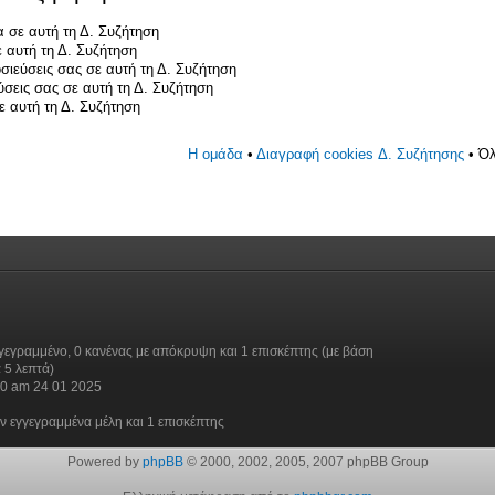
 σε αυτή τη Δ. Συζήτηση
 αυτή τη Δ. Συζήτηση
σιεύσεις σας σε αυτή τη Δ. Συζήτηση
ύσεις σας σε αυτή τη Δ. Συζήτηση
 αυτή τη Δ. Συζήτηση
Η ομάδα
•
Διαγραφή cookies Δ. Συζήτησης
• Όλ
γεγραμμένο, 0 κανένας με απόκρυψη και 1 επισκέπτης (με βάση
 5 λεπτά)
30 am 24 01 2025
ν εγγεγραμμένα μέλη και 1 επισκέπτης
Powered by
phpBB
© 2000, 2002, 2005, 2007 phpBB Group