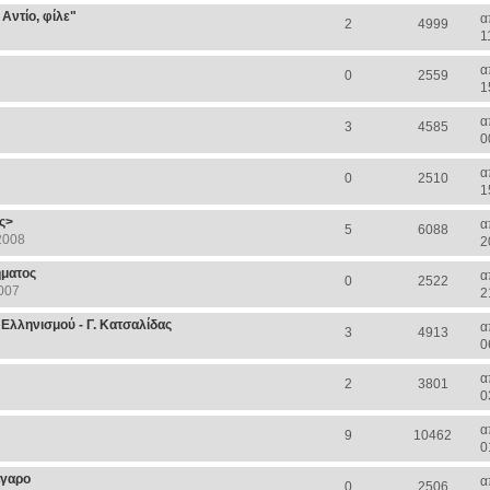
Αντίο, φίλε"
α
2
4999
1
α
0
2559
1
α
3
4585
0
α
0
2510
1
ς>
α
5
6088
2008
2
ήματος
α
0
2522
007
2
 Ελληνισμού - Γ. Κατσαλίδας
α
3
4913
0
α
2
3801
0
α
9
10462
0
έγαρο
α
0
2506