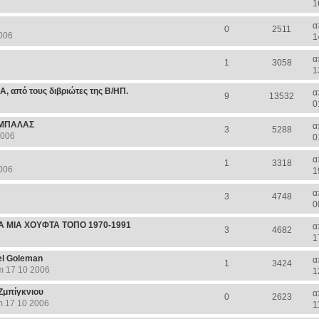
1
α
0
2511
006
1
α
1
3058
1
από τους διβριώτες της Β/ΗΠ.
α
9
13532
0
ΡΜΠΑΛΑΣ
α
3
5288
2006
0
α
1
3318
006
1
α
3
4748
0
Α ΜΙΑ ΧΟΥΦΤΑ ΤΟΠΟ 1970-1991
α
3
4682
1
el Goleman
α
1
3424
m 17 10 2006
1
Ζμπίγκνιου
α
0
2623
m 17 10 2006
1