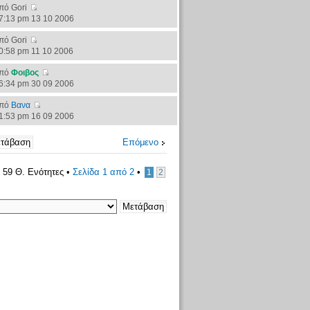
πό Gori
7:13 pm 13 10 2006
πό Gori
0:58 pm 11 10 2006
πό
Φοιβος
6:34 pm 30 09 2006
πό
Βανα
1:53 pm 16 09 2006
Επόμενο
59 Θ. Ενότητες •
Σελίδα
1
από
2
•
1
2