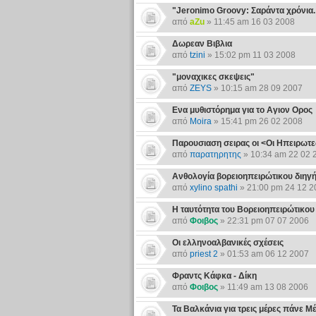
"Jeronimo Groovy: Σαράντα χρόνια. 
από
aZu
» 11:45 am 16 03 2008
Δωρεαν Βιβλια
από
tzini
» 15:02 pm 11 03 2008
"μοναχικες σκεψεις"
από
ZEYS
» 10:15 am 28 09 2007
Ενα μυθιστόρημα για το Αγιον Ορος
από
Moira
» 15:41 pm 26 02 2008
Παρουσιαση σειρας οι <Οι Ηπειρωτε
από
παρατηρητης
» 10:34 am 22 02 
Ανθολογία βορειοηπειρώτικου διηγ
από
xylino spathi
» 21:00 pm 24 12 2
Η ταυτότητα του Βορειοηπειρώτικου
από
Φοιβος
» 22:31 pm 07 07 2006
Οι ελληνοαλβανικές σχέσεις
από
priest 2
» 01:53 am 06 12 2007
Φραντς Κάφκα - Δίκη
από
Φοιβος
» 11:49 am 13 08 2006
Τα Βαλκάνια για τρεις μέρες πάνε Μ