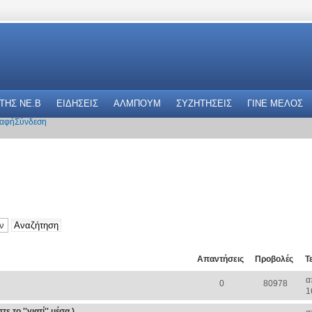
 THΣ NE.B
ΕΙΔΗΣΕΙΣ
ΑΛΜΠΟΥΜ
ΣΥΖΗΤΗΣΕΙΣ
ΓΙΝΕ ΜΕΛΟΣ
αφή
Σύνδεση
Απαντήσεις
Προβολές
Τ
α
0
80978
1
 το ''γιατί'' μέσα )