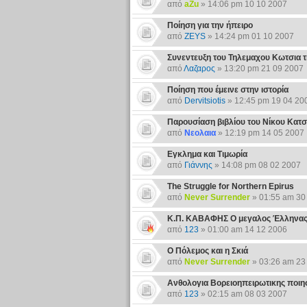
από
aZu
» 14:06 pm 10 10 2007
Ποίηση για την ήπειρο
από
ZEYS
» 14:24 pm 01 10 2007
Συνεντευξη του Τηλεμαχου Κωτσια τ
από
Λαζαρος
» 13:20 pm 21 09 2007
Ποίηση που έμεινε στην ιστορία
από
Dervitsiotis
» 12:45 pm 19 04 20
Παρουσίαση βιβλίου του Νίκου Κατσ
από
Νεολαια
» 12:19 pm 14 05 2007
Εγκλημα και Τιμωρία
από
Γιάννης
» 14:08 pm 08 02 2007
The Struggle for Northern Epirus
από
Never Surrender
» 01:55 am 30
Κ.Π. ΚΑΒΑΦΗΣ Ο μεγαλος Έλληνας 
από
123
» 01:00 am 14 12 2006
Ο Πόλεμος και η Σκιά
από
Never Surrender
» 03:26 am 23
Ανθολογια Βορειοηπειρωτικης ποιη
από
123
» 02:15 am 08 03 2007