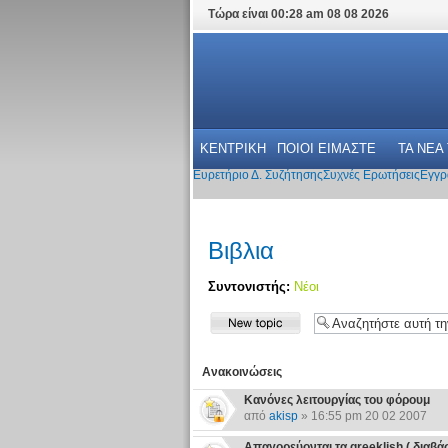
Τώρα είναι 00:28 am 08 08 2026
ΚΕΝΤΡΙΚΗ
ΠΟΙΟΙ ΕΙΜΑΣΤΕ
ΤΑ ΝΕΑ
Ευρετήριο Δ. Συζήτησης
Συχνές Ερωτήσεις
Εγγρ
Βιβλια
Συντονιστής:
Νέοι
Ανακοινώσεις
Κανόνες λειτουργίας του φόρουμ
από
akisp
» 16:55 pm 20 02 2007
Απαγορεύονται τα greeklish ( διαβάστε