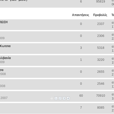
α
6
95819
0
Απαντήσεις
Προβολές
Τ
ΤΙΩΣΗ
α
0
2337
1
α
0
2306
009
2
 Κωτσια
α
3
5318
1
Αλβανία
α
1
3220
009
1
σσα
α
0
2655
2008
2
α
0
2546
2008
1
α
60
70910
 2007
1
1
2
3
4
α
7
8085
2