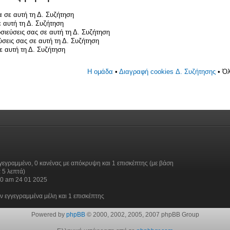
 σε αυτή τη Δ. Συζήτηση
 αυτή τη Δ. Συζήτηση
σιεύσεις σας σε αυτή τη Δ. Συζήτηση
ύσεις σας σε αυτή τη Δ. Συζήτηση
 αυτή τη Δ. Συζήτηση
Η ομάδα
•
Διαγραφή cookies Δ. Συζήτησης
• Όλ
γεγραμμένο, 0 κανένας με απόκρυψη και 1 επισκέπτης (με βάση
 5 λεπτά)
30 am 24 01 2025
ν εγγεγραμμένα μέλη και 1 επισκέπτης
Powered by
phpBB
© 2000, 2002, 2005, 2007 phpBB Group