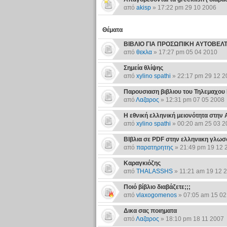
από
akisp
» 17:22 pm 29 10 2006
Θέματα
ΒΙΒΛΙΟ ΓΙΑ ΠΡΟΣΩΠΙΚΗ ΑΥΤΟΒΕΛ
από
θεκλα
» 17:27 pm 05 04 2010
Σημεία θλίψης
από
xylino spathi
» 22:17 pm 29 12 2
Παρουσιαση βιβλιου του Τηλεμαχου
από
Λαζαρος
» 12:31 pm 07 05 2008
Η εθνική ελληνική μειονότητα στην 
από
xylino spathi
» 00:20 am 25 03 2
ΒΙβλια σε PDF στην ελληνιικη γλω
από
παρατηρητης
» 21:49 pm 19 12 
Καραγκιόζης
από
THALASSHS
» 11:21 am 19 12 
Ποιό βίβλιο διαβάζετε;;;
από
vlaxogomenos
» 07:05 am 15 02
Δικα σας ποιηματα
από
Λαζαρος
» 18:10 pm 18 11 2007