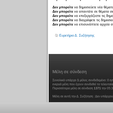
Δεν μπορείτε
να δημοσιεύετε νέα θέματα
Δεν μπορείτε
να απαντάτε σε θέματα σε
Δεν μπορείτε
να επεξεργάζεστε τις δημο
Δεν μπορείτε
να διαγράφετε τις δημοσιε
Δεν μπορείτε
να επισυνάπτετε αρχεία σε
Ευρετήριο Δ. Συζήτησης
Μέλη
σε σύνδεση
Συνολικά υπάρχει
1
μέλος συνδεδεμένο: 0 εγ
ενεργά μέλη που έχουν συνδεθεί τα τελευταία
Περισσότερα μέλη σε σύνδεση
1371
την 05:
Μέλη σε αυτή την Δ. Συζήτηση : Δεν υπάρχου