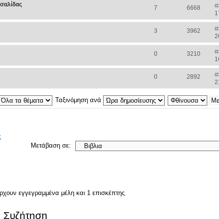
τσαλίδας
α
7
6668
1
α
3
3962
2
α
0
3210
1
α
0
2892
2
Ταξινόμηση ανά
ς
Μετάβαση σε:
άρχουν εγγεγραμμένα μέλη και 1 επισκέπτης
. Συζήτηση