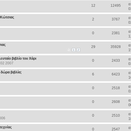
α
12
12495
0
ς Κώτσιας
α
2
3767
0
α
0
2381
1
ιας
α
29
35928
1
1
2
λευταίο βιβλίο του Χάρι
α
0
2433
 02 2007
0
 δώρα βιβλία;
α
6
6423
1
α
0
2518
0
α
0
2608
0
α
0
2510
006
1
τεχνίας
α
0
2547