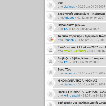
300
από
diafanos
» 00:26 am 04 04 2007
Τρεις γενιές Αμερικάνοι - Τηλέμαχο
από
Λαζαρος
» 01:42 am 04 04 2007
Παρουσιαση βιβλίων
από
123
» 12:20 pm 05 03 2007
Τα επτά παράθυρα - Τηλέμαχος Κώτσ
από
Phoenix
» 11:55 am 09 10 2006
Eκδίδεται στις 21 Ιουλίου 2007 το τε
από
Never Surrender
» 03:17 am 02
Διαβαζετε βιβλία; Κάνετε ή παίρνετε
από
123
» 00:15 am 29 12 2006
Σουν Τζου
από
diafanos
» 02:16 am 27 01 2007
Η ΚΟΙΝΩΝΙΑ ΤΗΣ ΑΦΘΟΝΙΑΣ
από
diafanos
» 00:40 am 20 01 2007
ΠΕΝΤΕ ΓΡΑΜΜΑΤΑ - ΣΠΥΡΟΣ ΤΖΙΑΣ
από
xylino spathi
» 18:04 pm 24 12 2
Τιμή ρεκόρ για βιβλία ερωτικής λογο