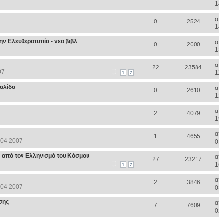
1
α
0
2524
1
ην Ελευθεροτυπία - νεο βιβλ
α
0
2600
1
α
22
23584
07
1
1
2
αλίδα
α
0
2610
1
α
2
4079
1
α
1
4655
 04 2007
0
από τον Ελληνισμό του Κόσμου
α
27
23217
1
1
2
α
2
3846
 04 2007
0
σης
α
7
7609
0