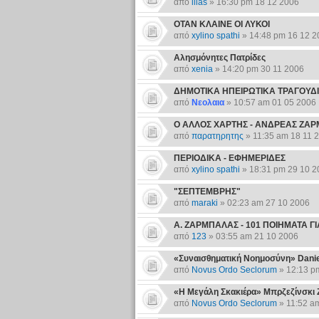
από
ilias
» 16:30 pm 18 12 2006
ΟΤΑΝ ΚΛΑΙΝΕ ΟΙ ΛΥΚΟΙ
από
xylino spathi
» 14:48 pm 16 12 2
Αλησμόνητες Πατρίδες
από
xenia
» 14:20 pm 30 11 2006
ΔΗΜΟΤΙΚΑ ΗΠΕΙΡΩΤΙΚΑ ΤΡΑΓΟΥΔΙΑ, 
από
Νεολαια
» 10:57 am 01 05 2006
Ο ΑΛΛΟΣ ΧΑΡΤΗΣ - ΑΝΔΡΕΑΣ ΖΑ
από
παρατηρητης
» 11:35 am 18 11 
ΠΕΡΙΟΔΙΚΑ - ΕΦΗΜΕΡΙΔΕΣ
από
xylino spathi
» 18:31 pm 29 10 2
"ΣΕΠΤΕΜΒΡΗΣ"
από
maraki
» 02:23 am 27 10 2006
Α. ΖΑΡΜΠΑΛΑΣ - 101 ΠΟΙΗΜΑΤΑ ΓΙ
από
123
» 03:55 am 21 10 2006
«Συναισθηματική Νοημοσύνη» Dani
από
Novus Ordo Seclorum
» 12:13 p
«Η Μεγάλη Σκακιέρα» Μπρζεζίνσκι 
από
Novus Ordo Seclorum
» 11:52 a