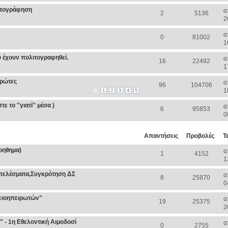
λιτογράφηση
α
2
5136
2
α
0
81002
1
υ έχουν πολιτογραφηθεί.
α
16
22492
1
ιρώτες
α
96
104706
1
1
2
3
4
5
 το ''γιατί'' μέσα )
α
6
95853
0
Απαντήσεις
Προβολές
Τ
βοηθημα)
α
1
4152
1
οτελέσματα,Συγκρότηση ΔΣ
α
8
25870
0
ειοηπειρωτών"
α
19
25375
2
 - 1η Εθελοντική Αιμοδοσί
α
0
2755