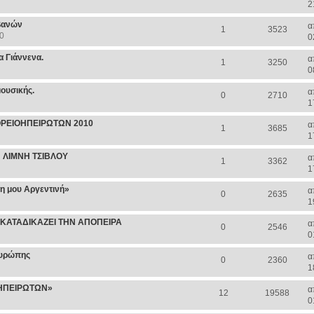
2
βανών
α
1
3523
0
0
α Γιάννενα.
α
1
3250
0
ουσικής.
α
0
2710
1
ΟΡΕΙΟΗΠΕΙΡΩΤΩΝ 2010
α
1
3685
1
 ΛΙΜΝΗ ΤΣΙΒΛΟΥ
α
1
3362
1
η μου Αργεντινή»
α
0
2635
1
ΚΑΤΑΔΙΚΑΖΕΙ ΤΗΝ ΑΠΟΠΕΙΡΑ
α
0
2546
0
Ευρώπης
α
0
2360
1
ΟΗΠΕΙΡΩΤΩΝ»
α
12
19588
0