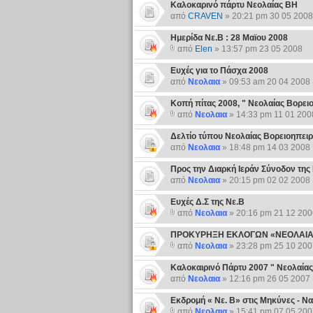
Καλοκαρινό πάρτυ Νεολαίας ΒΗ
από
CRAVEN
» 20:21 pm 30 05 2008
Ημερίδα Νε.Β : 28 Μαϊου 2008
από
Elen
» 13:57 pm 23 05 2008
Ευχές για το Πάσχα 2008
από
Νεολαια
» 09:53 am 20 04 2008
Κοπή πίτας 2008, " Νεολαίας Βορε
από
Νεολαια
» 14:33 pm 11 01 200
Δελτίο τύπου Νεολαίας Βορειοηπειρ
από
Νεολαια
» 18:48 pm 14 03 2008
Προς την Διαρκή Ιεράν Σύνοδον της 
από
Νεολαια
» 20:15 pm 02 02 2008
Ευχές Δ.Σ της Νε.Β
από
Νεολαια
» 20:16 pm 21 12 200
ΠΡΟΚΥΡΗΞΗ ΕΚΛΟΓΩΝ «ΝΕΟΛΑΙΑ
από
Νεολαια
» 23:28 pm 25 10 200
Καλοκαιρινό Πάρτυ 2007 " Νεολαία
από
Νεολαια
» 12:16 pm 26 05 2007
Εκδρομή « Νε. Β» στις Μηκύνες - Ν
από
Νεολαια
» 15:41 pm 07 05 200