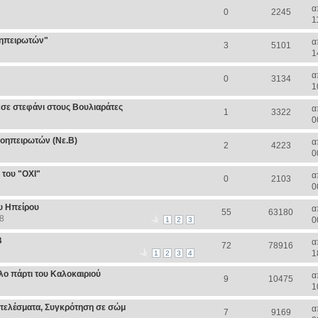
α
0
2245
1
οηπειρωτών"
α
3
5101
1
α
0
3134
1
σε στεφάνι στους Βουλιαράτες
α
1
3322
0
οηπειρωτών (Νε.Β)
α
2
4223
0
 του "ΟΧΙ"
α
0
2103
0
υ Ηπείρου
α
55
63180
8
0
1
2
3
Β
α
72
78916
1
1
2
3
4
ο πάρτι του Καλοκαιριού
α
9
10475
1
τελέσματα, Συγκρότηση σε σώμ
α
7
9169