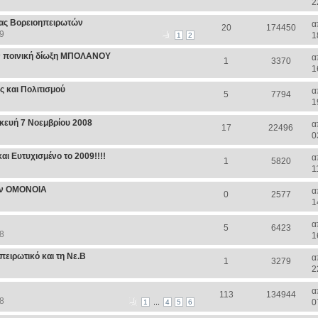
2
ίας Βορειοηπειρωτών
α
20
174450
9
1
1
2
ην ποινική δίωξη ΜΠΟΛΑΝΟΥ
α
1
3370
1
 και Πολιτισμού
α
5
7794
1
κευή 7 Νοεμβρίου 2008
α
17
22496
0
ι Ευτυχισμένο το 2009!!!!
α
1
5820
1
ην ΟΜΟΝΟΙΑ
α
0
2577
1
α
5
6423
8
1
πειρωτικό και τη Νε.Β
α
1
3279
2
α
113
134944
8
...
0
1
4
5
6