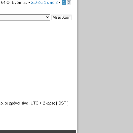
64 Θ. Ενότητες •
Σελίδα
1
από
2
•
1
2
οι οι χρόνοι είναι UTC + 2 ώρες [
DST
]