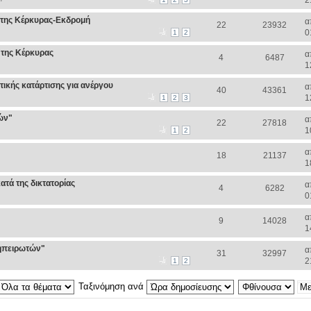
2
της Κέρκυρας-Εκδρομή
α
22
23932
0
1
2
της Κέρκυρας
α
4
6487
1
ικής κατάρτισης για ανέργου
α
40
43361
1
1
2
3
ών"
α
22
27818
1
1
2
α
18
21137
1
ατά της δικτατορίας
α
4
6282
0
α
9
14028
1
οηπειρωτών"
α
31
32997
2
1
2
Ταξινόμηση ανά