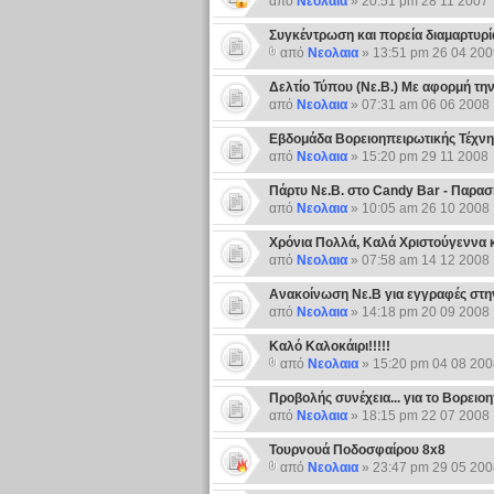
από
Νεολαια
» 20:51 pm 28 11 2007
Συγκέντρωση και πορεία διαμαρτυρ
από
Νεολαια
» 13:51 pm 26 04 200
Δελτίο Τύπου (Nε.B.) Με αφορμή τ
από
Νεολαια
» 07:31 am 06 06 2008
Εβδομάδα Βορειοηπειρωτικής Τέχνης
από
Νεολαια
» 15:20 pm 29 11 2008
Πάρτυ Νε.Β. στο Candy Bar - Παρασ
από
Νεολαια
» 10:05 am 26 10 2008
Χρόνια Πολλά, Καλά Χριστούγεννα κα
από
Νεολαια
» 07:58 am 14 12 2008
Ανακοίνωση Νε.Β για εγγραφές στ
από
Νεολαια
» 14:18 pm 20 09 2008
Καλό Καλοκάιρι!!!!!
από
Νεολαια
» 15:20 pm 04 08 200
Προβολής συνέχεια... για το Βορειοη
από
Νεολαια
» 18:15 pm 22 07 2008
Τουρνουά Ποδοσφαίρου 8x8
από
Νεολαια
» 23:47 pm 29 05 200