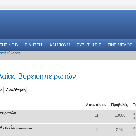
 THΣ NE.B
ΕΙΔΗΣΕΙΣ
ΑΛΜΠΟΥΜ
ΣΥΖΗΤΗΣΕΙΣ
ΓΙΝΕ ΜΕΛΟΣ
αφή
Σύνδεση
λαίας Βορειοηπειρωτών
Απαντήσεις
Προβολές
Τ
ηπειρωτών
α
11
13666
9
2
ας .................
α
0
2765
1