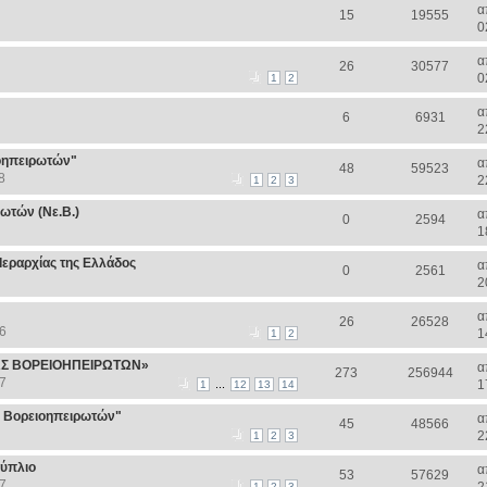
α
15
19555
0
α
26
30577
0
1
2
α
6
6931
2
ιοηπειρωτών"
α
48
59523
8
2
1
2
3
ωτών (Νε.Β.)
α
0
2594
1
Ιεραρχίας της Ελλάδος
α
0
2561
2
α
26
26528
6
1
1
2
Σ ΒΟΡΕΙΟΗΠΕΙΡΩΤΩΝ»
α
273
256944
7
...
1
1
12
13
14
ς Βορειοηπειρωτών"
α
45
48566
2
1
2
3
αύπλιο
α
53
57629
7
1
2
3