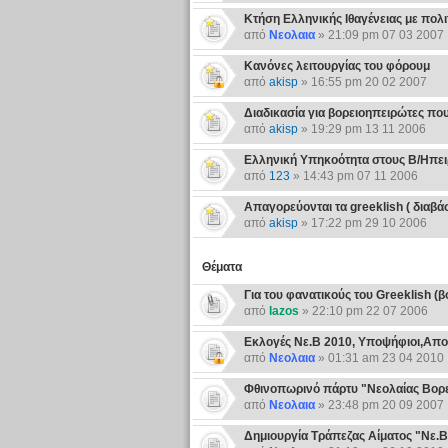
Κτήση Ελληνικής Ιθαγένειας με πο
από
Νεολαια
» 21:09 pm 07 03 2007
Κανόνες λειτουργίας του φόρουμ
από
akisp
» 16:55 pm 20 02 2007
Διαδικασία για βορειοηπειρώτες πο
από
akisp
» 19:29 pm 13 11 2006
Ελληνική Υπηκοότητα στους Β/Ηπε
από
123
» 14:43 pm 07 11 2006
Απαγορεύονται τα greeklish ( διαβάστε
από
akisp
» 17:22 pm 29 10 2006
Θέματα
Για του φανατικούς του Greeklish (
από
lazos
» 22:10 pm 22 07 2006
Εκλογές Νε.Β 2010, Υποψήφιοι,Απ
από
Νεολαια
» 01:31 am 23 04 2010
Φθινοπωρινό πάρτυ "Νεολαίας Βορ
από
Νεολαια
» 23:48 pm 20 09 2007
Δημιουργία Τράπεζας Αίματος "Νε.Β"