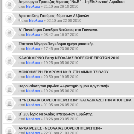
Δημιουργία Τράπεζας Αίματος "Νε.Β" - 1η Εθελοντική Αιμοδοσί
από
Νεολαια
» 21:10 pm 26 10 2010
Αριστοτέλης Γκούμας: θύμα των Αλβανών
από
Νεολαια
» 02:10 am 22 08 2010
Α΄ Παγκόσμιο Συνέδριο Νεολαίας στα Γιάννενα.
από
Νεολαια
» 08:42 am 16 07 2010
Ζάππειο Μέγαρο.Παγκόσμια ημέρα μουσικής.
από
Νεολαια
» 17:45 pm 23 06 2010
ΚΑΛΟΚΑΙΡΙΝΟ Party ΝΕΟΛΑΙΑΣ ΒΟΡΕΙΟΗΠΕΙΡΩΤΩΝ 2010
από
Νεολαια
» 19:25 pm 05 06 2010
ΜΟΝΟΗΜΕΡΗ ΕΚΔΡΟΜΗ Νε.Β. ΣΤΗ ΛΙΜΝΗ ΤΣΙΒΛΟΥ
από
Νεολαια
» 20:50 pm 19 05 2010
Παρουσίαση του βιβλίου «Αγαπημένη μου Αργεντινή»
από
Νεολαια
» 19:24 pm 05 06 2010
Η "ΝΕΟΛΑΙΑ ΒΟΡΕΙΟΗΠΕΙΡΩΤΩΝ" ΚΑΤΑΔΙΚΑΖΕΙ ΤΗΝ ΑΠΟΠΕΙΡΑ
από
Νεολαια
» 01:05 am 26 05 2010
Β΄ Συνέδριο Νεολαίας Ηπειρωτών Ευρώπης
από
Νεολαια
» 18:26 pm 23 05 2010
ΑΡΧΑΙΡΕΣΙΕΣ «ΝΕΟΛΑΙΑΣ ΒΟΡΕΙΟΗΠΕΙΡΩΤΩΝ»
από
Νεολαια
» 22:31 pm 21 03 2010