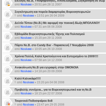
Εκλογές ΝΕ.Β, Υποψηφιότητες, Αποτελέσματα, Συγκρότηση σε σώμ
από
Νεολαια
» 20:51 pm 28 11 2007
Συγκέντρωση και πορεία διαμαρτυρίας Βορειοηπειρωτών
από
Νεολαια
» 13:51 pm 26 04 2009
Δελτίο Τύπου (Nε.B.) Με αφορμή την ποινική δίωξη ΜΠΟΛΑΝΟΥ
από
Νεολαια
» 07:31 am 06 06 2008
Εβδομάδα Βορειοηπειρωτικής Τέχνης και Πολιτισμού
από
Νεολαια
» 15:20 pm 29 11 2008
Πάρτυ Νε.Β. στο Candy Bar - Παρασκευή 7 Νοεμβρίου 2008
από
Νεολαια
» 10:05 am 26 10 2008
Χρόνια Πολλά, Καλά Χριστούγεννα και Ευτυχισμένο το 2009!!!!
από
Νεολαια
» 07:58 am 14 12 2008
Ανακοίνωση Νε.Β για εγγραφές στην ΟΜΟΝΟΙΑ
από
Νεολαια
» 14:18 pm 20 09 2008
Καλό Καλοκάιρι!!!!!
από
Νεολαια
» 15:20 pm 04 08 2008
Προβολής συνέχεια... για το Βορειοηπειρωτικό και τη Νε.Β
από
Νεολαια
» 18:15 pm 22 07 2008
Τουρνουά Ποδοσφαίρου 8x8
από
Νεολαια
» 23:47 pm 29 05 2008