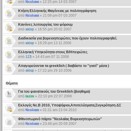
από
Νεολαια
» 12:25 pm 14 03 2007
Κτήση Ελληνικής Ιθαγένειας με πολιτογράφηση
από
Νεολαια
» 21:09 pm 07 03 2007
Κανόνες λειτουργίας του φόρουμ
από
akisp
» 16:55 pm 20 02 2007
Διαδικασία για βορειοηπειρώτες που έχουν πολιτογραφηθεί.
από
akisp
» 19:29 pm 13 11 2006
Ελληνική Υπηκοότητα στους Β/Ηπειρώτες
από
123
» 14:43 pm 07 11 2006
Απαγορεύονται τα greeklish ( διαβάστε το ''γιατί'' μέσα )
από
akisp
» 17:22 pm 29 10 2006
Θέματα
Για του φανατικούς του Greeklish (βοηθημα)
από
lazos
» 22:10 pm 22 07 2006
Εκλογές Νε.Β 2010, Υποψήφιοι,Αποτελέσματα,Συγκρότηση ΔΣ
από
Νεολαια
» 01:31 am 23 04 2010
Φθινοπωρινό πάρτυ "Νεολαίας Βορειοηπειρωτών"
από
Νεολαια
» 23:48 pm 20 09 2007