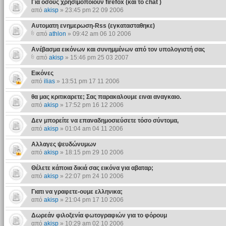
Για οσους χρησιμοποιουν firefox (και το chat )
από
akisp
» 23:45 pm 22 09 2006
Αυτοματη ενημερωση-Rss (εγκατασταθηκε)
από
athlon
» 09:42 am 06 10 2006
Ανέβασμα εικόνων και συνημμένων από τον υπολογιστή σας
από
akisp
» 15:46 pm 25 03 2007
Eικόνες
από
ilias
» 13:51 pm 17 11 2006
θα μας κριτικαρετε; Σας παρακαλουμε ειναι αναγκαιο.
από
akisp
» 17:52 pm 16 12 2006
Δεν μπορείτε να επαναδημοσιεύσετε τόσο σύντομα,
από
akisp
» 01:04 am 04 11 2006
Αλλαγες ψευδώνυμων
από
akisp
» 18:15 pm 29 10 2006
Θέλετε κάποια δικιά σας εικόνα για αβαταρ;
από
akisp
» 22:07 pm 24 10 2006
Γιατι να γραφετε-ουμε ελληνικα;
από
akisp
» 21:04 pm 17 10 2006
Δωρεάν φιλοξενία φωτογραφιών για το φόρουμ
από
akisp
» 10:29 am 02 10 2006