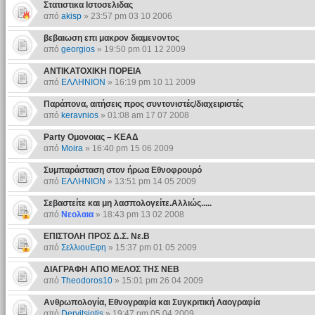
Στατιστικα Ιστοσελιδας
από
akisp
» 23:57 pm 03 10 2006
βεβαιωση επι μακρον διαμενοντος
από
georgios
» 19:50 pm 01 12 2009
ΑΝΤΙΚΑΤΟΧΙΚΗ ΠΟΡΕΙΑ
από
ΕΛΛΗΝΙΟΝ
» 16:19 pm 10 11 2009
Παράπονα, αιτήσεις προς συντονιστές/διαχειριστές
από
keravnios
» 01:08 am 17 07 2008
Party Ομονοιας – ΚΕΑΔ
από
Moira
» 16:40 pm 15 06 2009
Συμπαράσταση στον ήρωα Εθνοφρουρό
από
ΕΛΛΗΝΙΟΝ
» 13:51 pm 14 05 2009
Σεβαστείτε και μη λασπολογείτε.Αλλιώς.....
από
Νεολαια
» 18:43 pm 13 02 2008
ΕΠΙΣΤΟΛΗ ΠΡΟΣ Δ.Σ. Νε.Β
από
ΣελλιουΕφη
» 15:37 pm 01 05 2009
ΔΙΑΓΡΑΦΗ ΑΠΟ ΜΕΛΟΣ ΤΗΣ ΝΕΒ
από
Theodoros10
» 15:01 pm 26 04 2009
Ανθρωπολογία, Εθνογραφία και Συγκριτική Λαογραφία
από
Dervitsiotis
» 19:47 pm 05 04 2009