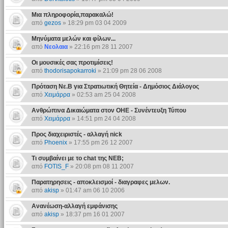
Μια πληροφορία,παρακαλώ!
από
gezos
» 18:29 pm 03 04 2009
Μηνύματα μελών και φίλων...
από
Νεολαια
» 22:16 pm 28 11 2007
Οι μουσικές σας προτιμίσεις!
από
thodorisapokarroki
» 21:09 pm 28 06 2008
Πρόταση Νε.Β για Στρατιωτική Θητεία - Δημόσιος Διάλογος
από
Χειμάρρα
» 02:53 am 25 04 2008
Ανθρώπινα Δικαιώματα στον ΟΗΕ - Συνέντευξη Τύπου
από
Χειμάρρα
» 14:51 pm 24 04 2008
Προς διαχειριστές - αλλαγή nick
από
Phoenix
» 17:55 pm 26 12 2007
Τι συμβαίνει με το chat της ΝΕΒ;
από
FOTIS_F
» 20:08 pm 08 11 2007
Παρατηρησεις - αποκλεισμοί - διαγραφες μελων.
από
akisp
» 01:47 am 06 10 2006
Ανανέωση-αλλαγή εμφάνισης
από
akisp
» 18:37 pm 16 01 2007