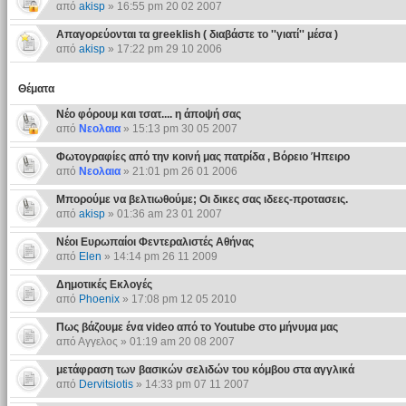
από
akisp
» 16:55 pm 20 02 2007
Απαγορεύονται τα greeklish ( διαβάστε το ''γιατί'' μέσα )
από
akisp
» 17:22 pm 29 10 2006
Θέματα
Νέο φόρουμ και τσατ.... η άποψή σας
από
Νεολαια
» 15:13 pm 30 05 2007
Φωτογραφίες από την κοινή μας πατρίδα , Βόρειο Ήπειρο
από
Νεολαια
» 21:01 pm 26 01 2006
Μπορούμε να βελτιωθούμε; Οι δικες σας ιδεες-προτασεις.
από
akisp
» 01:36 am 23 01 2007
Νέοι Ευρωπαίοι Φεντεραλιστές Αθήνας
από
Elen
» 14:14 pm 26 11 2009
Δημοτικές Εκλογές
από
Phoenix
» 17:08 pm 12 05 2010
Πως βάζουμε ένα video από το Youtube στο μήνυμα μας
από Αγγελος » 01:19 am 20 08 2007
μετάφραση των βασικών σελιδών του κόμβου στα αγγλικά
από
Dervitsiotis
» 14:33 pm 07 11 2007