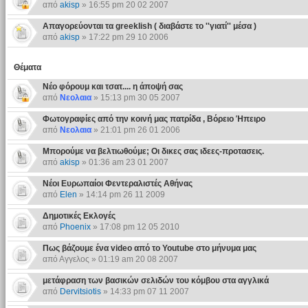
από
akisp
» 16:55 pm 20 02 2007
Απαγορεύονται τα greeklish ( διαβάστε το ''γιατί'' μέσα )
από
akisp
» 17:22 pm 29 10 2006
Θέματα
Νέο φόρουμ και τσατ.... η άποψή σας
από
Νεολαια
» 15:13 pm 30 05 2007
Φωτογραφίες από την κοινή μας πατρίδα , Βόρειο Ήπειρο
από
Νεολαια
» 21:01 pm 26 01 2006
Μπορούμε να βελτιωθούμε; Οι δικες σας ιδεες-προτασεις.
από
akisp
» 01:36 am 23 01 2007
Νέοι Ευρωπαίοι Φεντεραλιστές Αθήνας
από
Elen
» 14:14 pm 26 11 2009
Δημοτικές Εκλογές
από
Phoenix
» 17:08 pm 12 05 2010
Πως βάζουμε ένα video από το Youtube στο μήνυμα μας
από Αγγελος » 01:19 am 20 08 2007
μετάφραση των βασικών σελιδών του κόμβου στα αγγλικά
από
Dervitsiotis
» 14:33 pm 07 11 2007