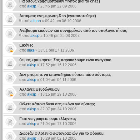
Για οσους χρησιμοποιουν firefox (και το chat )
από
akisp
» 23:45 pm 22 09 2006
Αυτοματη ενημερωση-Rss (εγκατασταθηκε)
από
athlon
» 09:42 am 06 10 2006
Ανέβασμα εικόνων και συνημμένων από τον υπολογιστή σας
από
akisp
» 15:46 pm 25 03 2007
Eικόνες
από
ilias
» 13:51 pm 17 11 2006
θα μας κριτικαρετε; Σας παρακαλουμε ειναι αναγκαιο.
από
akisp
» 17:52 pm 16 12 2006
Δεν μπορείτε να επαναδημοσιεύσετε τόσο σύντομα,
από
akisp
» 01:04 am 04 11 2006
Αλλαγες ψευδώνυμων
από
akisp
» 18:15 pm 29 10 2006
Θέλετε κάποια δικιά σας εικόνα για αβαταρ;
από
akisp
» 22:07 pm 24 10 2006
Γιατι να γραφετε-ουμε ελληνικα;
από
akisp
» 21:04 pm 17 10 2006
Δωρεάν φιλοξενία φωτογραφιών για το φόρουμ
από
akisp
» 10:29 am 02 10 2006