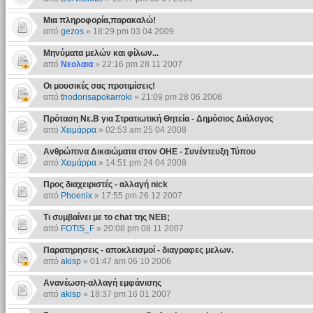
Μια πληροφορία,παρακαλώ!
από
gezos
» 18:29 pm 03 04 2009
Μηνύματα μελών και φίλων...
από
Νεολαια
» 22:16 pm 28 11 2007
Οι μουσικές σας προτιμίσεις!
από
thodorisapokarroki
» 21:09 pm 28 06 2008
Πρόταση Νε.Β για Στρατιωτική Θητεία - Δημόσιος Διάλογος
από
Χειμάρρα
» 02:53 am 25 04 2008
Ανθρώπινα Δικαιώματα στον ΟΗΕ - Συνέντευξη Τύπου
από
Χειμάρρα
» 14:51 pm 24 04 2008
Προς διαχειριστές - αλλαγή nick
από
Phoenix
» 17:55 pm 26 12 2007
Τι συμβαίνει με το chat της ΝΕΒ;
από
FOTIS_F
» 20:08 pm 08 11 2007
Παρατηρησεις - αποκλεισμοί - διαγραφες μελων.
από
akisp
» 01:47 am 06 10 2006
Ανανέωση-αλλαγή εμφάνισης
από
akisp
» 18:37 pm 16 01 2007