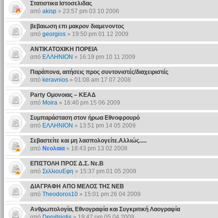
Στατιστικα Ιστοσελιδας
από
akisp
» 23:57 pm 03 10 2006
βεβαιωση επι μακρον διαμενοντος
από
georgios
» 19:50 pm 01 12 2009
ΑΝΤΙΚΑΤΟΧΙΚΗ ΠΟΡΕΙΑ
από
ΕΛΛΗΝΙΟΝ
» 16:19 pm 10 11 2009
Παράπονα, αιτήσεις προς συντονιστές/διαχειριστές
από
keravnios
» 01:08 am 17 07 2008
Party Ομονοιας – ΚΕΑΔ
από
Moira
» 16:40 pm 15 06 2009
Συμπαράσταση στον ήρωα Εθνοφρουρό
από
ΕΛΛΗΝΙΟΝ
» 13:51 pm 14 05 2009
Σεβαστείτε και μη λασπολογείτε.Αλλιώς.....
από
Νεολαια
» 18:43 pm 13 02 2008
ΕΠΙΣΤΟΛΗ ΠΡΟΣ Δ.Σ. Νε.Β
από
ΣελλιουΕφη
» 15:37 pm 01 05 2009
ΔΙΑΓΡΑΦΗ ΑΠΟ ΜΕΛΟΣ ΤΗΣ ΝΕΒ
από
Theodoros10
» 15:01 pm 26 04 2009
Ανθρωπολογία, Εθνογραφία και Συγκριτική Λαογραφία
από
Dervitsiotis
» 19:47 pm 05 04 2009