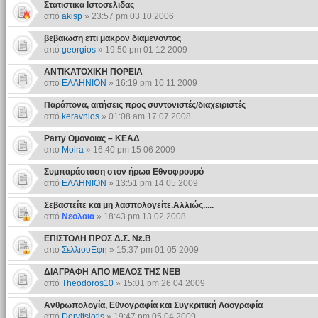
Στατιστικα Ιστοσελιδας
από
akisp
» 23:57 pm 03 10 2006
βεβαιωση επι μακρον διαμενοντος
από
georgios
» 19:50 pm 01 12 2009
ΑΝΤΙΚΑΤΟΧΙΚΗ ΠΟΡΕΙΑ
από
ΕΛΛΗΝΙΟΝ
» 16:19 pm 10 11 2009
Παράπονα, αιτήσεις προς συντονιστές/διαχειριστές
από
keravnios
» 01:08 am 17 07 2008
Party Ομονοιας – ΚΕΑΔ
από
Moira
» 16:40 pm 15 06 2009
Συμπαράσταση στον ήρωα Εθνοφρουρό
από
ΕΛΛΗΝΙΟΝ
» 13:51 pm 14 05 2009
Σεβαστείτε και μη λασπολογείτε.Αλλιώς.....
από
Νεολαια
» 18:43 pm 13 02 2008
ΕΠΙΣΤΟΛΗ ΠΡΟΣ Δ.Σ. Νε.Β
από
ΣελλιουΕφη
» 15:37 pm 01 05 2009
ΔΙΑΓΡΑΦΗ ΑΠΟ ΜΕΛΟΣ ΤΗΣ ΝΕΒ
από
Theodoros10
» 15:01 pm 26 04 2009
Ανθρωπολογία, Εθνογραφία και Συγκριτική Λαογραφία
από
Dervitsiotis
» 19:47 pm 05 04 2009