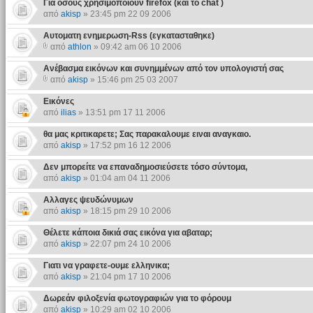
Για οσους χρησιμοποιουν firefox (και το chat )
από
akisp
» 23:45 pm 22 09 2006
Αυτοματη ενημερωση-Rss (εγκατασταθηκε)
από
athlon
» 09:42 am 06 10 2006
Ανέβασμα εικόνων και συνημμένων από τον υπολογιστή σας
από
akisp
» 15:46 pm 25 03 2007
Eικόνες
από
ilias
» 13:51 pm 17 11 2006
θα μας κριτικαρετε; Σας παρακαλουμε ειναι αναγκαιο.
από
akisp
» 17:52 pm 16 12 2006
Δεν μπορείτε να επαναδημοσιεύσετε τόσο σύντομα,
από
akisp
» 01:04 am 04 11 2006
Αλλαγες ψευδώνυμων
από
akisp
» 18:15 pm 29 10 2006
Θέλετε κάποια δικιά σας εικόνα για αβαταρ;
από
akisp
» 22:07 pm 24 10 2006
Γιατι να γραφετε-ουμε ελληνικα;
από
akisp
» 21:04 pm 17 10 2006
Δωρεάν φιλοξενία φωτογραφιών για το φόρουμ
από
akisp
» 10:29 am 02 10 2006