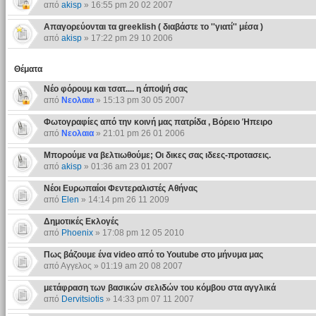
από
akisp
» 16:55 pm 20 02 2007
Απαγορεύονται τα greeklish ( διαβάστε το ''γιατί'' μέσα )
από
akisp
» 17:22 pm 29 10 2006
Θέματα
Νέο φόρουμ και τσατ.... η άποψή σας
από
Νεολαια
» 15:13 pm 30 05 2007
Φωτογραφίες από την κοινή μας πατρίδα , Βόρειο Ήπειρο
από
Νεολαια
» 21:01 pm 26 01 2006
Μπορούμε να βελτιωθούμε; Οι δικες σας ιδεες-προτασεις.
από
akisp
» 01:36 am 23 01 2007
Νέοι Ευρωπαίοι Φεντεραλιστές Αθήνας
από
Elen
» 14:14 pm 26 11 2009
Δημοτικές Εκλογές
από
Phoenix
» 17:08 pm 12 05 2010
Πως βάζουμε ένα video από το Youtube στο μήνυμα μας
από Αγγελος » 01:19 am 20 08 2007
μετάφραση των βασικών σελιδών του κόμβου στα αγγλικά
από
Dervitsiotis
» 14:33 pm 07 11 2007