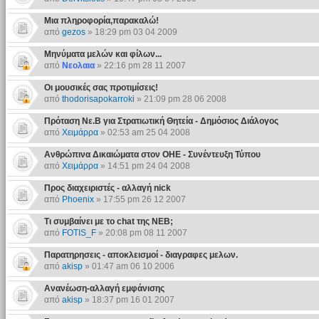
Μια πληροφορία,παρακαλώ!
από
gezos
» 18:29 pm 03 04 2009
Μηνύματα μελών και φίλων...
από
Νεολαια
» 22:16 pm 28 11 2007
Οι μουσικές σας προτιμίσεις!
από
thodorisapokarroki
» 21:09 pm 28 06 2008
Πρόταση Νε.Β για Στρατιωτική Θητεία - Δημόσιος Διάλογος
από
Χειμάρρα
» 02:53 am 25 04 2008
Ανθρώπινα Δικαιώματα στον ΟΗΕ - Συνέντευξη Τύπου
από
Χειμάρρα
» 14:51 pm 24 04 2008
Προς διαχειριστές - αλλαγή nick
από
Phoenix
» 17:55 pm 26 12 2007
Τι συμβαίνει με το chat της ΝΕΒ;
από
FOTIS_F
» 20:08 pm 08 11 2007
Παρατηρησεις - αποκλεισμοί - διαγραφες μελων.
από
akisp
» 01:47 am 06 10 2006
Ανανέωση-αλλαγή εμφάνισης
από
akisp
» 18:37 pm 16 01 2007