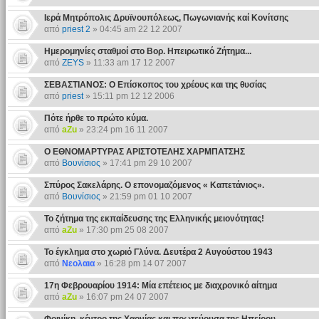
Ιερά Μητρόπολις Δρυϊνουπόλεως, Πωγωνιανής καί Κονίτσης
από
priest 2
» 04:45 am 22 12 2007
Ημερομηνίες σταθμοί στο Βορ. Ηπειρωτικό Ζήτημα...
από
ZEYS
» 11:33 am 17 12 2007
ΣΕΒΑΣΤΙΑΝΟΣ: Ο Επίσκοπος του χρέους και της θυσίας
από
priest
» 15:11 pm 12 12 2006
Πότε ήρθε το πρώτο κύμα.
από
aZu
» 23:24 pm 16 11 2007
Ο ΕΘΝΟΜΑΡΤΥΡΑΣ ΑΡΙΣΤΟΤΕΛΗΣ ΧΑΡΜΠΑΤΣΗΣ
από
Βουνίσιος
» 17:41 pm 29 10 2007
Σπύρος Σακελάρης. Ο επονομαζόμενος « Καπετάνιος».
από
Βουνίσιος
» 21:59 pm 01 10 2007
Το ζήτημα της εκπαίδευσης της Ελληνικής μειονότητας!
από
aZu
» 17:30 pm 25 08 2007
Το έγκλημα στο χωριό Γλύνα. Δευτέρα 2 Αυγούστου 1943
από
Νεολαια
» 16:28 pm 14 07 2007
17η Φεβρουαρίου 1914: Μία επέτειος με διαχρονικό αίτημα
από
aZu
» 16:07 pm 24 07 2007