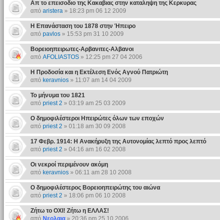
Απ το επεισοδιο της Κακαβιας στην καταληψη της Κερκυρας
από
aristera
» 18:23 pm 06 12 2009
Η Επανάσταση του 1878 στην Ήπειρο
από
pavlos
» 15:53 pm 31 10 2009
Bορειοηπειρωτες-Αρβανιτες-Αλβανοι
από
AFOLIASTOS
» 12:25 pm 27 04 2006
Η Προδοσία και η Εκτέλεση Ενός Αγνού Πατριώτη
από
keravnios
» 11:07 am 14 04 2009
Το μήνυμα του 1821
από
priest 2
» 03:19 am 25 03 2009
Ο δημοφιλέστεροι Ηπειρώτες όλων των εποχών
από
priest 2
» 01:18 am 30 09 2008
17 Φεβρ. 1914: Η Ανακήρυξη της Αυτονομίας λεπτό προς λεπτό
από
priest 2
» 04:16 am 16 02 2008
Οι νεκροί περιμένουν ακόμη
από
keravnios
» 06:11 am 28 10 2008
O δημοφιλέστερος Βορειοηπειρώτης του αιώνα
από
priest 2
» 18:06 pm 06 10 2008
Ζήτω το ΟΧΙ! Ζήτω η ΕΛΛΑΣ!
από
Νεολαια
» 20:36 pm 25 10 2006