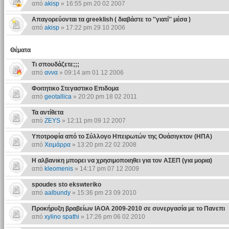
από
akisp
» 16:55 pm 20 02 2007
Απαγορεύονται τα greeklish ( διαβάστε το ''γιατί'' μέσα )
από
akisp
» 17:22 pm 29 10 2006
Θέματα
Τι σπουδάζετε;;;
από
αννα
» 09:14 am 01 12 2006
Φοιτητικο Στεγαστικο Επιδομα
από
geotallica
» 20:20 pm 18 02 2011
Τα αντίθετα
από
ZEYS
» 12:11 pm 09 12 2007
Υποτροφία από το Σύλλογο Ηπειρωτών της Ουάσιγκτον (ΗΠΑ)
από
Χειμάρρα
» 13:20 pm 22 02 2008
Η αλβανικη μπορει να χρησιμοποιηθει για τον ΑΣΕΠ (για μορια)
από
kleomenis
» 14:17 pm 07 12 2009
spoudes sto ekswteriko
από
aalbundy
» 15:36 pm 23 09 2010
Προκήρυξη βραβείων ΙΑΟΑ 2009-2010 σε συνεργασία με το Πανεπι
από
xylino spathi
» 17:26 pm 06 02 2010