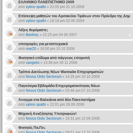
ΕΛΛΗΝΙΚΟ ΠΑΝΕΠΙΣΤΗΜΙΟ 2009
από
xylino spathi
» 22:05 pm 31 10 2009
Επίσκεψη μαθητών του Αρσακείου Τιράνων στον Πρόεδρο της Δημ
από
xylino spathi
» 18:18 pm 02 06 2009
Λέξεις θυμόμαστε;
από
Βασίλης
» 22:25 pm 04 06 2007
υποτροφίες για μεταπτυχιακά
από
mar20
» 16:00 pm 15 10 2008
Φοιτητικό επίδομα από πάγγειος επιτροπή
από
vangelis
» 13:38 pm 30 11 2006
Τρόποι Δικτύωσης Νέων Wannabe Επιχειρηματιών
από
Novus Ordo Seclorum
» 14:26 pm 10 10 2008
Παγκόσμια Εβδομάδα Επιχειρηματικότητας Νέων
από
Novus Ordo Seclorum
» 03:48 am 07 10 2008
Ανοιγμα στα Βαλκάνια από δύο Πανεπιστήμια
από
xylino spathi
» 22:01 pm 26 09 2008
Μηχανή Αναζήτησης Υποτροφιών!
από
Novus Ordo Seclorum
» 16:31 pm 12 09 2008
Φοιτητές Πα.Πει.
από
Novus Ordo Seclorum
» 09:51 am 12 10 2006