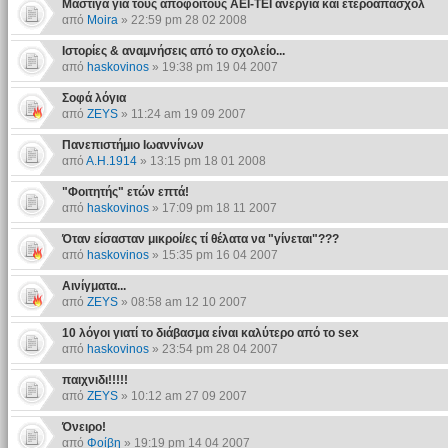
Μάστιγα για τους αποφοίτους ΑΕΙ-ΤΕΙ ανεργία και ετεροαπασχόλ
από
Moira
» 22:59 pm 28 02 2008
Ιστορίες & αναμνήσεις από το σχολείο...
από
haskovinos
» 19:38 pm 19 04 2007
Σοφά λόγια
από
ZEYS
» 11:24 am 19 09 2007
Πανεπιστήμιο Ιωαννίνων
από
Α.Η.1914
» 13:15 pm 18 01 2008
"Φοιτητής" ετών επτά!
από
haskovinos
» 17:09 pm 18 11 2007
Όταν είσασταν μικροί/ες τί θέλατα να "γίνεται"???
από
haskovinos
» 15:35 pm 16 04 2007
Αινίγματα...
από
ZEYS
» 08:58 am 12 10 2007
10 λόγοι γιατί το διάβασμα είναι καλύτερο από το sex
από
haskovinos
» 23:54 pm 28 04 2007
παιχνιδι!!!!!
από
ZEYS
» 10:12 am 27 09 2007
Όνειρο!
από
Φοίβη
» 19:19 pm 14 04 2007