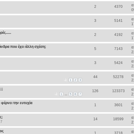
α
2
4370
0
α
3
5141
1
ς......
α
2
4192
1
άνδρα που έχει άλλη σχέση;
α
5
7143
2
α
3
5424
2
α
44
52278
2
1
2
3
;;
α
126
123373
...
2
1
5
6
7
 φέρνει την ευτυχία
α
1
3601
2
ς;
α
14
18599
07
2
ος
α
1
3718