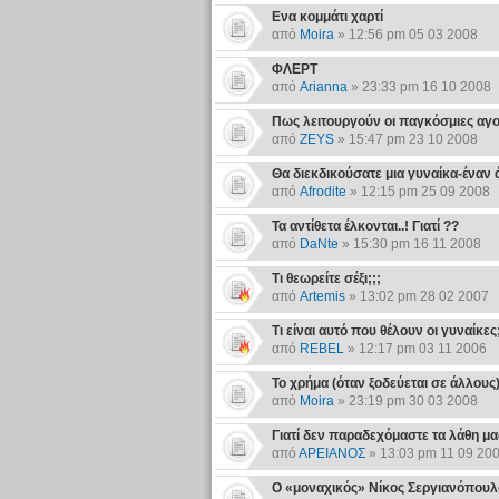
Ενα κομμάτι χαρτί
από
Moira
» 12:56 pm 05 03 2008
ΦΛΕΡΤ
από
Arianna
» 23:33 pm 16 10 2008
Πως λειτουργούν οι παγκόσμιες αγορέ
από
ZEYS
» 15:47 pm 23 10 2008
Θα διεκδικούσατε μια γυναίκα-έναν 
από
Afrodite
» 12:15 pm 25 09 2008
Τα αντίθετα έλκονται..! Γιατί ??
από
DaNte
» 15:30 pm 16 11 2008
Τι θεωρείτε σέξι;;;
από
Artemis
» 13:02 pm 28 02 2007
Τι είναι αυτό που θέλουν οι γυναίκες;
από
REBEL
» 12:17 pm 03 11 2006
Το χρήμα (όταν ξοδεύεται σε άλλους)
από
Moira
» 23:19 pm 30 03 2008
Γιατί δεν παραδεχόμαστε τα λάθη μα
από
ΑΡΕΙΑΝΟΣ
» 13:03 pm 11 09 20
Ο «μοναχικός» Νίκος Σεργιανόπουλ