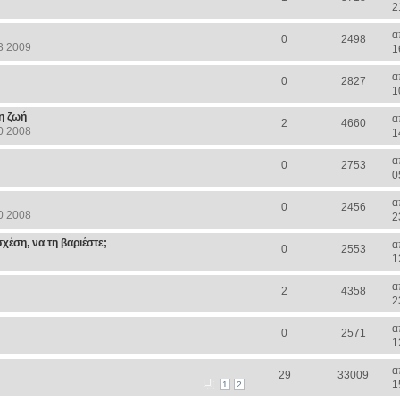
2
α
0
2498
3 2009
1
α
0
2827
1
η ζωή
α
2
4660
0 2008
1
α
0
2753
0
α
0
2456
0 2008
2
σχέση, να τη βαριέστε;
α
0
2553
1
α
2
4358
2
α
0
2571
1
α
29
33009
1
1
2