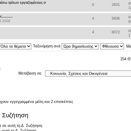
 μέσω τρίτων εργαζομένους σ
α
0
2831
1
........
α
4
5836
3 2008
0
α
4
6072
1
Ταξινόμηση ανά
154 Θ
ς
Μετάβαση σε:
ρχουν εγγεγραμμένα μέλη και 2 επισκέπτες
. Συζήτηση
 σε αυτή τη Δ. Συζήτηση
 αυτή τη Δ. Συζήτηση