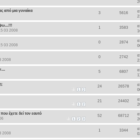
2
ας από μια γυναίκα
α
3
5616
2
....!!!
α
1
3583
15 03 2008
1
α
0
2874
15 03 2008
0
α
0
2742
3 2008
2
...
α
5
6807
1
η;
α
24
26578
0
1
2
α
21
24402
2
1
2
 που έχετε δεί τον εαυτό
α
52
68712
06
2
1
2
3
α
1
3344
3 2008
0