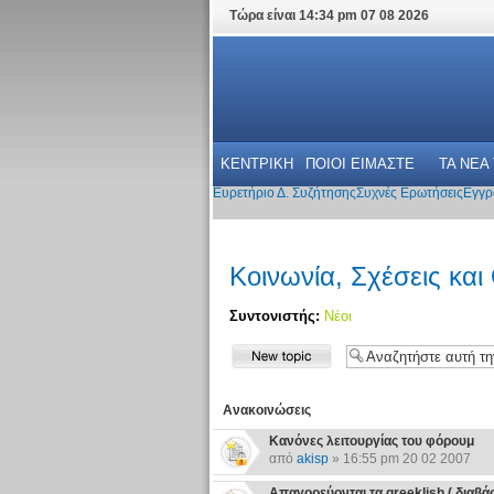
Τώρα είναι 14:34 pm 07 08 2026
ΚΕΝΤΡΙΚΗ
ΠΟΙΟΙ ΕΙΜΑΣΤΕ
ΤΑ ΝΕΑ
Ευρετήριο Δ. Συζήτησης
Συχνές Ερωτήσεις
Εγγρ
Κοινωνία, Σχέσεις και
Συντονιστής:
Νέοι
Ανακοινώσεις
Κανόνες λειτουργίας του φόρουμ
από
akisp
» 16:55 pm 20 02 2007
Απαγορεύονται τα greeklish ( διαβάστε