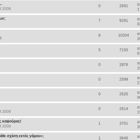
.
α
0
2691
8 2008
1
ων;
α
7
9291
0
α
8
10204
8
2
α
5
7150
0
α
0
2876
1
α
0
2599
2
α
0
2620
0
α
0
2614
4 2008
1
ς καψούρας!
α
1
3701
4 2008
2
κάθε σχέση εκτός γάμου»;
α
1
3646