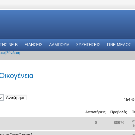
 THΣ NE.B
ΕΙΔΗΣΕΙΣ
ΑΛΜΠΟΥΜ
ΣΥΖΗΤΗΣΕΙΣ
ΓΙΝΕ ΜΕΛΟΣ
αφή
Σύνδεση
 Οικογένεια
154 Θ
Απαντήσεις
Προβολές
Τ
α
0
80976
1
 το ''γιατί'' μέσα )