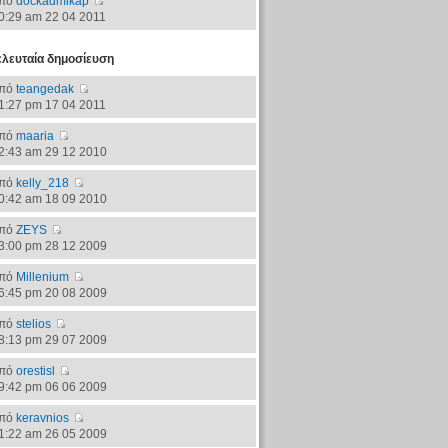
πό
dockadmikap
0:29 am 22 04 2011
ελευταία δημοσίευση
πό
teangedak
1:27 pm 17 04 2011
πό
maaria
2:43 am 29 12 2010
πό
kelly_218
0:42 am 18 09 2010
πό
ZEYS
3:00 pm 28 12 2009
πό
Millenium
6:45 pm 20 08 2009
πό
stelios
8:13 pm 29 07 2009
πό
orestisl
9:42 pm 06 06 2009
πό
keravnios
1:22 am 26 05 2009