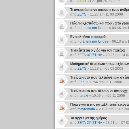
από
aZu
» 14:21 pm 26 03 2008
Τι ονειρεύεται να ακούσει ένας άνδρ
από
ZEYS
» 11:27 am 11 03 2008
Πώς να ξεσπάσω και που να το γράψω
από
nura tela,mo fulides
» 04:46 am 
Ενα αληθινο παραμυθι
από
nura tela,mo fulides
» 06:13 am 
Τι σκέπτεται ο γιός για τον πατέρα
από
ΖΕΤΑ-ΧΡΙΣΤΙΝΑ
» 23:26 pm 14 0
Μαθηματική θεμελίωση των σχέσεων.
από
ZEYS
» 11:18 am 05 03 2008
Τι είναι αυτό που τελειώνει μια σχέσ
από
Eleni
» 11:54 am 06 11 2006
Τι είναι αυτό που θέλουν οι άντρες;;;
από
maraki
» 19:59 pm 05 11 2006
Ποιά είναι η πιο καταθλιπτική εικόνα
από
mayromata
» 20:31 pm 22 07 20
Το άγγελμα της ημέρας
από
ΖΕΤΑ-ΧΡΙΣΤΙΝΑ
» 23:21 pm 07 0