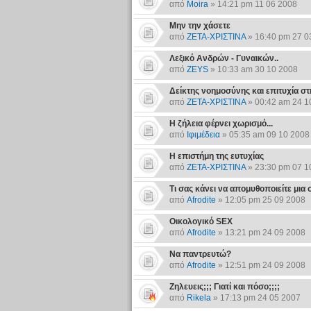
από
Moira
» 14:21 pm 11 06 2008
Mην την χάσετε
από
ΖΕΤΑ-ΧΡΙΣΤΙΝΑ
» 16:40 pm 27 0
Λεξικό Ανδρών - Γυναικών..
από
ZEYS
» 10:33 am 30 10 2008
Δείκτης νοημοσύνης και επιτυχία στ
από
ΖΕΤΑ-ΧΡΙΣΤΙΝΑ
» 00:42 am 24 1
H ζήλεια φέρνει χωρισμό...
από
Ιφιμέδεια
» 05:35 am 09 10 2008
H επιστήμη της ευτυχίας
από
ΖΕΤΑ-ΧΡΙΣΤΙΝΑ
» 23:30 pm 07 1
Τι σας κάνει να απομυθοποιείτε μια 
από
Afrodite
» 12:05 pm 25 09 2008
Οικολογικό SEX
από
Afrodite
» 13:21 pm 24 09 2008
Να παντρευτώ?
από
Afrodite
» 12:51 pm 24 09 2008
Ζηλευεις;;; Γιατί και πόσο;;;;
από
Rikela
» 17:13 pm 24 05 2007