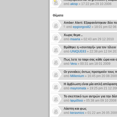
από
akisp
» 17:22 pm 29 10 2006
Θέματα
Amber Alert: Εξαφανίστηκαν δύο πα
από
epgiorgos82
» 18:01 pm 02 06
Χωρις θεμα ..
από
maaria
» 02:43 am 29 12 2010
Βρέθηκε η «συνταγή» για τον τέλειο
από
UNIQUE83
» 22:38 pm 12 04 20
Πως λετε το ταιρι σας κάθε ώρα και 
από
Vera
» 00:31 am 18 01 2009
Οι γυναίκες όντως προτιμούν τους 
από
Millenium
» 16:45 pm 20 08 200
H άμβλωση είναι μία απλή απόφαση ή
από
mayromata
» 19:25 pm 21 12 20
Το σκεπτικό των αντρών για την δέσ
από
Ιφιμέδεια
» 05:38 am 09 10 2008
Λάσπη και φως
από
keravnios
» 01:22 am 26 05 200