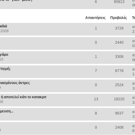
α
6
95813
0
Απαντήσεις
Προβολές
Τ
ιδιά
α
1
3729
 2008
2
α
0
2440
0
 γάμο
α
1
3306
10
0
στιγμή;
α
7
8778
1
πιασμένους άντρες
α
0
2524
9
1
 αποτελεί κάτι το κατακριτ
α
13
18220
06
1
μευση...
α
8
9637
1
α
0
2408
9
0