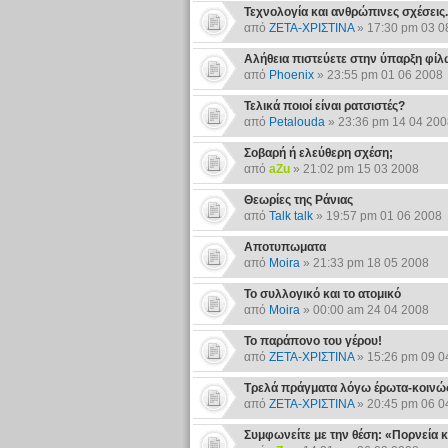
Τεχνολογία και ανθρώπινες σχέσεις..
από
ΖΕΤΑ-ΧΡΙΣΤΙΝΑ
» 17:30 pm 03 0
Αλήθεια πιστεύετε στην ύπαρξη φίλ
από
Phoenix
» 23:55 pm 01 06 2008
Τελικά ποιοί είναι ρατσιστές?
από
Petalouda
» 23:36 pm 14 04 200
Σοβαρή ή ελεύθερη σχέση;
από
aZu
» 21:02 pm 15 03 2008
Θεωρίες της Ράνιας
από
Talk talk
» 19:57 pm 01 06 2008
Aποτυπωματα
από
Moira
» 21:33 pm 18 05 2008
Το συλλογικό και το ατομικό
από
Moira
» 00:00 am 24 04 2008
Το παράπονο του γέρου!
από
ΖΕΤΑ-ΧΡΙΣΤΙΝΑ
» 15:26 pm 09 0
Τρελά πράγματα λόγω έρωτα-κοινώ
από
ΖΕΤΑ-ΧΡΙΣΤΙΝΑ
» 20:45 pm 06 0
Συμφωνείτε με την θέση: «Πορνεία 