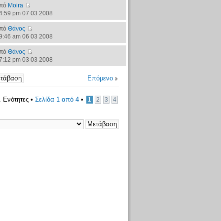
πό
Moira
4:59 pm 07 03 2008
πό
Θάνος
9:46 am 06 03 2008
πό
Θάνος
7:12 pm 03 03 2008
Επόμενο
. Ενότητες •
Σελίδα
1
από
4
•
1
2
3
4