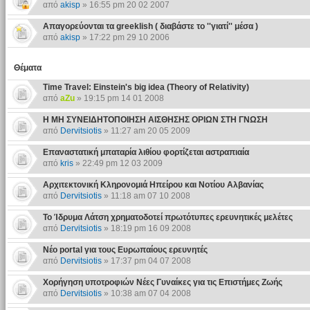
από
akisp
» 16:55 pm 20 02 2007
Απαγορεύονται τα greeklish ( διαβάστε το ''γιατί'' μέσα )
από
akisp
» 17:22 pm 29 10 2006
Θέματα
Time Travel: Einstein's big idea (Theory of Relativity)
από
aZu
» 19:15 pm 14 01 2008
H ΜΗ ΣΥΝΕΙΔΗΤΟΠΟΙΗΣΗ ΑΙΣΘΗΣΗΣ ΟΡΙΩΝ ΣΤΗ ΓΝΩΣΗ
από
Dervitsiotis
» 11:27 am 20 05 2009
Επαναστατική μπαταρία λιθίου φορτίζεται αστραπιαία
από
kris
» 22:49 pm 12 03 2009
Αρχιτεκτονική Κληρονομιά Ηπείρου και Νοτίου Αλβανίας
από
Dervitsiotis
» 11:18 am 07 10 2008
Το Ίδρυμα Λάτση χρηματοδοτεί πρωτότυπες ερευνητικές μελέτες
από
Dervitsiotis
» 18:19 pm 16 09 2008
Νέο portal για τους Ευρωπαίους ερευνητές
από
Dervitsiotis
» 17:37 pm 04 07 2008
Χορήγηση υποτροφιών Νέες Γυναίκες για τις Επιστήμες Ζωής
από
Dervitsiotis
» 10:38 am 07 04 2008