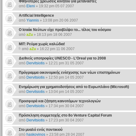
Φθηνότερες χρεώσεις κινητού για μετανάστες
από
Eleni
» 19:32 pm 05 07 2007
Artificial Intelligence
από
Yiannis
» 13:08 pm 20 06 2007
Ο Ισαάκ Νεύτων είχε προβλέψει το... τέλος του κόσμου
από
aZu
» 18:13 pm 18 06 2007
MIT: Ρεύμα χωρίς καλώδια!
από
aZu
» 16:22 pm 11 06 2007
Διεθνείς υποτροφίες UNESCO - L'Oreal για το 2008
από
Dervitsiotis
» 12:21 pm 31 05 2007
Πρόγραμμα οικονομικής ενίσχυσης των νέων επιστημόνων
από
Dervitsiotis
» 12:50 pm 14 05 2007
Ενημέρωση για χρηματοδοτήσεις από το Ευρωπλάνο (Microsoft)
από
Dervitsiotis
» 13:04 pm 14 05 2007
Προσφορά και ζήτηση καινοτόμων τεχνολογιών
από
Dervitsiotis
» 17:34 pm 30 04 2007
Πρόσκληση συμμετοχής στο 8ο Venture Capital Forum
από
Dervitsiotis
» 17:23 pm 30 04 2007
Στο μυαλό ενός ποντικιού
από
haskovinos
» 23:58 pm 28 04 2007