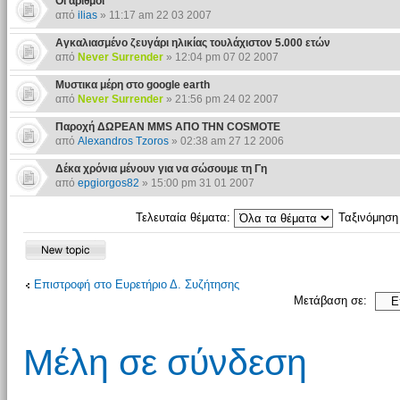
Οι αριθμοί
από
ilias
» 11:17 am 22 03 2007
Αγκαλιασμένο ζευγάρι ηλικίας τουλάχιστον 5.000 ετών
από
Never Surrender
» 12:04 pm 07 02 2007
Μυστικα μέρη στο google earth
από
Never Surrender
» 21:56 pm 24 02 2007
Παροχή ΔΩΡΕΑΝ ΜΜS AΠΟ ΤΗΝ COSMOTE
από
Alexandros Tzoros
» 02:38 am 27 12 2006
Δέκα χρόνια μένουν για να σώσουμε τη Γη
από
epgiorgos82
» 15:00 pm 31 01 2007
Τελευταία θέματα:
Ταξινόμησ
Επιστροφή στο Ευρετήριο Δ. Συζήτησης
Μετάβαση σε:
Μέλη σε σύνδεση