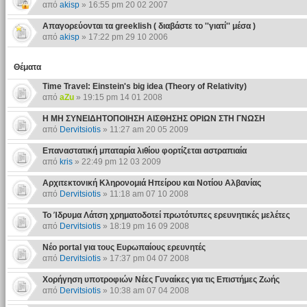
από
akisp
» 16:55 pm 20 02 2007
Απαγορεύονται τα greeklish ( διαβάστε το ''γιατί'' μέσα )
από
akisp
» 17:22 pm 29 10 2006
Θέματα
Time Travel: Einstein's big idea (Theory of Relativity)
από
aZu
» 19:15 pm 14 01 2008
H ΜΗ ΣΥΝΕΙΔΗΤΟΠΟΙΗΣΗ ΑΙΣΘΗΣΗΣ ΟΡΙΩΝ ΣΤΗ ΓΝΩΣΗ
από
Dervitsiotis
» 11:27 am 20 05 2009
Επαναστατική μπαταρία λιθίου φορτίζεται αστραπιαία
από
kris
» 22:49 pm 12 03 2009
Αρχιτεκτονική Κληρονομιά Ηπείρου και Νοτίου Αλβανίας
από
Dervitsiotis
» 11:18 am 07 10 2008
Το Ίδρυμα Λάτση χρηματοδοτεί πρωτότυπες ερευνητικές μελέτες
από
Dervitsiotis
» 18:19 pm 16 09 2008
Νέο portal για τους Ευρωπαίους ερευνητές
από
Dervitsiotis
» 17:37 pm 04 07 2008
Χορήγηση υποτροφιών Νέες Γυναίκες για τις Επιστήμες Ζωής
από
Dervitsiotis
» 10:38 am 07 04 2008