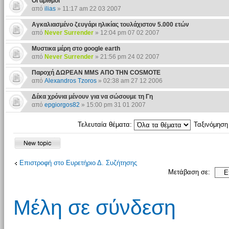
Οι αριθμοί
από
ilias
» 11:17 am 22 03 2007
Αγκαλιασμένο ζευγάρι ηλικίας τουλάχιστον 5.000 ετών
από
Never Surrender
» 12:04 pm 07 02 2007
Μυστικα μέρη στο google earth
από
Never Surrender
» 21:56 pm 24 02 2007
Παροχή ΔΩΡΕΑΝ ΜΜS AΠΟ ΤΗΝ COSMOTE
από
Alexandros Tzoros
» 02:38 am 27 12 2006
Δέκα χρόνια μένουν για να σώσουμε τη Γη
από
epgiorgos82
» 15:00 pm 31 01 2007
Τελευταία θέματα:
Ταξινόμησ
Επιστροφή στο Ευρετήριο Δ. Συζήτησης
Μετάβαση σε:
Μέλη σε σύνδεση