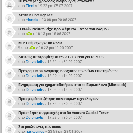
Φθηνότερες χρεώσεις κινητού για μετανάστες
από
Eleni
» 19:32 pm 05 07 2007
Artificial Intelligence
από
Yiannis
» 13:08 pm 20 06 2007
Ο Ισαάκ Νεύτων είχε προβλέψει το... τέλος του κόσμου
από
aZu
» 18:13 pm 18 06 2007
MIT: Ρεύμα χωρίς καλώδια!
από
aZu
» 16:22 pm 11 06 2007
Διεθνείς υποτροφίες UNESCO - L'Oreal για το 2008
από
Dervitsiotis
» 12:21 pm 31 05 2007
Πρόγραμμα οικονομικής ενίσχυσης των νέων επιστημόνων
από
Dervitsiotis
» 12:50 pm 14 05 2007
Ενημέρωση για χρηματοδοτήσεις από το Ευρωπλάνο (Microsoft)
από
Dervitsiotis
» 13:04 pm 14 05 2007
Προσφορά και ζήτηση καινοτόμων τεχνολογιών
από
Dervitsiotis
» 17:34 pm 30 04 2007
Πρόσκληση συμμετοχής στο 8ο Venture Capital Forum
από
Dervitsiotis
» 17:23 pm 30 04 2007
Στο μυαλό ενός ποντικιού
από
haskovinos
» 23:58 pm 28 04 2007