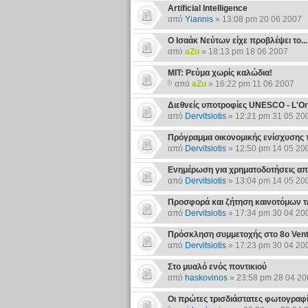
Artificial Intelligence
από
Yiannis
» 13:08 pm 20 06 2007
Ο Ισαάκ Νεύτων είχε προβλέψει το..
από
aZu
» 18:13 pm 18 06 2007
MIT: Ρεύμα χωρίς καλώδια!
από
aZu
» 16:22 pm 11 06 2007
Διεθνείς υποτροφίες UNESCO - L'Ore
από
Dervitsiotis
» 12:21 pm 31 05 20
Πρόγραμμα οικονομικής ενίσχυσης
από
Dervitsiotis
» 12:50 pm 14 05 20
Ενημέρωση για χρηματοδοτήσεις απ
από
Dervitsiotis
» 13:04 pm 14 05 20
Προσφορά και ζήτηση καινοτόμων 
από
Dervitsiotis
» 17:34 pm 30 04 20
Πρόσκληση συμμετοχής στο 8ο Vent
από
Dervitsiotis
» 17:23 pm 30 04 20
Στο μυαλό ενός ποντικιού
από
haskovinos
» 23:58 pm 28 04 20
Οι πρώτες τρισδιάστατες φωτογραφί