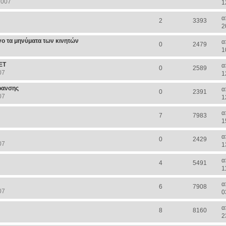
2007
1
α
2
3393
2
γο τα μηνύματα των κινητών
α
0
2479
1
ΕΤ
α
0
2589
07
1
ρανσης
α
0
2391
07
1
α
7
7983
1
α
0
2429
07
1
α
4
5491
1
α
6
7908
07
0
α
8
8160
2