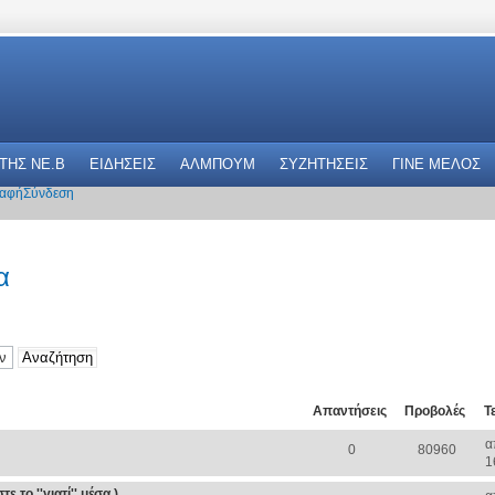
 THΣ NE.B
ΕΙΔΗΣΕΙΣ
ΑΛΜΠΟΥΜ
ΣΥΖΗΤΗΣΕΙΣ
ΓΙΝΕ ΜΕΛΟΣ
αφή
Σύνδεση
α
Απαντήσεις
Προβολές
Τ
α
0
80960
1
 το ''γιατί'' μέσα )