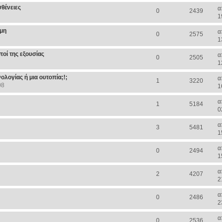
σθένειες
α
0
2439
1
ήμη
α
0
2575
1
ποί της εξουσίας
α
0
2505
1
λογίας ή μια ουτοπία;!;
α
1
3220
08
1
α
1
5184
0
α
3
5481
1
α
0
2494
1
α
2
4207
2
α
0
2486
2
α
0
2536