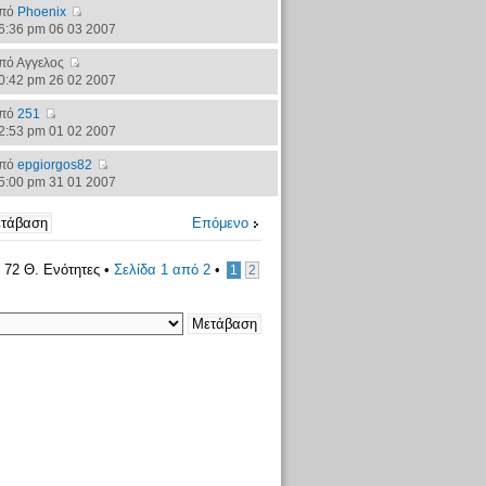
πό
Phoenix
6:36 pm 06 03 2007
πό Αγγελος
0:42 pm 26 02 2007
πό
251
2:53 pm 01 02 2007
πό
epgiorgos82
5:00 pm 31 01 2007
Επόμενο
72 Θ. Ενότητες •
Σελίδα
1
από
2
•
1
2