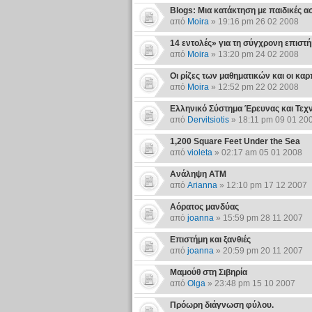
Blogs: Μια κατάκτηση με παιδικές α
από
Moira
» 19:16 pm 26 02 2008
14 εντολές» για τη σύγχρονη επιστ
από
Moira
» 13:20 pm 24 02 2008
Οι ρίζες των μαθηματικών και οι καρ
από
Moira
» 12:52 pm 22 02 2008
Ελληνικό Σύστημα Έρευνας και Τεχνο
από
Dervitsiotis
» 18:11 pm 09 01 20
1,200 Square Feet Under the Sea
από
violeta
» 02:17 am 05 01 2008
Ανάληψη ATM
από
Arianna
» 12:10 pm 17 12 2007
Αόρατος μανδύας
από
joanna
» 15:59 pm 28 11 2007
Επιστήμη και ξανθιές
από
joanna
» 20:59 pm 20 11 2007
Μαμούθ στη Σιβηρία
από
Olga
» 23:48 pm 15 10 2007
Πρόωρη διάγνωση φύλου.