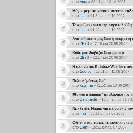
από
Vera
» 23:14 pm 15 10 2007
Μύγες ρομπότ κατασκοπεύουν εκδ
από
ilias
» 01:24 am 14 10 2007
Το «μαύρο κουτί» της παρακολούθη
από
ilias
» 01:19 am 14 10 2007
Αναπτύσσεται ραγδαία η ασύρματη 
από
ZEYS
» 12:19 pm 20 09 2007
Κάθε μάτι διαβάζει διαφορετικά
από
ZEYS
» 12:17 pm 20 09 2007
Η έρευνα του Rainbow Warrior στον
από
Δωρίνα
» 12:51 pm 11 09 2007
Πολιτική, όπως ζωή
από
katerina
» 21:52 pm 10 09 2007
Eξυπνα φάρμακα" απαλύνουν τον κ
από
Dervitsiotis
» 10:54 am 06 09 20
Νέο Σχέδιο Νόμου για έρευνα και τη
από
ilias
» 15:29 pm 17 07 2007
Φθηνότερες χρεώσεις κινητού για μ
από
Eleni
» 19:32 pm 05 07 2007