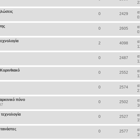
2
ηλώσεις
α
0
2429
0
σης
α
0
2605
0
τεχνολογία
α
2
4098
1
α
0
2487
1
 Κορινθιακό
α
0
2552
1
α
0
2574
2
αρκινικό πόνο
α
0
2502
07
1
ν τεχνολογία
α
0
2527
1
ετανάστες
α
0
2577
1