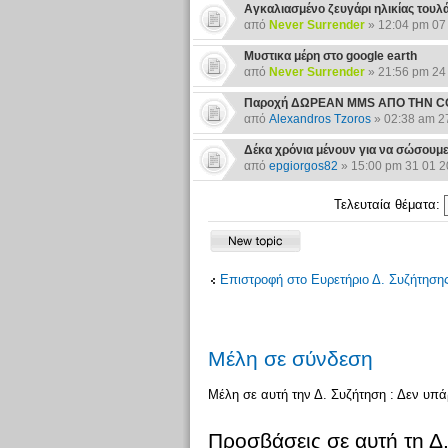
Αγκαλιασμένο ζευγάρι ηλικίας τουλ
από
Never Surrender
» 12:04 pm 07
Μυστικα μέρη στο google earth
από
Never Surrender
» 21:56 pm 24
Παροχή ΔΩΡΕΑΝ ΜΜS AΠΟ ΤΗΝ 
από
Alexandros Tzoros
» 02:38 am 2
Δέκα χρόνια μένουν για να σώσουμε
από
epgiorgos82
» 15:00 pm 31 01 
Τελευταία θέματα:
Επιστροφή στο Ευρετήριο Δ. Συζήτηση
Μέλη σε σύνδεση
Μέλη σε αυτή την Δ. Συζήτηση : Δεν υπ
Προσβάσεις σε αυτή τη Δ