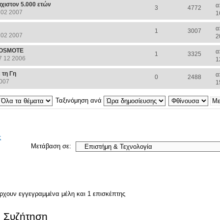
άχιστον 5.000 ετών
α
3
4772
 02 2007
1
α
1
3007
 02 2007
2
COSMOTE
α
1
3325
7 12 2006
1
 τη Γη
α
0
2488
2007
1
Ταξινόμηση ανά
ς
Μετάβαση σε:
άρχουν εγγεγραμμένα μέλη και 1 επισκέπτης
. Συζήτηση