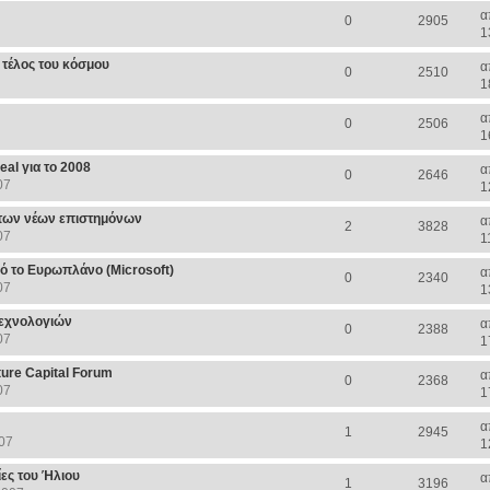
α
0
2905
1
. τέλος του κόσμου
α
0
2510
1
α
0
2506
1
al για το 2008
α
0
2646
07
1
 των νέων επιστημόνων
α
2
3828
07
1
ό το Ευρωπλάνο (Microsoft)
α
0
2340
07
1
τεχνολογιών
α
0
2388
07
1
ure Capital Forum
α
0
2368
07
1
α
1
2945
07
1
ες του Ήλιου
α
1
3196