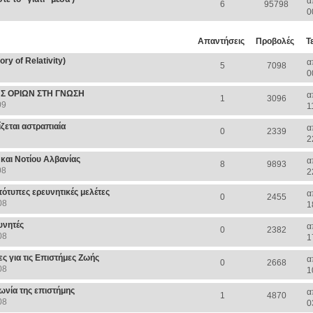
α
6
95798
0
Απαντήσεις
Προβολές
Τ
ory of Relativity)
α
5
7098
0
Σ ΟΡΙΩΝ ΣΤΗ ΓΝΩΣΗ
α
1
3096
09
1
ζεται αστραπιαία
α
0
2339
2
και Νοτίου Αλβανίας
α
8
9893
08
2
ότυπες ερευνητικές μελέτες
α
0
2455
08
1
υνητές
α
0
2382
08
1
 για τις Επιστήμες Ζωής
α
0
2668
08
1
ωνία της επιστήμης
α
1
4870
08
0