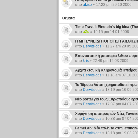
από
akisp
» 17:22 pm 29 10 2006
Θέματα
Time Travel: Einstein's big idea (The
από
aZu
» 19:15 pm 14 01 2008
H ΜΗ ΣΥΝΕΙΔΗΤΟΠΟΙΗΣΗ ΑΙΣΘΗΣΗ
από
Dervitsiotis
» 11:27 am 20 05 20
Επαναστατική μπαταρία λιθίου φορτί
από
kris
» 22:49 pm 12 03 2009
Αρχιτεκτονική Κληρονομιά Ηπείρου 
από
Dervitsiotis
» 11:18 am 07 10 20
Το Ίδρυμα Λάτση χρηματοδοτεί πρωτ
από
Dervitsiotis
» 18:19 pm 16 09 20
Νέο portal για τους Ευρωπαίους ερε
από
Dervitsiotis
» 17:37 pm 04 07 20
Χορήγηση υποτροφιών Νέες Γυναίκες
από
Dervitsiotis
» 10:38 am 07 04 20
FameLab: Νέα ταλέντα στην επικοιν
από
Dervitsiotis
» 13:18 pm 19 03 20