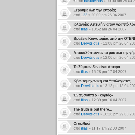
από
haskovinos
» 00:00 am 29 04 
Ξερουμε όλη την ιστορία;
από
123
» 20:00 pm 26 04 2007
Ιρλανδία: Απειλή για τον γραπτό λό
από
ilias
» 10:52 am 26 04 2007
Βραβεία Καινοτομίας από την ΟΤΕΝ
από
Dervitsiotis
» 12:08 pm 20 04 20
Αποκαλύπτοντας τα μυστικά της γή
από
Dervitsiotis
» 12:06 pm 20 04 20
Το Σύμπαν δεν είναι άπειρο
από
ilias
» 15:28 pm 17 04 2007
Κβαντομηχανική και Υπολογιστές
από
Dervitsiotis
» 13:13 pm 18 04 20
Ένας σούπερ «κοριός»
από
ilias
» 12:39 pm 16 04 2007
The truth is out there...
από
Dervitsiotis
» 16:26 pm 29 03 20
Οι αριθμοί
από
ilias
» 11:17 am 22 03 2007