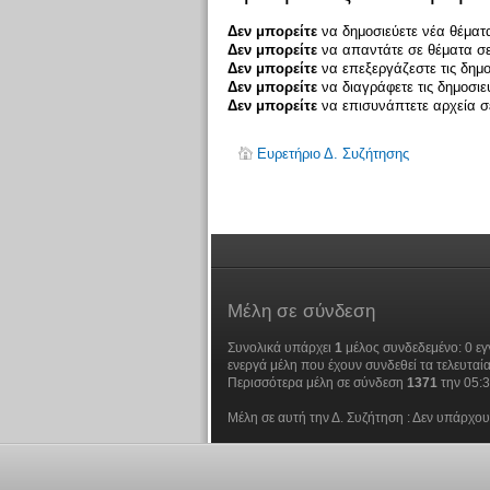
Δεν μπορείτε
να δημοσιεύετε νέα θέματα
Δεν μπορείτε
να απαντάτε σε θέματα σε
Δεν μπορείτε
να επεξεργάζεστε τις δημο
Δεν μπορείτε
να διαγράφετε τις δημοσιε
Δεν μπορείτε
να επισυνάπτετε αρχεία σε
Ευρετήριο Δ. Συζήτησης
Μέλη
σε σύνδεση
Συνολικά υπάρχει
1
μέλος συνδεδεμένο: 0 εγ
ενεργά μέλη που έχουν συνδεθεί τα τελευταία
Περισσότερα μέλη σε σύνδεση
1371
την 05:
Μέλη σε αυτή την Δ. Συζήτηση : Δεν υπάρχου