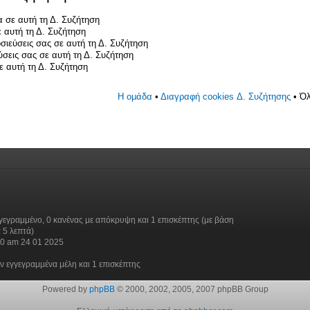
 σε αυτή τη Δ. Συζήτηση
 αυτή τη Δ. Συζήτηση
σιεύσεις σας σε αυτή τη Δ. Συζήτηση
ύσεις σας σε αυτή τη Δ. Συζήτηση
 αυτή τη Δ. Συζήτηση
Η ομάδα
•
Διαγραφή cookies Δ. Συζήτησης
• Όλ
γεγραμμένο, 0 κανένας με απόκρυψη και 1 επισκέπτης (με βάση
 5 λεπτά)
30 am 24 01 2025
ν εγγεγραμμένα μέλη και 1 επισκέπτης
Powered by
phpBB
© 2000, 2002, 2005, 2007 phpBB Group