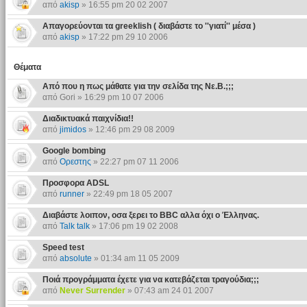
από
akisp
» 16:55 pm 20 02 2007
Απαγορεύονται τα greeklish ( διαβάστε το ''γιατί'' μέσα )
από
akisp
» 17:22 pm 29 10 2006
Θέματα
Από που η πως μάθατε για την σελίδα της Νε.Β.;;;
από Gori » 16:29 pm 10 07 2006
Διαδικτυακά παιχνίδια!!
από
jimidos
» 12:46 pm 29 08 2009
Google bombing
από
Ορεστης
» 22:27 pm 07 11 2006
Προσφορα ADSL
από
runner
» 22:49 pm 18 05 2007
Διαβάστε λοιπον, οσα ξερει το BBC αλλα όχι ο Έλληνας.
από
Talk talk
» 17:06 pm 19 02 2008
Speed test
από
absolute
» 01:34 am 11 05 2009
Ποιά προγράμματα έχετε για να κατεβάζεται τραγούδια;;;
από
Never Surrender
» 07:43 am 24 01 2007