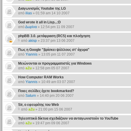
Διαγωνισμός Youtube της LG
από
ilias
» 01:59 am 14 10 2007
God wrote it all in Lisp...:D
από
Δωρίνα
» 12:54 pm 11 09 2007
phpBB 3.0. μετάφραση (RC5) και πλοήγηση
από
akisp
» 23:37 pm 13 06 2007
Πως η Google "βρίσκει ψύλλους στ' άχυρα"
από
Yiannis
» 13:05 pm 11 07 2007
Μειώνονται οι προγραμματιστές για Windows
από
aZu
» 12:58 pm 05 07 2007
How Computer RAM Works
από
Yiannis
» 10:49 am 03 07 2007
Ποιες σελίδες έχετε bookmarked?
από
Saturn
» 14:40 pm 20 06 2007
Sir, o εφευρέτης του Web
από
aZu
» 21:00 pm 15 06 2007
Τηλεοπτικά δίκτυα σχεδιάζουν να ανταγωνιστούν το YouTube
από
aZu
» 19:47 pm 09 06 2007