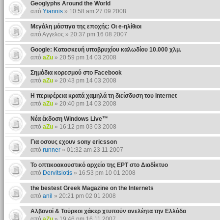
Geoglyphs Around the World
από
Yiannis
» 10:58 am 27 09 2008
Μεγάλη μάστιγα της εποχής: Οι e-ηλίθιοι
από Αγγελος » 20:37 pm 16 08 2007
Google: Κατασκευή υποβρυχίου καλωδίου 10.000 χλμ.
από
aZu
» 20:59 pm 14 03 2008
Σημάδια κορεσμού στο Facebook
από
aZu
» 20:43 pm 14 03 2008
Η περιφέρεια κρατά χαμηλά τη διείσδυση του Internet
από
aZu
» 20:40 pm 14 03 2008
Νέα έκδοση Windows Live™
από
aZu
» 16:12 pm 03 03 2008
Για οσους εχουν sony ericsson
από
runner
» 01:32 am 23 11 2007
Το οπτικοακουστικό αρχείο της ΕΡΤ στο Διαδίκτυο
από
Dervitsiotis
» 16:53 pm 10 01 2008
the bestest Greek Magazine on the Internets
από
anil
» 20:21 pm 02 01 2008
Αλβανοί & Τούρκοι χάκερ χτυπούν ανελέητα την Eλλάδα
από
aZu
» 19:46 pm 16 11 2007