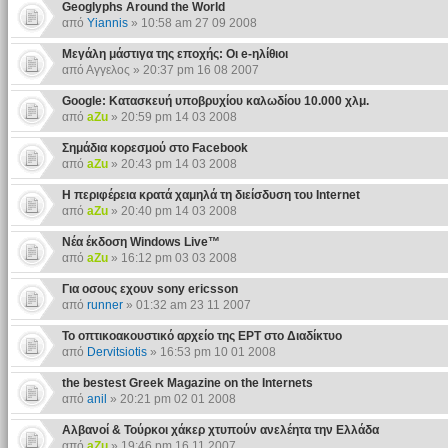
Geoglyphs Around the World
από
Yiannis
» 10:58 am 27 09 2008
Μεγάλη μάστιγα της εποχής: Οι e-ηλίθιοι
από Αγγελος » 20:37 pm 16 08 2007
Google: Κατασκευή υποβρυχίου καλωδίου 10.000 χλμ.
από
aZu
» 20:59 pm 14 03 2008
Σημάδια κορεσμού στο Facebook
από
aZu
» 20:43 pm 14 03 2008
Η περιφέρεια κρατά χαμηλά τη διείσδυση του Internet
από
aZu
» 20:40 pm 14 03 2008
Νέα έκδοση Windows Live™
από
aZu
» 16:12 pm 03 03 2008
Για οσους εχουν sony ericsson
από
runner
» 01:32 am 23 11 2007
Το οπτικοακουστικό αρχείο της ΕΡΤ στο Διαδίκτυο
από
Dervitsiotis
» 16:53 pm 10 01 2008
the bestest Greek Magazine on the Internets
από
anil
» 20:21 pm 02 01 2008
Αλβανοί & Τούρκοι χάκερ χτυπούν ανελέητα την Eλλάδα
από
aZu
» 19:46 pm 16 11 2007