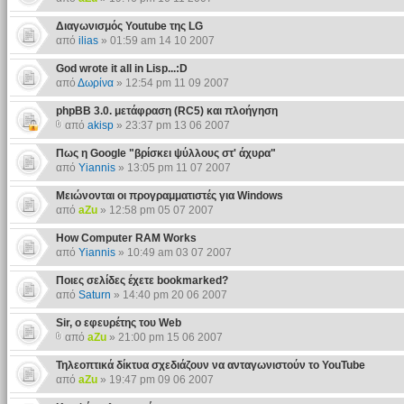
Διαγωνισμός Youtube της LG
από
ilias
» 01:59 am 14 10 2007
God wrote it all in Lisp...:D
από
Δωρίνα
» 12:54 pm 11 09 2007
phpBB 3.0. μετάφραση (RC5) και πλοήγηση
από
akisp
» 23:37 pm 13 06 2007
Πως η Google "βρίσκει ψύλλους στ' άχυρα"
από
Yiannis
» 13:05 pm 11 07 2007
Μειώνονται οι προγραμματιστές για Windows
από
aZu
» 12:58 pm 05 07 2007
How Computer RAM Works
από
Yiannis
» 10:49 am 03 07 2007
Ποιες σελίδες έχετε bookmarked?
από
Saturn
» 14:40 pm 20 06 2007
Sir, o εφευρέτης του Web
από
aZu
» 21:00 pm 15 06 2007
Τηλεοπτικά δίκτυα σχεδιάζουν να ανταγωνιστούν το YouTube
από
aZu
» 19:47 pm 09 06 2007