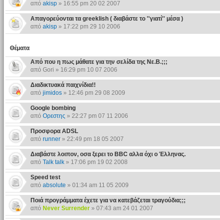
από
akisp
» 16:55 pm 20 02 2007
Απαγορεύονται τα greeklish ( διαβάστε το ''γιατί'' μέσα )
από
akisp
» 17:22 pm 29 10 2006
Θέματα
Από που η πως μάθατε για την σελίδα της Νε.Β.;;;
από Gori » 16:29 pm 10 07 2006
Διαδικτυακά παιχνίδια!!
από
jimidos
» 12:46 pm 29 08 2009
Google bombing
από
Ορεστης
» 22:27 pm 07 11 2006
Προσφορα ADSL
από
runner
» 22:49 pm 18 05 2007
Διαβάστε λοιπον, οσα ξερει το BBC αλλα όχι ο Έλληνας.
από
Talk talk
» 17:06 pm 19 02 2008
Speed test
από
absolute
» 01:34 am 11 05 2009
Ποιά προγράμματα έχετε για να κατεβάζεται τραγούδια;;;
από
Never Surrender
» 07:43 am 24 01 2007